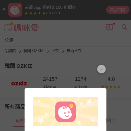
首載 App 現領 $ 100 折價券
點我領券
( 10000+ )
分類
品牌館
韓國 OZKIZ
上衣
無袖上衣
韓國 OZKIZ
24157
1274
4.8
銷售量
則評價
所有商品
最熱銷
新上市
價格