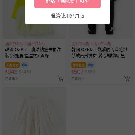
開啟「媽咪愛」APP
繼續使用網頁版
滿1件65折，滿2件55折
滿1件65折，滿2件55折
韓國 OZKIZ - 魔法精靈長袖洋
韓國 OZKIZ - 鬆緊腰內磨毛燈
裝(附翅膀/星星杖)-黃綠
芯絨內搭褲裙-愛心蝴蝶結-黑
即將售完
即將售完
943
507
$
$
1450
$
$
880
已售出 2
已售出 2