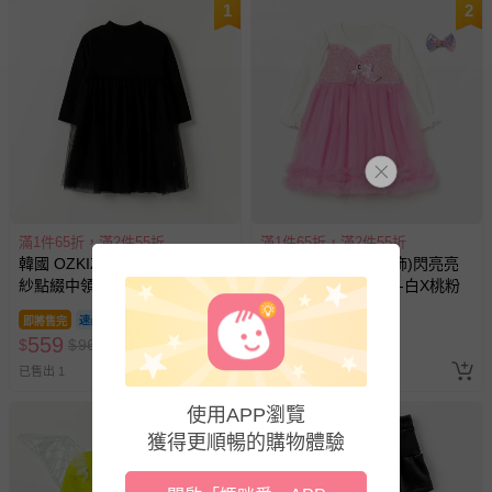
1
2
滿1件65折，滿2件55折
滿1件65折，滿2件55折
韓國 OZKIZ - (內磨毛)柔美網
韓國 OZKIZ - (附髮飾)閃亮亮
紗點綴中領長袖洋裝-黑
片點綴長袖公主洋裝-白X桃粉
即將售完
即將售完
559
858
$
$
960
$
$
1320
已售出 1
已售出 3
使用APP瀏覽
3
獲得更順暢的購物體驗