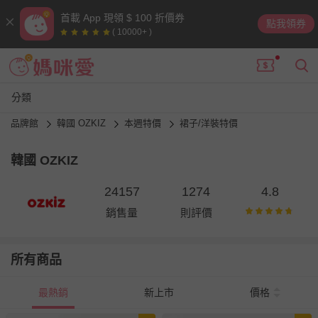
首載 App 現領 $ 100 折價券
點我領券
( 10000+ )
分類
品牌館
韓國 OZKIZ
本週特價
裙子/洋裝特價
韓國 OZKIZ
24157
1274
4.8
銷售量
則評價
所有商品
最熱銷
新上市
價格