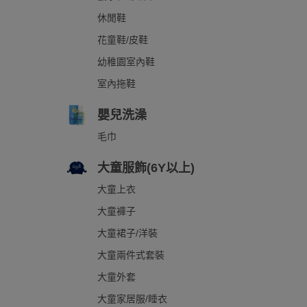
休閒鞋
花童鞋/皮鞋
幼稚園室內鞋
室內拖鞋
嬰兒洗澡
毛巾
大童服飾(6Y以上)
大童上衣
大童褲子
大童裙子/洋裝
大童兩件式套裝
大童外套
大童家居服/睡衣