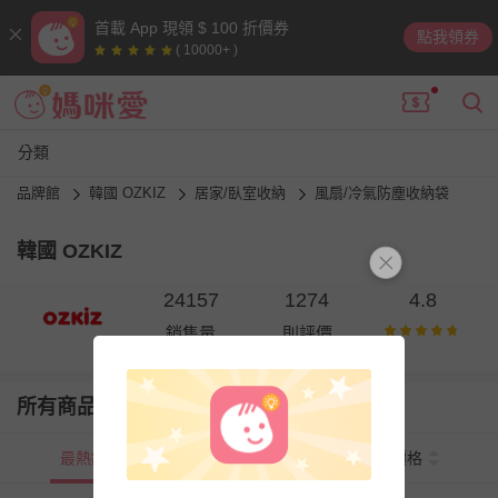
首載 App 現領 $ 100 折價券
點我領券
( 10000+ )
分類
品牌館
韓國 OZKIZ
居家/臥室收納
風扇/冷氣防塵收納袋
韓國 OZKIZ
24157
1274
4.8
銷售量
則評價
所有商品
最熱銷
新上市
價格