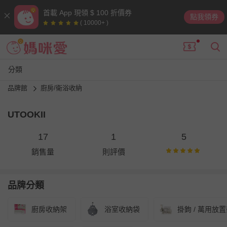
首載 App 現領 $ 100 折價券
點我領券
( 10000+ )
分類
品牌館
廚房/衛浴收納
UTOOKII
17
1
5
銷售量
則評價
品牌分類
廚房收納架
浴室收納袋
掛鉤 / 萬用放置架