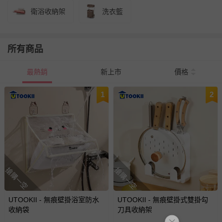
衛浴收納架
洗衣籃
所有商品
最熱銷
新上市
價格
1
2
搶購一空
搶購一空
UTOOKII - 無痕壁掛浴室防水
UTOOKII - 無痕壁掛式雙掛勾
收納袋
刀具收納架