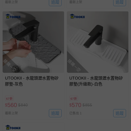
追蹤
追蹤
最新上架
最新上架
搶購一空
搶購一空
UTOOKII - 水龍頭瀝水置物矽
UTOOKII - 水龍頭瀝水置物矽
膠墊-灰色
膠墊(升級款)-白色
67折
67折
560
570
$
$
840
$
$
855
追蹤
追蹤
最新上架
已售出 1