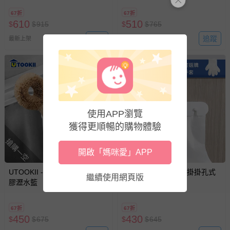
67折
67折
610
510
$
$
915
$
$
765
追蹤
追蹤
最新上架
最新上架
3
使用APP瀏覽
獲得更順暢的購物體驗
搶購一空
搶購一空
開啟「媽咪愛」APP
UTOOKII - 貓咪造型扣掛式矽
UTOOKII - 免鑽釘壁掛掛孔式
繼續使用網頁版
膠瀝水籃
手套架(手套另購)
67折
67折
450
430
$
$
675
$
$
645