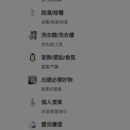
除濕/除霉
去霉/除濕/除臭
洗衣精/洗衣槽
洗衣袋/工具
家飾/壁貼/香氛
窗簾/門簾
出遊必備好物
拋棄式餐墊
個人清潔
沐浴球/搓澡巾
嬰兒護理