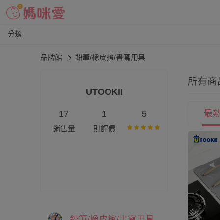
分類
品牌館
鉛筆/橡皮擦/書寫用具
所有商
UTOOKII
最
17
1
5
銷售量
則評價
搶購一空
鉛筆/橡皮擦/書寫用具