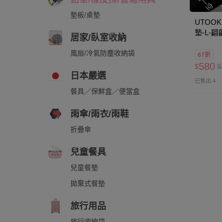
墊板/桌墊
UTOOK
墊-L-
居家/臥室收納
風扇/冷氣防塵收納袋
67折
580
$
$
日本嚴選
已售出 4
餐具／保鮮盒／便當盒
雨傘/雨衣/雨鞋
折疊傘
兒童餐具
兒童餐墊
拋棄式餐墊
旅行用品
旅行收納袋