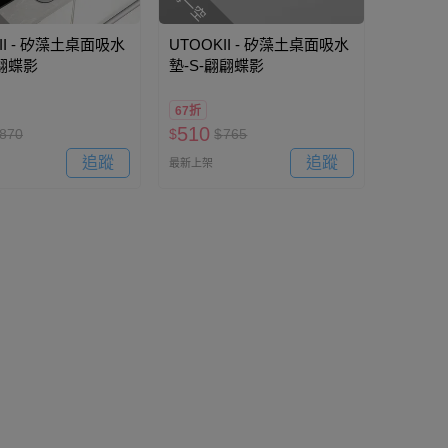
II - 矽藻土桌面吸水
UTOOKII - 矽藻土桌面吸水
翩翩蝶影
墊-S-翩翩蝶影
67折
510
870
$
$
765
追蹤
追蹤
最新上架