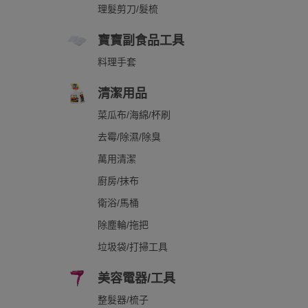
理髮剪刀/髮梳
寶寶副食品工具
料理手套
清潔用品
菜瓜布/海綿/杯刷
去霉/除濕/除臭
萬用清潔
廚房/抹布
衛浴/馬桶
除塵輪/拖把
垃圾袋/打掃工具
美容電器/工具
整髮器/梳子