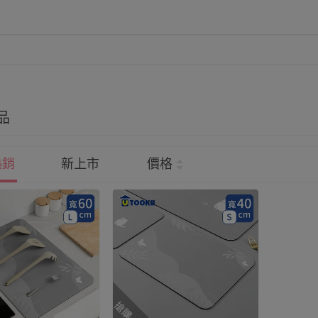
品
熱銷
新上市
價格
搶購一空