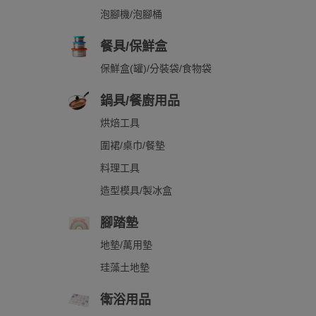
泡腳機/泡腳桶
餐具/保鮮盒
保鮮盒(罐)/分裝袋/食物袋
鍋具/餐廚用品
烘焙工具
圍裙/桌巾/餐墊
料理工具
造型模具/製冰盒
腳踏墊
地墊/萬用墊
珪藻土地墊
衛浴用品