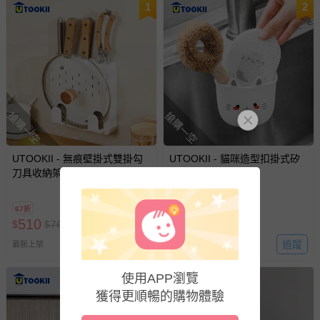
1
2
搶購一空
搶購一空
UTOOKII - 無痕壁掛式雙掛勾
UTOOKII - 貓咪造型扣掛式矽
刀具收納架
膠瀝水籃
67折
67折
510
450
$
$
765
$
$
675
追蹤
追蹤
最新上架
最新上架
使用APP瀏覽
3
獲得更順暢的購物體驗