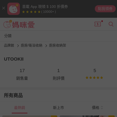
首載 App 現領 $ 100 折價券
點我領券
( 10000+ )
分類
品牌館
廚房/衛浴收納
廚房收納架
UTOOKII
17
1
5
銷售量
則評價
所有商品
最熱銷
新上市
價格