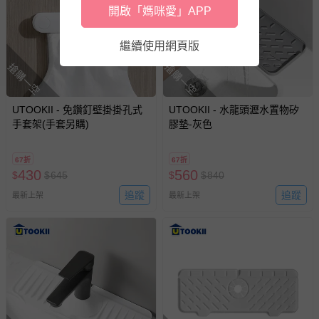
開啟「媽咪愛」APP
繼續使用網頁版
搶購一空
搶購一空
UTOOKII - 免鑽釘壁掛掛孔式
UTOOKII - 水龍頭瀝水置物矽
手套架(手套另購)
膠墊-灰色
67折
67折
430
560
$
$
645
$
$
840
追蹤
追蹤
最新上架
最新上架