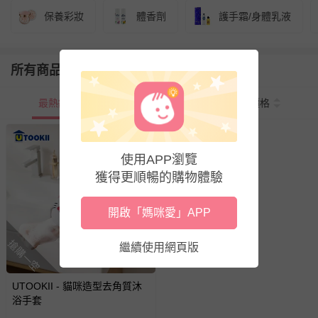
保養彩妝
體香劑
護手霜/身體乳液
所有商品
最熱銷
新上市
價格
使用APP瀏覽
獲得更順暢的購物體驗
開啟「媽咪愛」APP
搶購一空
繼續使用網頁版
UTOOKII - 貓咪造型去角質沐
浴手套