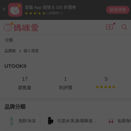
首載 App 現領 $ 100 折價券
點我領券
( 10000+ )
分類
品牌館
個人清潔
UTOOKII
17
1
5
銷售量
則評價
品牌分類
洗卸/沐浴
化妝水/乳液/精華液...
私密保