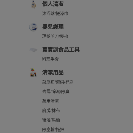
個人清潔
沐浴球/搓澡巾
嬰兒護理
理髮剪刀/髮梳
寶寶副食品工具
料理手套
清潔用品
菜瓜布/海綿/杯刷
去霉/除濕/除臭
萬用清潔
廚房/抹布
衛浴/馬桶
除塵輪/拖把