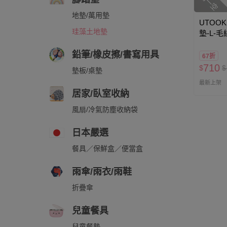
地墊/萬用墊
UTOOK
珪藻土地墊
墊-L-
鉛筆/橡皮擦/書寫用具
67折
710
$
$
墊板/桌墊
最新上架
居家/臥室收納
風扇/冷氣防塵收納袋
日本嚴選
餐具／保鮮盒／便當盒
雨傘/雨衣/雨鞋
折疊傘
兒童餐具
兒童餐墊