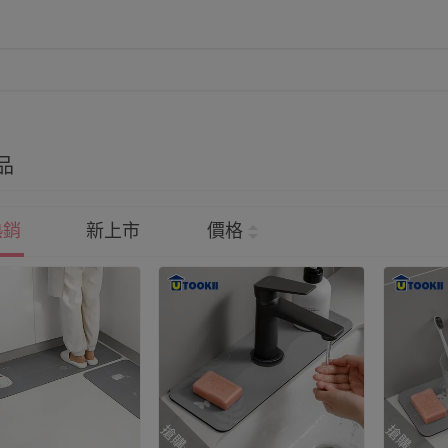
品
熱銷
新上市
價格
搶購一空
搶購一空