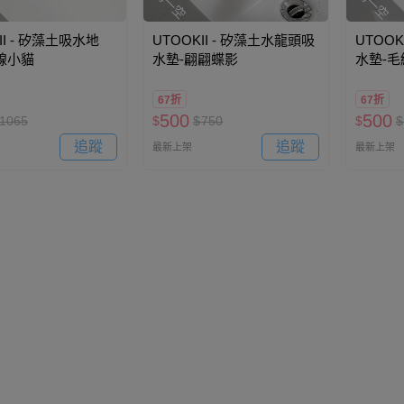
II - 矽藻土吸水地
UTOOKII - 矽藻土水龍頭吸
UTOOK
毛線小貓
水墊-翩翩蝶影
水墊-
67折
67折
500
500
1065
$
$
750
$
$
追蹤
追蹤
最新上架
最新上架