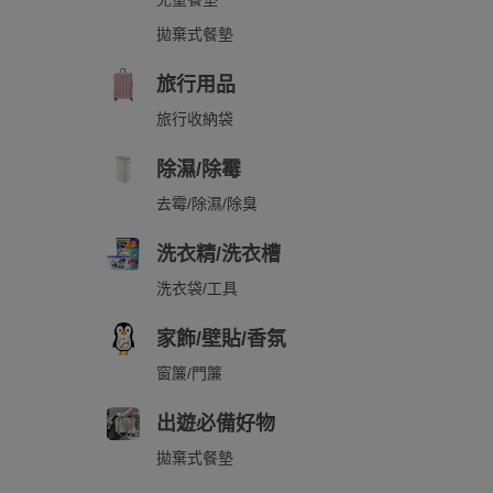
拋棄式餐墊
旅行用品
旅行收納袋
除濕/除霉
去霉/除濕/除臭
洗衣精/洗衣槽
洗衣袋/工具
家飾/壁貼/香氛
窗簾/門簾
出遊必備好物
拋棄式餐墊