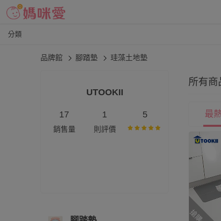
分類
品牌館
腳踏墊
珪藻土地墊
所有商
UTOOKII
最
17
1
5
銷售量
則評價
搶購一空
腳踏墊