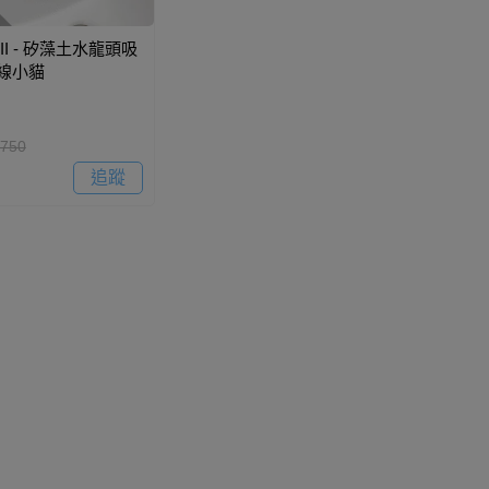
II - 矽藻土水龍頭吸
毛線小貓
750
追蹤