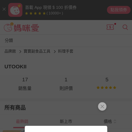
首載 App 現領 $ 100 折價券
點我領券
( 10000+ )
分類
品牌館
寶寶副食品工具
料理手套
UTOOKII
17
1
5
銷售量
則評價
所有商品
最熱銷
新上市
價格