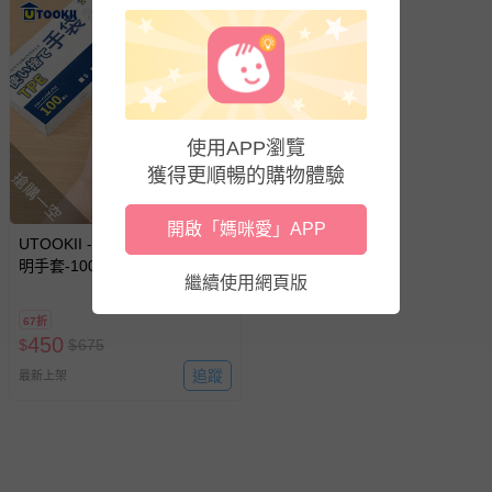
使用APP瀏覽
獲得更順暢的購物體驗
搶購一空
開啟「媽咪愛」APP
UTOOKII - TPE拋棄式萬用透
明手套-100入
繼續使用網頁版
67折
450
$
$
675
追蹤
最新上架