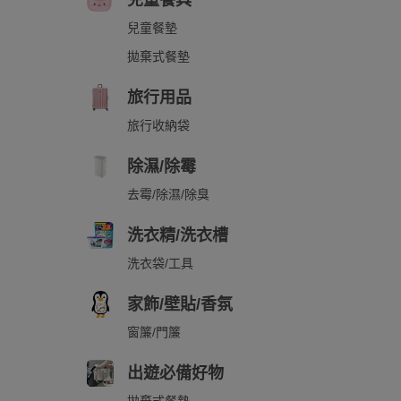
兒童餐具
兒童餐墊
拋棄式餐墊
旅行用品
旅行收納袋
除濕/除霉
去霉/除濕/除臭
洗衣精/洗衣槽
洗衣袋/工具
家飾/壁貼/香氛
窗簾/門簾
出遊必備好物