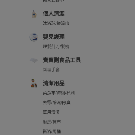
拋棄式餐墊
個人清潔
沐浴球/搓澡巾
嬰兒護理
理髮剪刀/髮梳
寶寶副食品工具
料理手套
清潔用品
菜瓜布/海綿/杯刷
去霉/除濕/除臭
萬用清潔
廚房/抹布
衛浴/馬桶