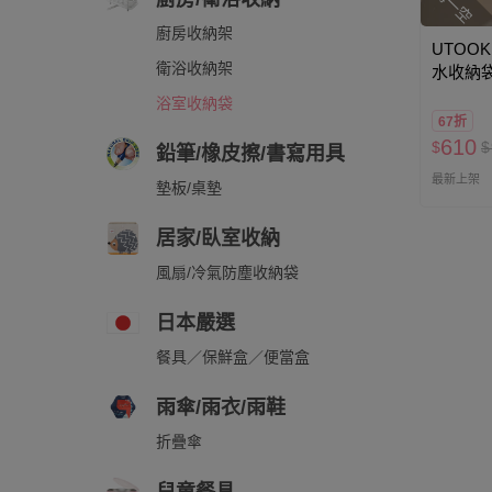
廚房收納架
UTOOK
衛浴收納架
水收納
浴室收納袋
67折
610
$
$
鉛筆/橡皮擦/書寫用具
最新上架
墊板/桌墊
居家/臥室收納
風扇/冷氣防塵收納袋
日本嚴選
餐具／保鮮盒／便當盒
雨傘/雨衣/雨鞋
折疊傘