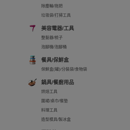
除塵輪/拖把
垃圾袋/打掃工具
美容電器/工具
整髮器/梳子
泡腳機/泡腳桶
餐具/保鮮盒
保鮮盒(罐)/分裝袋/食物袋
鍋具/餐廚用品
烘焙工具
圍裙/桌巾/餐墊
料理工具
造型模具/製冰盒