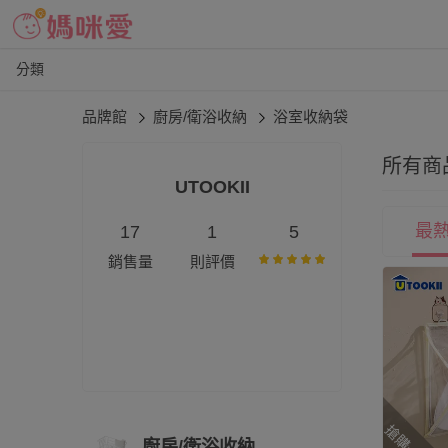
分類
品牌館
廚房/衛浴收納
浴室收納袋
所有商
UTOOKII
最
17
1
5
銷售量
則評價
搶購一空
廚房/衛浴收納