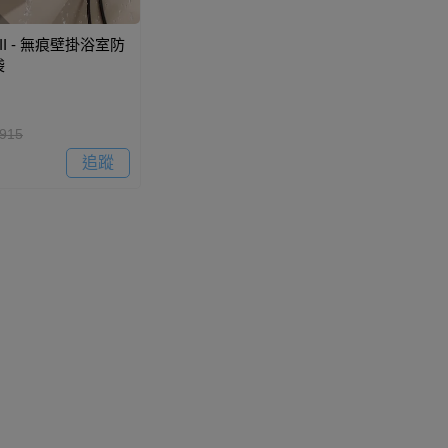
II - 無痕壁掛浴室防
袋
915
追蹤