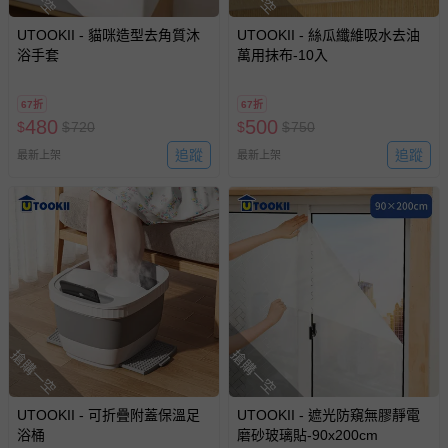
UTOOKII - 貓咪造型去角質沐
UTOOKII - 絲瓜纖維吸水去油
浴手套
萬用抹布-10入
67折
67折
480
500
$
$
720
$
$
750
追蹤
追蹤
最新上架
最新上架
搶購一空
搶購一空
UTOOKII - 可折疊附蓋保溫足
UTOOKII - 遮光防窺無膠靜電
浴桶
磨砂玻璃貼-90x200cm