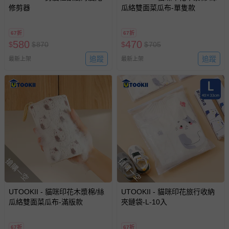
-個人衛生用品（例如尿布、貼身衣物、泳裝、襪子、地
修剪器
瓜絡雙面菜瓜布-單隻款
墊、寢具類等）。
-新生兒親膚衣物（嬰幼兒包巾與背巾、包屁衣、學習
67折
67折
褲、紗布衣等）。
580
470
$
$
870
$
$
705
-接觸性孕哺產品（奶嘴、奶瓶、擠乳器、哺乳衣、托腹
追蹤
追蹤
最新上架
帶束縛衣、餐搖椅等）。
最新上架
-其他原廠盒裝商品封口處已貼上「不可拆封」，或具警
示字句等說明貼紙、封條者。
國際航空、客運、訂房等服務。
相關的退換貨辦理流程，可詳見：
退換貨 & 退款問題
其他常見問題：
搶購一空
搶購一空
運送服務：目前提供的運送僅限台灣本島。如您位於離島地
區，可能會無法配送，或須依據商品需加收離島運費。廠商
亦保留出貨與否的權利。離島、偏遠地區、樓層親送等加價
UTOOKII - 貓咪印花木漿棉/絲
UTOOKII - 貓咪印花旅行收納
瓜絡雙面菜瓜布-滿版款
夾鏈袋-L-10入
費用，可能會另需加收。
商品實際的配達日期，可於訂單個人資料內的查詢訂單內，
67折
67折