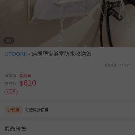
1/2
UTOOKII
-
無痕壁掛浴室防水收納袋
商品編號：911496
市售價
促銷價
610
$
915
$
67折
折價券
可使用折價券
商品特色