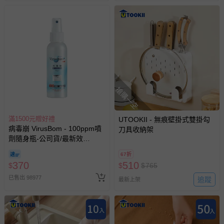
搶購一空
滿1500元贈好禮
UTOOKII - 無痕壁掛式雙掛勾
病毒崩 VirusBom - 100ppm噴
刀具收納架
劑隨身瓶-公司貨/最新效
期-100ml
67折
370
510
$
$
$
765
已售出 98977
追蹤
最新上架