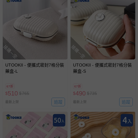
搶購一空
搶購一空
UTOOKII - 便攜式密封7格分裝
UTOOKII - 便攜式密封7格分裝
藥盒-L
藥盒-S
67折
67折
510
490
$
$
765
$
$
735
追蹤
追蹤
最新上架
最新上架