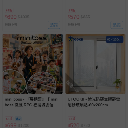
67折
67折
690
570
$
$
1035
$
$
855
追蹤
追蹤
最新上架
最新上架
搶購一空
mini boss - 『展期票』【 mini
UTOOKII - 遮光防窺無膠靜電
boss 職感 RPG 模擬城@信義
磨砂玻璃貼-60x200cm
A11 】2026/7/10-8/30 (電子票
券，於展期現場憑訂單編號兌
58折
67折
換，依現場梯次安排入場，逾
699
520
$
$
1200
$
$
780
期作廢) (兒童票(2歲以上)贈一