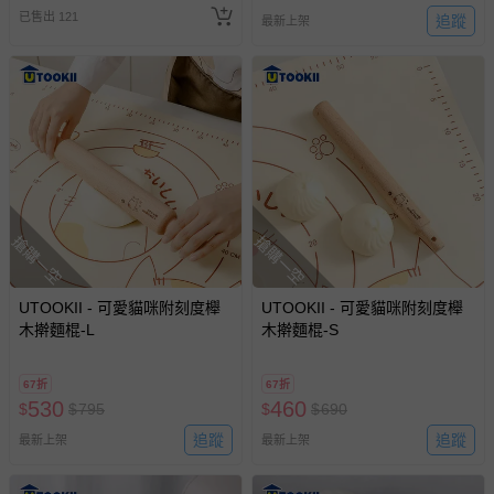
已售出 121
名陪伴成人)
追蹤
最新上架
搶購一空
搶購一空
UTOOKII - 可愛貓咪附刻度櫸
UTOOKII - 可愛貓咪附刻度櫸
木擀麵棍-L
木擀麵棍-S
67折
67折
530
460
$
$
795
$
$
690
追蹤
追蹤
最新上架
最新上架