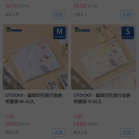
已出貨通知之訊息為主。
470
510
$
$
705
$
$
765
如您收到商品，請依正常流程檢查是否完好，若商品遇瑕疵
追蹤
追蹤
最新上架
已售出 1
情形，您可申請更換新品或退貨，請見：
退貨的辦理流程
。
若您對於會員帳號、商品訂購與資訊、購物流程、付款方
式、折價券與購物金的使用、退貨及商品運送方式等有疑
問，你可詳見：
媽咪愛客服中心
。
預購商品：預購為海外同步代購，遇缺貨即會通知媽咪並協
助取消退款事宜。
商品如因「價格、組合」等錯誤原因，導致無法安排出貨，
會主動以簡訊及mail通知訂單取消事宜，並將提供適當補
搶購一空
搶購一空
償。
UTOOKII - 貓咪印花旅行收納
UTOOKII - 貓咪印花旅行收納
夾鏈袋-M-10入
夾鏈袋-S-10入
67折
67折
490
460
$
$
735
$
$
690
追蹤
追蹤
最新上架
最新上架