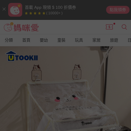
首載 App 現領 $ 100 折價券
點我領券
( 10000+ )
分類
首頁
嬰幼
童裝
玩具
家居
旅遊