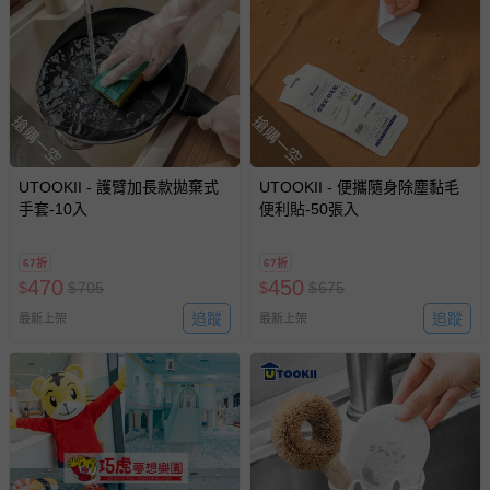
搶購一空
搶購一空
UTOOKII - 護臂加長款拋棄式
UTOOKII - 便攜隨身除塵黏毛
手套-10入
便利貼-50張入
67折
67折
470
450
$
$
705
$
$
675
追蹤
追蹤
最新上架
最新上架