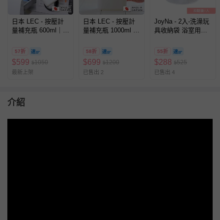
日本 LEC - 按壓計
日本 LEC - 按壓計
JoyNa - 2入-洗澡玩
量補充瓶 600ml｜液
量補充瓶 1000ml 洗
具收納袋 浴室用品
體洗劑專用補充瓶-3
劑/清潔補充容器-3
收納袋-小白鴨+隨機
入組
入組
一入 (42*45)
57折
58折
55折
$
599
$
699
$
288
1050
1200
525
$
$
$
最新上架
已售出 2
已售出 4
介紹