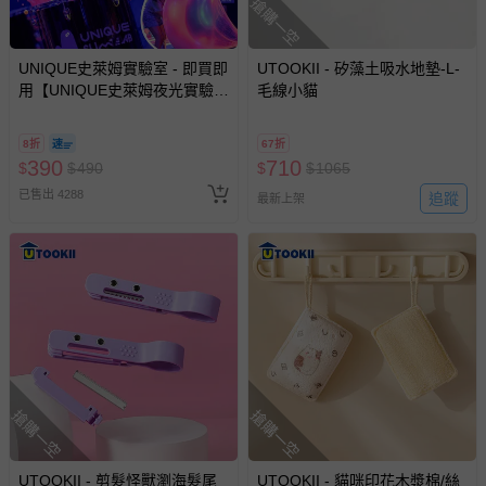
搶購一空
針對滿件折/滿額贈…等活動，如因部份退貨，而該訂單保
留商品未達活動門檻，將以原價計算，活動贈品亦需一併退
UNIQUE史萊姆實驗室 - 即買即
UTOOKII - 矽藻土吸水地墊-L-
回。
用【UNIQUE史萊姆夜光實驗室
毛線小貓
@ 台北科教館 】2026/6/11-
8/30 (電子票券，於展期現場憑
部分商品依據消費者保護法的規定，不適用七天鑑賞期/猶
8折
67折
訂單編號兌換，逾期作廢) (大
豫期範圍：
390
710
$
$
490
$
$
1065
人小孩均一價(3歲以上需購票))
易於腐敗、保存期限較短或解約時即將逾期（例如生鮮
已售出 4288
追蹤
最新上架
商品、食品等）。
客製化商品（例如客製生日書、姓名貼等）。
報紙、期刊或雜誌（惟書籍如經拆封、使用，則酌收整
新費用）。
經消費者拆封之影音商品或電腦軟體（例如 DVD、CD
等）。
非以有形媒介提供之數位內容或一經提供即為完成之線
上服務，經消費者事先同意始提供（例如線上課程、遊
搶購一空
搶購一空
戲或活動點數等）。
已拆封之以下類型商品：
UTOOKII - 剪髮怪獸瀏海髮尾
UTOOKII - 貓咪印花木漿棉/絲