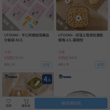
搶購一空
搶購一空
UTOOKII - 平口夾鏈鋁箔藥品
UTOOKII - 矽藻土吸濕防潮乾
分裝袋-50入
燥塊-4入-圓環型
67折
67折
480
450
$
$
720
$
$
675
追蹤
追蹤
最新上架
最新上架
補貨通知我
追蹤
購物車