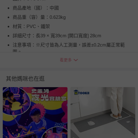
商品產地（國）：中國
商品重（容）量：0.623kg
材質：PVC、鐵架
詳細尺寸：長39 × 寬39cm [開口寬度] 28cm
注意事項：※尺寸皆為人工測量，誤差±0.2cm屬正常範
圍。
看更多
退換貨須知
您所購買的商品享有7天的鑑賞期／猶豫期權益，但此期間
並非試用期，您所退回的商品必須是未經使用的全新狀態，
其他媽咪也在逛
包含完整包裝、配件、說明文件及贈品等。
如需退換貨，請於收到商品7天（含例假日內提出），如為
瑕疵退換貨所產生的運費，將由媽咪愛負責處理，若非瑕疵
退貨，您可至『查詢訂單』>『已出貨』中查詢該筆訂單，
並點選『我要退貨』即可進行申請。若有相關退貨問題，請
至媽咪愛
LINE@客服ID: @mamilove
我們將依序為您處理
與服務，謝謝。