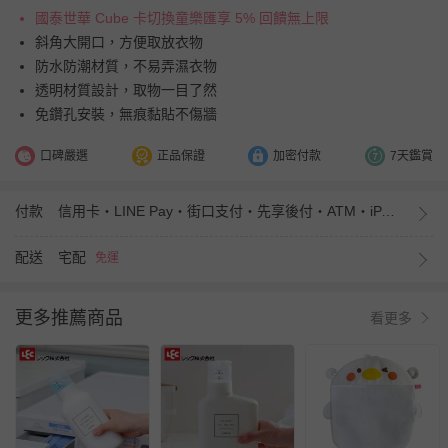
國泰世華 Cube 卡切換童樂匯享 5% 回饋無上限
斜角大開口，方便取放衣物
防水防潮材質，不易弄濕衣物
透明材質設計，取物一目了然
免鑽孔安裝，無痕黏貼不傷牆
口碑嚴選
正品保證
加密付款
7天鑑賞
付款
信用卡・LINE Pay・街口支付・先享後付・ATM・iPASS MONEY
配送
宅配
免運
更多推薦商品
看更多