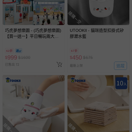
搶購一空
巧虎夢想樂園 - (巧虎夢想樂園)
UTOOKII - 貓咪造型扣掛式矽
【買一送一】平日暢玩兩大一
膠瀝水籃
小套票 (正券為電子票券現場兌
換，贈送券現場領取)-效期至
62折
67折
2026/10/16 正券逾期視同現金
999
450
$
$
1600
$
$
675
券使用
已售出 72
追蹤
最新上架
搶購一空
搶購一空