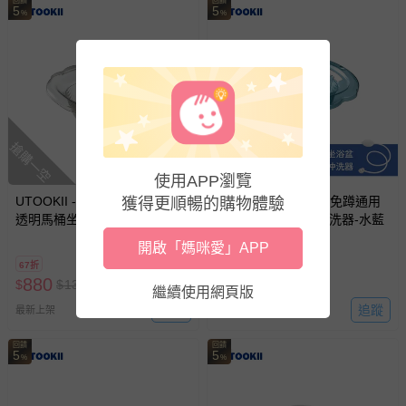
回饋
回饋
5
5
%
%
搶購一空
搶購一空
使用APP瀏覽
UTOOKII - 居家護理免蹲通用
UTOOKII - 居家護理免蹲通用
獲得更順暢的購物體驗
透明馬桶坐浴盆附沖洗器-澄灰
透明馬桶坐浴盆附沖洗器-水藍
開啟「媽咪愛」APP
67折
67折
880
880
$
$
1320
$
$
1320
繼續使用網頁版
追蹤
追蹤
最新上架
最新上架
回饋
回饋
5
5
%
%