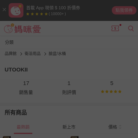
首載 App 現領 $ 100 折價券
點我領券
( 10000+ )
分類
品牌館
衛浴用品
臉盆/水桶
UTOOKII
17
1
5
銷售量
則評價
所有商品
最熱銷
新上市
價格