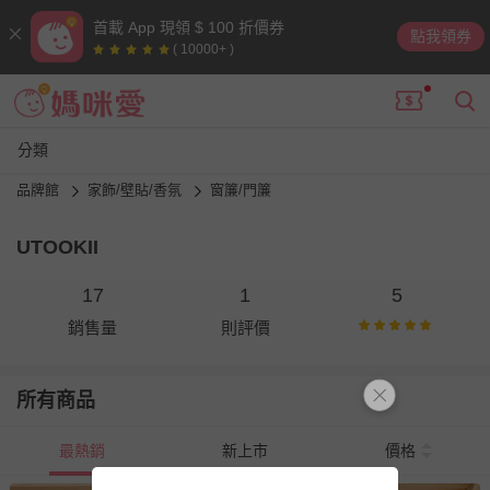
首載 App 現領 $ 100 折價券
點我領券
( 10000+ )
分類
品牌館
家飾/壁貼/香氛
窗簾/門簾
UTOOKII
17
1
5
銷售量
則評價
所有商品
最熱銷
新上市
價格