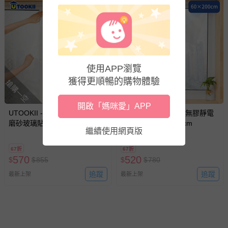
使用APP瀏覽
獲得更順暢的購物體驗
搶購一空
搶購一空
開啟「媽咪愛」APP
UTOOKII - 遮光防窺無膠靜電
UTOOKII - 遮光防窺無膠靜電
磨砂玻璃貼-90x200cm
磨砂玻璃貼-60x200cm
繼續使用網頁版
67折
67折
570
520
$
$
855
$
$
780
追蹤
追蹤
最新上架
最新上架