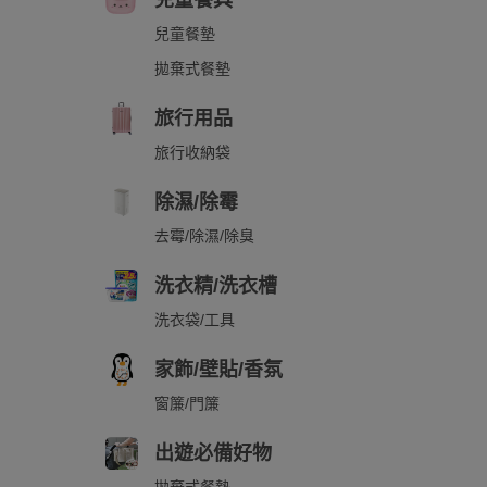
兒童餐具
兒童餐墊
拋棄式餐墊
旅行用品
旅行收納袋
除濕/除霉
去霉/除濕/除臭
洗衣精/洗衣槽
洗衣袋/工具
家飾/壁貼/香氛
窗簾/門簾
出遊必備好物