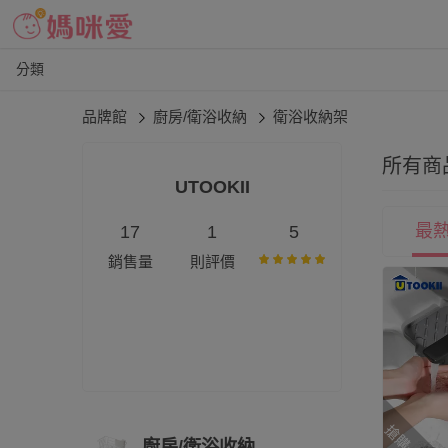
分類
品牌館
廚房/衛浴收納
衛浴收納架
所有商
UTOOKII
最
17
1
5
銷售量
則評價
搶購一空
廚房/衛浴收納