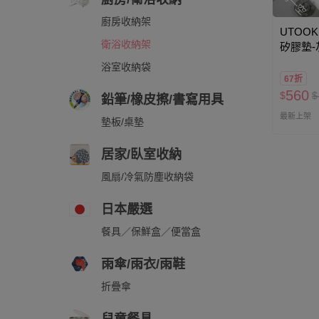
廚房收納架
UTOOK
衛浴收納架
矽膠墊-
浴室收納袋
67折
560
$
$
鉛筆/橡皮擦/書寫用具
最新上架
墊板/桌墊
居家/臥室收納
風扇/冷氣防塵收納袋
日本嚴選
餐具／保鮮盒／便當盒
雨傘/雨衣/雨鞋
折疊傘