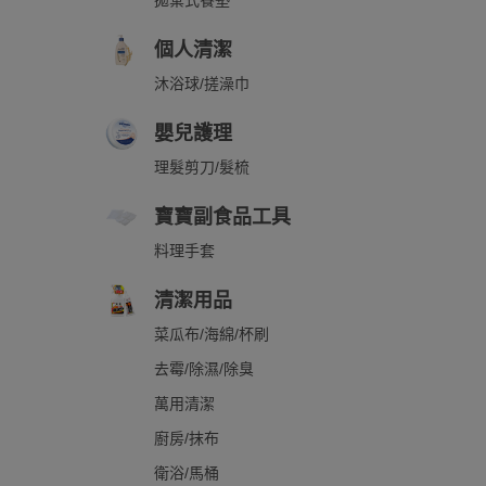
拋棄式餐墊
個人清潔
沐浴球/搓澡巾
嬰兒護理
理髮剪刀/髮梳
寶寶副食品工具
料理手套
清潔用品
菜瓜布/海綿/杯刷
去霉/除濕/除臭
萬用清潔
廚房/抹布
衛浴/馬桶