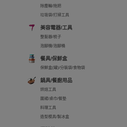
除塵輪/拖把
垃圾袋/打掃工具
美容電器/工具
整髮器/梳子
泡腳機/泡腳桶
餐具/保鮮盒
保鮮盒(罐)/分裝袋/食物袋
鍋具/餐廚用品
烘焙工具
圍裙/桌巾/餐墊
料理工具
造型模具/製冰盒