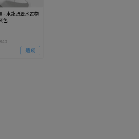
II - 水龍頭瀝水置物
灰色
840
追蹤