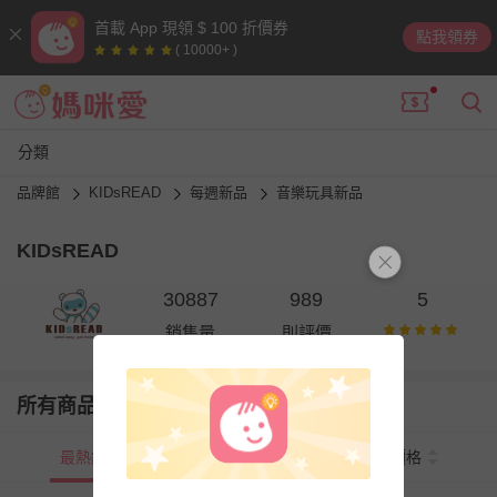
首載 App 現領 $ 100 折價券
點我領券
( 10000+ )
分類
品牌館
KIDsREAD
每週新品
音樂玩具新品
KIDsREAD
30887
989
5
銷售量
則評價
所有商品
最熱銷
新上市
價格