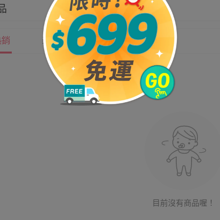
品
熱銷
新上市
價格
目前沒有商品喔！