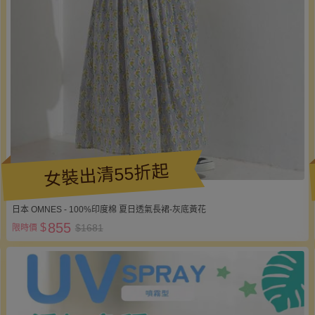
女裝出清55折起
日本 OMNES - 100%印度棉 夏日透氣長裙-灰底黃花
855
$
$1681
限時價