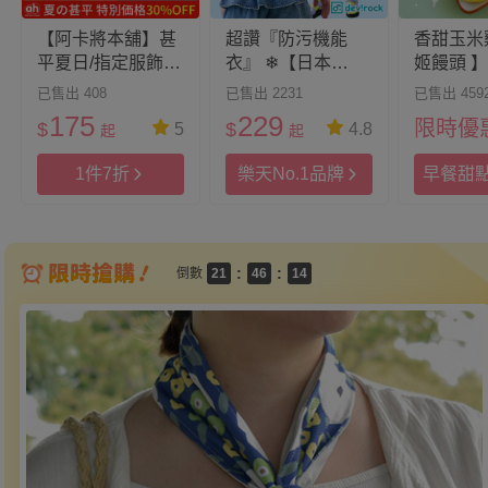
【阿卡將本舖】甚
超讚『防污機能
香甜玉米
平夏日/指定服飾限
衣』 ❄【日本
姬饅頭 】
定優惠_7折
devirock】100%純
乳製作｜
已售出 408
已售出 2231
已售出 459
9
9
棉定番印花可愛爆
175
229
9
8
8
9
限時優
$
$
5
4.8
起
起
擊！
8
7
7
8
7
6
9
6
7
1件7折
樂天No.1品牌
早餐甜
6
5
8
5
6
合
5
4
7
9
4
5
4
3
6
8
3
4
3
2
5
7
2
3
:
:
倒數
2
1
4
6
1
2
1
0
3
5
0
1
0
2
4
0
1
3
0
2
1
0