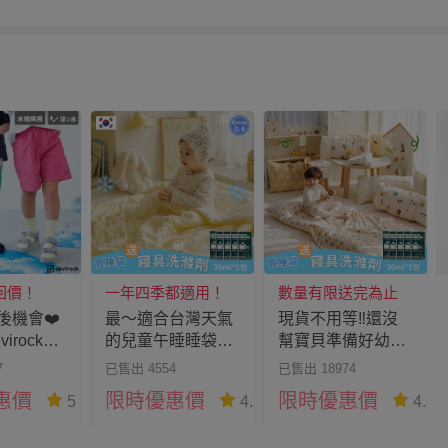
回價！
一年四季都適用！
數量有限送完為止
後機會❤️
最～適合台灣天氣
現貨不用等‼️還沒
irock】
的兒童午睡睡袋！
幫寶貝準備好幼兒
褲夏季推
天絲莫代爾Ｘ涼感
園睡袋嗎？現在下
7
已售出 4554
已售出 18974
色
纖維❄️
單再送好禮💓
惠價
限時優惠價
限時優惠價
5
4.9
4.8