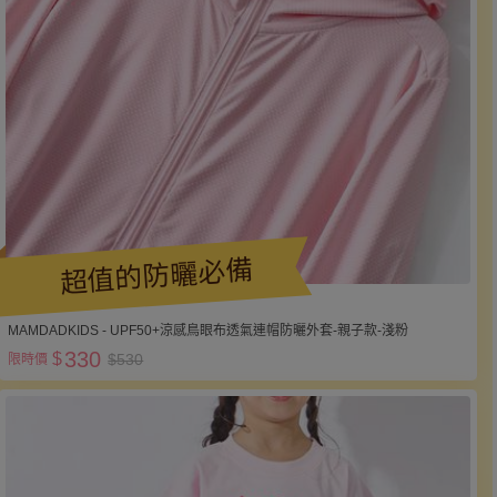
超值的防曬必備
MAMDADKIDS - UPF50+涼感鳥眼布透氣連帽防曬外套-親子款-淺粉
330
$
$530
限時價