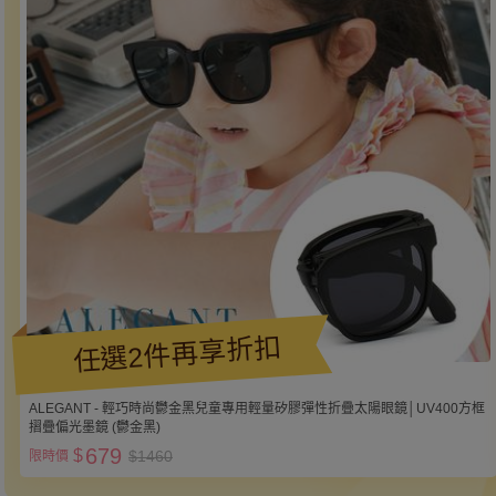
任選2件再享折扣
ALEGANT - 輕巧時尚鬱金黑兒童專用輕量矽膠彈性折疊太陽眼鏡│UV400方框
摺疊偏光墨鏡 (鬱金黑)
679
$
$1460
限時價