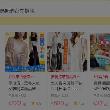
媽咪們都在搶購
趕快來搶便宜～
接觸涼感新品到～
1件再9折
夏出清！眾多人氣
樂天最夯減齡洋裝
暑假期間
女裝明星商品55折
♡【日本 Classical
過500
起♡把握季末最後
Elf 】時尚丹寧、還
降價 ☛
已售出 4552
已售出 1188
已售出 650
大特價～
有美型連身褲！
223
680
32
$
$
$
4.9
4.5
起
起
起