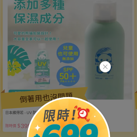
倒著用也沒問題
日本繽得若 - UV 防曬噴霧 SPF50+ PA++++-草本-250g
399
$
$699
限時價