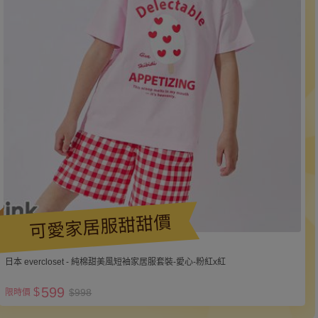
可愛家居服甜甜價
日本 evercloset - 純棉甜美風短袖家居服套裝-愛心-粉紅x紅
599
$
$998
限時價