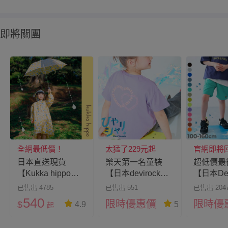
即將關團
全網最低價！
太猛了229元起
官網即將
日本直送現貨
樂天第一名童裝
超低價最
【Kukka hippo】
【日本devirock】
【日本Dev
萌系兒童雨具
90~160cm都能穿
水陸二用
已售出 4785
已售出 551
已售出 204
得超可愛又涼爽
薦直接包
540
限時優惠價
限時優
$
4.9
5
起