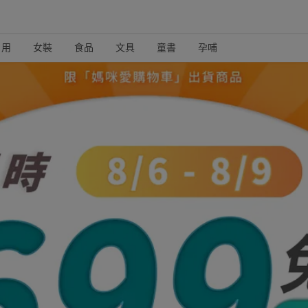
日用
女裝
食品
文具
童書
孕哺