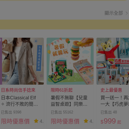
顯示全部
日系時尚信手捻來
限時61折起
史上最優惠
日本Classical Elf
暑假不無聊【兒童
買一送一！再
✧ 流行不敗的簡約
益智桌遊】同樂競
一大【巧虎夢
休閒風
賽｜個人解題
園】親子套票
已售出 9398
已售出 55162
已售出 48
999
限時優惠價
限時優惠價
$
4.8
4.7
起