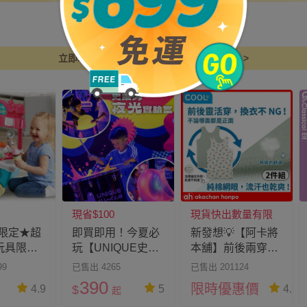
立即填寫寶寶生日，推薦最合適寶貝的商品 >
現省$100
現貨快出數量有限
限定★超
即買即用！今夏必
新發想💡【阿卡將
款玩具限時
玩【UNIQUE史萊
本舖】前後兩穿背
手刀開搶
姆夜光實驗室】
心，給肌膚會呼吸
99
已售出 4265
已售出 201124
的舒適。
390
限時優惠價
$
4.9
5
4.9
起