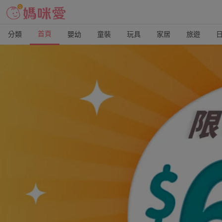
首頁
分類
嬰幼
童裝
玩具
家居
旅遊
媽咪愛 | 值得您信賴的親子購物網站