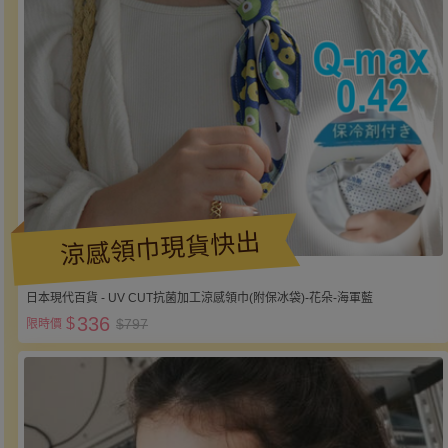
涼感領巾現貨快出
日本現代百貨 - UV CUT抗菌加工涼感領巾(附保冰袋)-花朵-海軍藍
336
$
$797
限時價