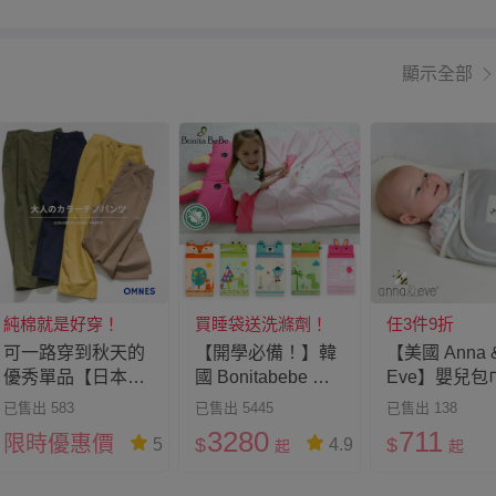
顯示全部
純棉就是好穿！
買睡袋送洗滌劑！
任3件9折
可一路穿到秋天的
【開學必備！】韓
【美國 Anna 
優秀單品【日本
國 Bonitabebe ♔
Eve】嬰兒包
OMNES】定番百
幼兒園厚墊午睡睡
眠毯X保護枕
已售出 583
已售出 5445
已售出 138
搭色不出錯～上班
袋組
3280
711
限時優惠價
$
$
5
4.9
起
起
族也OK