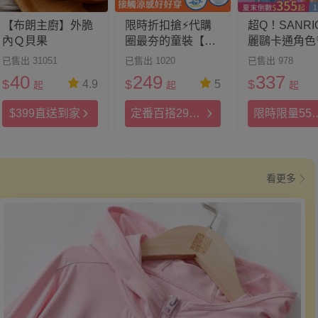
【布朗主廚】外脆
限時折扣搶⚡代購
超Q！SANRI
內Ｑ貝果
圈最夯的童裝【日
麗鷗卡通角色
本 BREEZE】美式
童童裝｜110-
已售出 31051
已售出 1020
已售出 978
童趣推薦包色！
160cm上衣/洋
40
249
337
$
$
$
4.9
5
起
起
起
套裝一次擁有
$399直送到家
定番百搭299
限時限量55
起
起
看更多