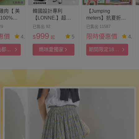
雞肉【 美
韓國設計專利
【Jumping
100%鮮
【LONNE.】超～
meters】抗夏折
低鹽低油
能裝．旅行防盜包
扣！洋裝、夜光T
29
已售出 92
已售出 11587
Ｘ行李袋
超值搶購！
999
惠價
限時優惠價
$
4.9
5
4.9
起
點都適
媽咪愛獨家
期間限定188
起