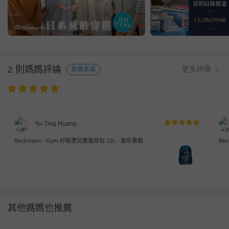
2 則媽媽評論
更多評價
真實承諾
Yu-Ting Huang
Beckmann - Gym 好輕便兒童後背包 12L - 變形暴龍
Be
其他媽媽也推薦