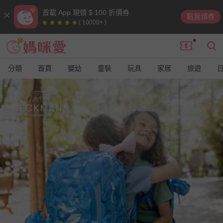
首載 App 現領 $ 100 折價券
點我領券
( 10000+ )
分類
首頁
嬰幼
童裝
玩具
家居
旅遊