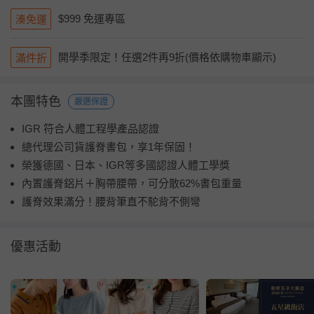
$999 免運專區
湊免運
開學季限定！任選2件再9折(價格依購物車顯示)
滿件折
本團特色
嚴選保證
IGR 符合人體工程學產品認證
總代理公司貨護脊書包，享1年保固！
榮獲德國、日本、IGR等多國認證人體工學獎
內置護脊鋁片＋胸帶腰帶，可分散62%書包重量
護脊效果滿分！腰背筆直不駝背不側彎
優惠活動