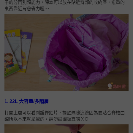
子的分門別類能力，課本可以放在貼近背部的收納層，愈重的
東西靠近背愈省力喔～
1. 22L 大容量/多隔層
打開上層可以看到護脊鋁片，提醒媽咪這邊因為要貼合脊椎曲
線所以本來就是彎的，請勿試圖扳直唷ＸＤ