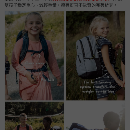
幫孩子穩定重心、減輕重量，擁有挺直不駝背的完美背脊。