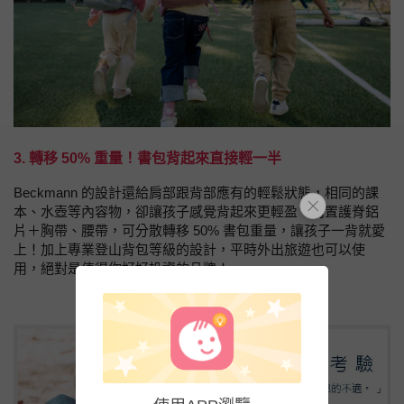
3. 轉移 50% 重量！書包背起來直接輕一半
Beckmann 的設計還給肩部跟背部應有的輕鬆狀態，相同的課
本、水壺等內容物，卻讓孩子感覺背起來更輕盈，內置護脊鋁
片＋胸帶、腰帶，可分散轉移 50% 書包重量，讓孩子一背就愛
上！加上專業登山背包等級的設計，平時外出旅遊也可以使
用，絕對是值得你好好投資的品牌！