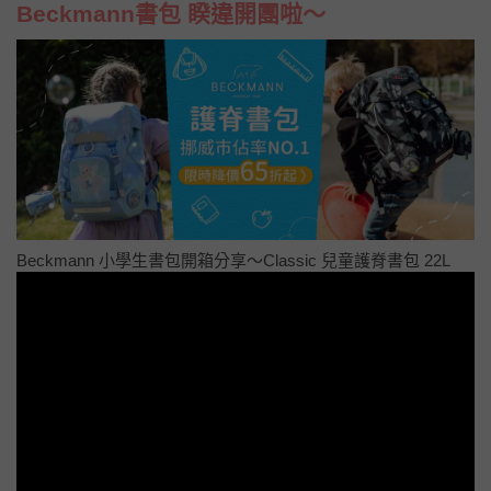
Beckmann書包 睽違開團啦～
Beckmann 小學生書包開箱分享～Classic 兒童護脊書包 22L