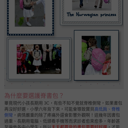
為什麼要選護脊書包？
畢竟現代小孩長期用 3C，有些不知不覺就脊椎側彎，如果書包
再沒好好選，小學六年背下來，可能會導致寶貝
高低肩、脊椎
側彎
，病情嚴重的除了疼痛外還會影響外觀啊！這幾年因書包
過重、長期用電腦、低頭看手機等而求診者愈來愈多，年齡甚
至遍佈各中小學生，所以
天天都要背的書包更要好好選
，才能