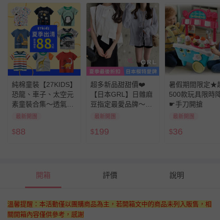
純棉童裝【27KIDS】
超多新品甜甜價❤️
暑假期間限定★
恐龍、車子、太空元
【日本GRL】日雜麻
500款玩具限時
素童裝合集～透氣親
豆指定最愛品牌～夏
☛手刀開搶
膚，柔軟舒適，開學
季大特價！
最新開團
最新開團
最新開團
必囤單品
88
199
36
$
$
$
開箱
評價
說明
溫馨提醒：本活動僅以團購商品為主，若開箱文中的商品未列入販售，相
關開箱內容僅供參考，感謝