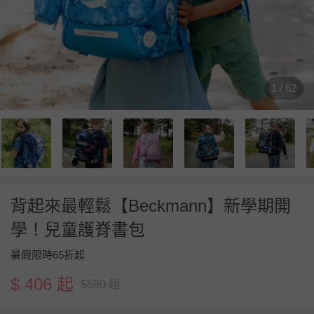
1 / 62
背起來最輕鬆【Beckmann】新學期開
學！兒童護脊書包
暑假限時65折起
$ 406 起
$580 起