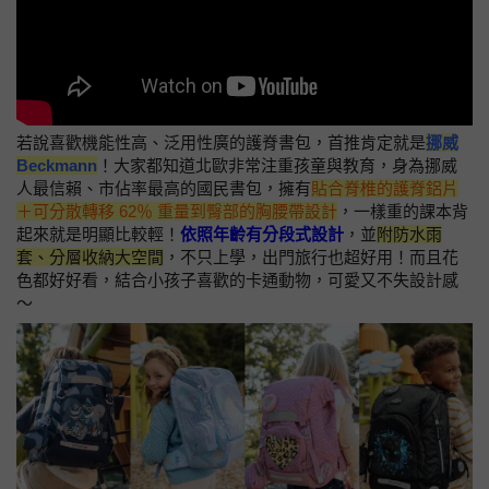
若說喜歡機能性高、泛用性廣的護脊書包，首推肯定就是
挪威
Beckmann
！大家都知道北歐非常注重孩童與教育，身為挪威
人最信賴、市佔率最高的國民書包，擁有
貼合脊椎的護脊鋁片
＋可分散轉移 62％ 重量到臀部的胸腰帶設計
，一樣重的課本背
起來就是明顯比較輕！
依照年齡有分段式設計
，並
附防水雨
套、分層收納大空間
，不只上學，出門旅行也超好用！而且花
色都好好看，結合小孩子喜歡的卡通動物，可愛又不失設計感
～