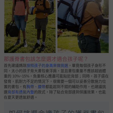
那護脊書包該怎麼選才適合孩子呢？
首先建議媽咪
按照孩子的身高來做挑選
，畢竟每個孩子身形不
同，太小的孩子背大書包會浮肩，並且書包重量不應該超過體
重的 10%~15%，負重核心應盡可能貼近背部；同時，孩子還在
發育，肌耐力不足的情況下，很需要一個可以妥善分散施力位
置的書包，有
胸帶、腰帶
都能起到不錯的輔助作用，也建議挑
選
背部有透氣內墊
的款式，除了貼合背部達到保護效果，也能
在夏天更透氣舒適。