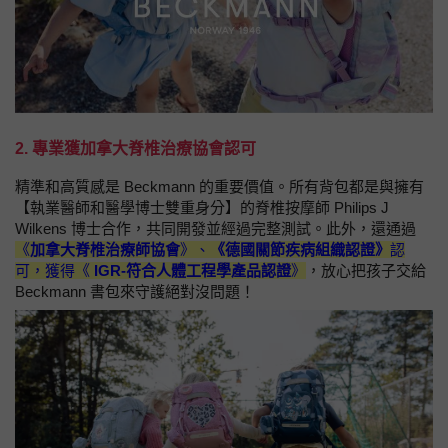
2. 專業獲加拿大脊椎治療協會認可
精準和高質感是 Beckmann 的重要價值。所有背包都是與擁有
【執業醫師和醫學博士雙重身分】的脊椎按摩師 Philips J
Wilkens 博士合作，共同開發並經過完整測試。此外，還通過
《
加拿大脊椎治療師協會
》、
《德國關節疾病組織認證》
認
可，獲得《
IGR-符合人體工程學產品認證
》
，放心把孩子交給
Beckmann 書包來守護絕對沒問題！