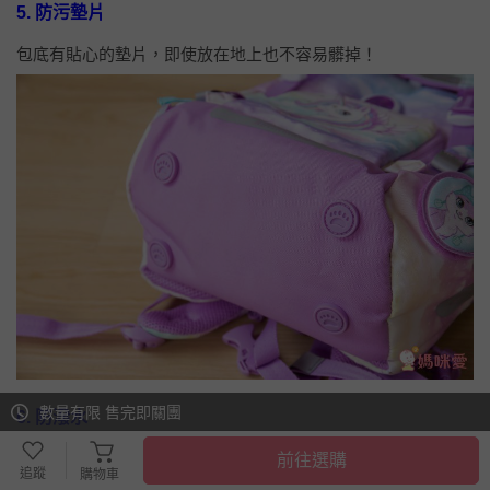
5. 防污墊片
包底有貼心的墊片，即使放在地上也不容易髒掉！
數量有限 售完即關團
6. 防潑水
書包外層都有防潑水，不容易弄髒就不用一直洗背包，也不怕
前往選購
追蹤
購物車
下雨噴濕或打翻水壺；如果雨很大，還可以從上面拿出隱藏的