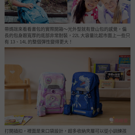
帶媽咪來看看書包的實際開箱～光外型就有登山包的感覺，偏
長的包身跟寬厚的底部非常耐裝，22L 大容量比起市面上一些只
有 13、14L 的整個彈性變得更大！
打開插扣，裡面是束口袋設計，超多收納夾層可以從小訓練孩