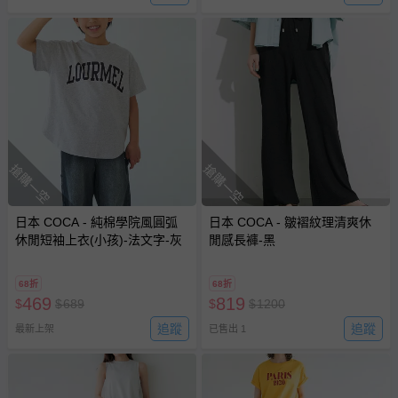
搶購一空
搶購一空
日本 COCA - 純棉學院風圓弧
日本 COCA - 皺褶紋理清爽休
休閒短袖上衣(小孩)-法文字-灰
閒感長褲-黑
68折
68折
469
819
$
$
689
$
$
1200
追蹤
追蹤
最新上架
已售出 1