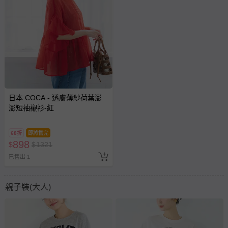
日本 COCA - 透膚薄紗荷葉澎
澎短袖襯衫-紅
68折
即將售完
898
$
$
1321
已售出 1
親子裝(大人)