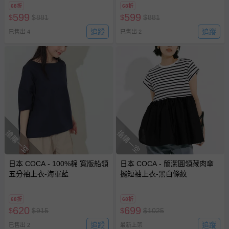
68折
68折
599
599
$
$
881
$
$
881
追蹤
追蹤
已售出 4
已售出 2
搶購一空
搶購一空
日本 COCA - 100%棉 寬版船領
日本 COCA - 簡潔圓領藏肉傘
五分袖上衣-海軍藍
擺短袖上衣-黑白條紋
68折
68折
620
699
$
$
915
$
$
1025
追蹤
追蹤
已售出 2
最新上架