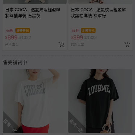
日本 COCA - 透氣紋理輕盈傘
日本 COCA - 透氣紋理輕盈傘
狀無袖洋裝-石墨灰
狀無袖洋裝-灰軍綠
68折
即將售完
68折
即將售完
899
899
$
$
1322
$
$
1322
已售出 1
最新上架
售完補貨中
搶購一空
搶購一空