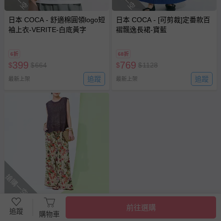
日本 COCA - 舒適棉圓領logo短
日本 COCA - [可剪裁]定番款百
袖上衣-VERITE-白底黃字
褶飄逸長裙-寶藍
6折
68折
399
769
$
$
664
$
$
1128
追蹤
追蹤
最新上架
最新上架
搶購一空
日本 COCA - 夏日清爽柔軟寬
前往選購
追蹤
購物車
褲-花卉-米杏