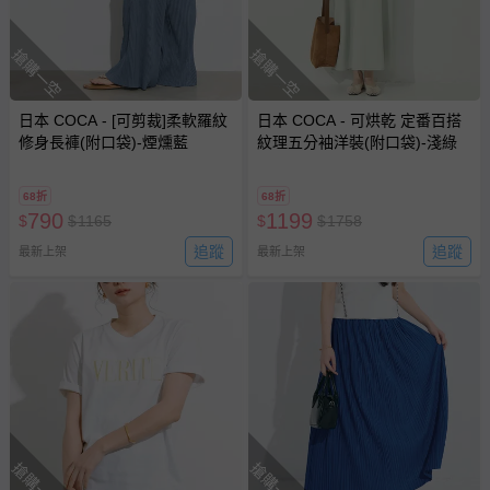
搶購一空
搶購一空
日本 COCA - [可剪裁]柔軟羅紋
日本 COCA - 可烘乾 定番百搭
修身長褲(附口袋)-煙燻藍
紋理五分袖洋裝(附口袋)-淺綠
68折
68折
790
1199
$
$
1165
$
$
1758
追蹤
追蹤
最新上架
最新上架
搶購一空
搶購一空