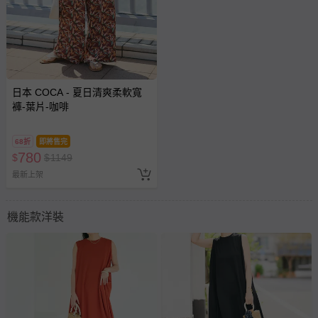
日本 COCA - 夏日清爽柔軟寬
褲-葉片-咖啡
68折
即將售完
780
$
$
1149
最新上架
機能款洋裝