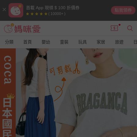
首載 App 現領 $ 100 折價券
點我領券
( 10000+ )
分類
首頁
嬰幼
童裝
玩具
家居
旅遊