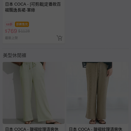
日本 COCA - [可剪裁]定番款百
褶飄逸長裙-軍綠
68折
即將售完
769
$
$
1128
最新上架
美型休閒褲
日本 COCA - 皺褶紋理清爽休
日本 COCA - 皺褶紋理清爽休