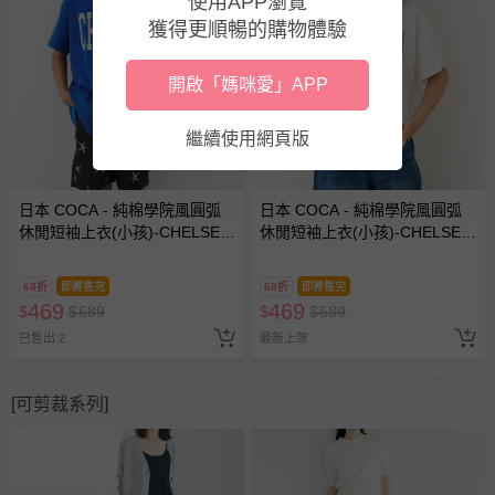
使用APP瀏覽
獲得更順暢的購物體驗
開啟「媽咪愛」APP
繼續使用網頁版
日本 COCA - 純棉學院風圓弧
日本 COCA - 純棉學院風圓弧
休閒短袖上衣(小孩)-CHELSEA-
休閒短袖上衣(小孩)-CHELSEA-
寶藍
白
68折
即將售完
68折
即將售完
469
469
$
$
689
$
$
689
已售出 2
最新上架
[可剪裁系列]