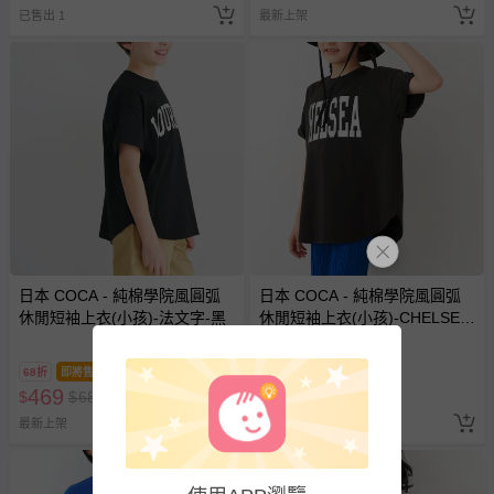
已售出 1
最新上架
日本 COCA - 純棉學院風圓弧
日本 COCA - 純棉學院風圓弧
休閒短袖上衣(小孩)-法文字-黑
休閒短袖上衣(小孩)-CHELSEA-
炭灰
68折
即將售完
68折
即將售完
469
469
$
$
689
$
$
689
最新上架
最新上架