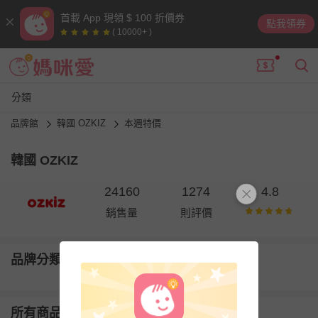
首載 App 現領 $ 100 折價券
點我領券
( 10000+ )
分類
品牌館
韓國 OZKIZ
本週特價
韓國 OZKIZ
24160
1274
4.8
銷售量
則評價
品牌分類
所有商品