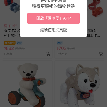
使用APP瀏覽
獲得更順暢的購物體驗
開啟「媽咪愛」APP
滿1件9折
滿1件9折
繼續使用網頁版
香港 TOLO - 【啟蒙開發系
香港 TOLO - 【啟蒙開發系
列】顏色形狀配對敲敲工作檯
列】顏色形狀配對邏輯工作箱
啟蒙開發玩具
啟蒙開發玩具
即將售完
882
702
$
$
1080
$
$
870
已售出 2
已售出 2