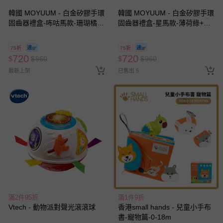
韓國 MOYUUM - 白金矽膠手環
韓國 MOYUUM - 白金矽膠手環
固齒器禮盒-咘咕馬款-珊瑚橘
固齒器禮盒-星馬款-薄荷綠+檸
+檸檬黃
檬黃
75折
75折
720
720
$
$
960
$
$
960
最新上架
已售出 5
滿2件95折
滿1件9折
Vtech - 動物派對聲光滾滾球
香港small hands - 兒童小手布
書-寵物篇-0-18m