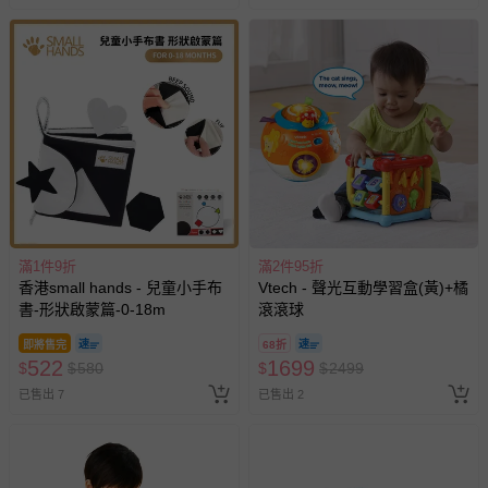
滿1件9折
滿2件95折
香港small hands - 兒童小手布
Vtech - 聲光互動學習盒(黃)+橘
書-形狀啟蒙篇-0-18m
滾滾球
即將售完
68折
522
1699
$
$
580
$
$
2499
已售出 7
已售出 2