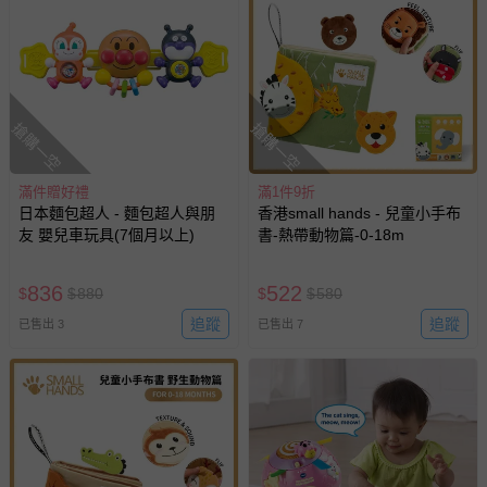
搶購一空
搶購一空
滿件贈好禮
滿1件9折
日本麵包超人 - 麵包超人與朋
香港small hands - 兒童小手布
友 嬰兒車玩具(7個月以上)
書-熱帶動物篇-0-18m
836
522
$
$
880
$
$
580
追蹤
追蹤
已售出 3
已售出 7