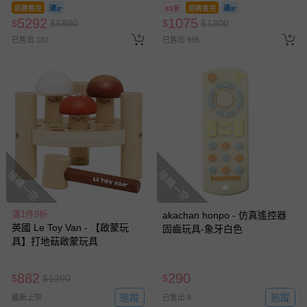
即將售完
83折
即將售完
5292
1075
$
$
5880
$
$
1300
已售出 107
已售出 695
搶購一空
搶購一空
滿1件9折
akachan honpo - 仿真遙控器
英國 Le Toy Van - 【啟蒙玩
固齒玩具-象牙白色
具】打地菇啟蒙玩具
882
290
$
$
1200
$
追蹤
追蹤
最新上架
已售出 8