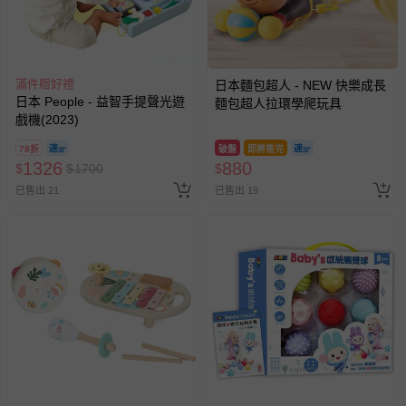
滿件贈好禮
日本麵包超人 - NEW 快樂成長
日本 People - 益智手提聲光遊
麵包超人拉環學爬玩具
戲機(2023)
78折
破盤
即將售完
1326
880
$
$
1700
$
已售出 21
已售出 19