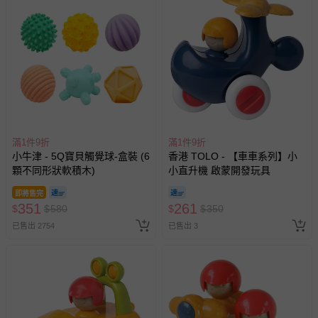
滿1件9折
滿1件9折
小牛津 - 5Q寶貝觸覺球-盒裝 (6
香港 TOLO - 【車車系列】小
顆不同形狀軟積木)
小直升機 啟蒙開發玩具
即將售完
351
261
$
$
580
$
$
350
已售出 2754
已售出 3