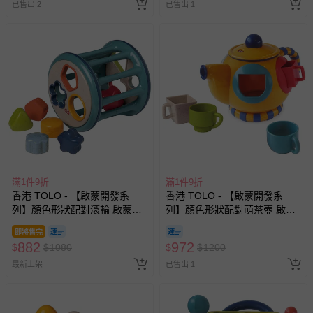
已售出 2
已售出 1
滿1件9折
滿1件9折
香港 TOLO - 【啟蒙開發系
香港 TOLO - 【啟蒙開發系
列】顏色形狀配對滾輪 啟蒙開
列】顏色形狀配對萌茶壺 啟蒙
發玩具
開發玩具
即將售完
882
972
$
$
1080
$
$
1200
最新上架
已售出 1