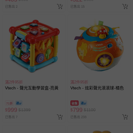
已售出 2
已售出 15
滿2件95折
滿2件95折
Vtech - 聲光互動學習盒-亮黃
Vtech - 炫彩聲光滾滾球-橘色
71折
破盤
999
799
$
$
1399
$
$
1100
已售出 7
已售出 233