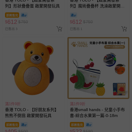
香港 TOLO - 【啟蒙開發系
香港 TOLO - 【啟蒙開發系
列】形狀疊疊蛋 啟蒙開發玩具
列】魔術疊疊杯 洗澡啟蒙開發
玩具
即將售完
612
612
$
$
750
$
$
750
已售出 3
已售出 1
滿1件9折
滿1件9折
香港 TOLO - 【好朋友系列】
香港small hands - 兒童小手布
熊熊不倒翁 啟蒙開發玩具
書-綜合水果第一篇-0-18m
即將售完
即將售完
405
522
$
$
500
$
$
580