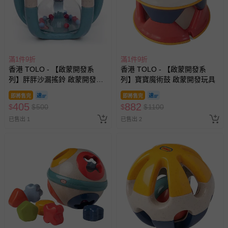
滿1件9折
滿1件9折
香港 TOLO - 【啟蒙開發系
香港 TOLO - 【啟蒙開發系
列】胖胖沙漏搖鈴 啟蒙開發玩
列】寶寶魔術鼓 啟蒙開發玩具
具
即將售完
即將售完
405
882
$
$
500
$
$
1100
已售出 1
已售出 2