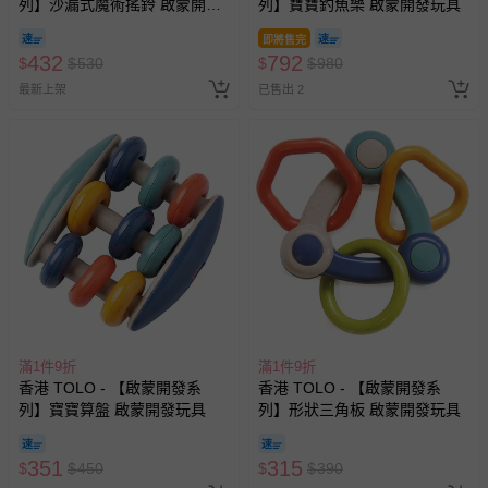
列】沙漏式魔術搖鈴 啟蒙開發
列】寶寶釣魚樂 啟蒙開發玩具
玩具
即將售完
432
792
$
$
530
$
$
980
最新上架
已售出 2
滿1件9折
滿1件9折
香港 TOLO - 【啟蒙開發系
香港 TOLO - 【啟蒙開發系
列】寶寶算盤 啟蒙開發玩具
列】形狀三角板 啟蒙開發玩具
351
315
$
$
450
$
$
390