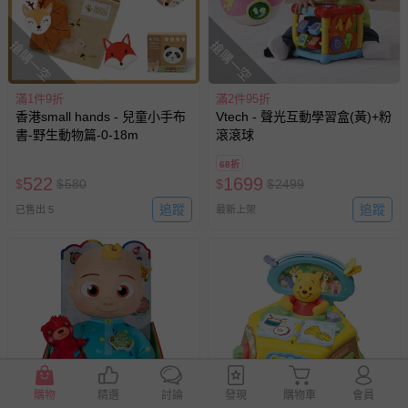
搶購一空
搶購一空
滿1件9折
滿2件95折
香港small hands - 兒童小手布
Vtech - 聲光互動學習盒(黃)+粉
書-野生動物篇-0-18m
滾滾球
68折
522
1699
$
$
580
$
$
2499
追蹤
追蹤
已售出 5
最新上架
搶購一空
搶購一空
購物
精選
討論
發現
購物車
會員