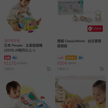
滿件贈好禮
德國 ClassicWorld - 幼兒寶寶
日本 People - 五面遊戲機
遊戲組
(2023) (8個月以上~)
破盤
56折
即將售完
1170
504
$
$
1500
$
$
899
已售出 9
已售出 15