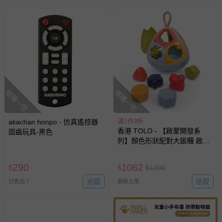
搶購一空
搶購一空
滿1件9折
akachan honpo - 仿真遙控器
香港 TOLO - 【啟蒙開發系
固齒玩具-黑色
列】顏色形狀配對大飯糰 啟蒙
開發玩具
290
1062
$
$
$
1300
追蹤
追蹤
已售出 7
最新上架