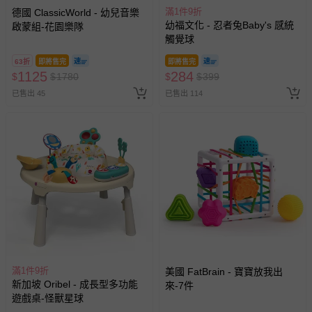
滿1件9折
德國 ClassicWorld - 幼兒音樂
幼福文化 - 忍者兔Baby's 感統
啟蒙組-花園樂隊
觸覺球
63折
即將售完
即將售完
1125
284
$
$
1780
$
$
399
已售出 45
已售出 114
滿1件9折
美國 FatBrain - 寶寶放我出
新加坡 Oribel - 成長型多功能
來-7件
遊戲桌-怪獸星球