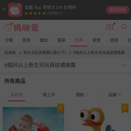
首載 App 現領 $ 100 折價券
點我領券
( 10000+ )
玩具
分類
首頁
嬰幼
童裝
家居
旅遊
玩具館
新生兒玩具推薦(1歲以下)
6個月以上新生兒玩具送禮推薦
6個月以上新生兒玩具送禮推薦
新生命誕生是最令人感動的事了！6個月以上的新生兒禮物怎麼買？
所有商品
看看前輩媽媽怎麼挑！
最熱銷
新上市
價格
品牌
1
2