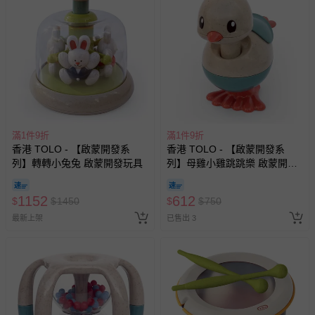
滿1件9折
滿1件9折
香港 TOLO - 【啟蒙開發系
香港 TOLO - 【啟蒙開發系
列】轉轉小兔兔 啟蒙開發玩具
列】母雞小雞跳跳樂 啟蒙開發
玩具
1152
612
$
$
1450
$
$
750
最新上架
已售出 3