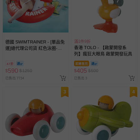
滿1件9折
德國 SWIMTRAINER - [單品免
香港 TOLO - 【啟蒙開發系
運]總代理公司貨 紅色泳圈-適
列】瘋狂大眼鳥 啟蒙開發玩具
用3m-4y [6-18kg]
47折
即將售完
590
405
$
$
1250
$
$
500
已售出 7734
已售出 3
3
4