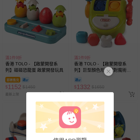
滿1件9折
滿1件9折
香港 TOLO - 【啟蒙開發系
香港 TOLO - 【啟蒙開發系
列】碰碰恐龍蛋 啟蒙開發玩具
列】巨型顏色形狀配對魔術箱
啟蒙開發玩具
即將售完
1152
1332
$
$
1450
$
$
1650
最新上架
已售出 1