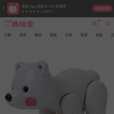
首載 App 現領 $ 100 折價券
點我領券
( 10000+ )
分類
首頁
嬰幼
童裝
玩具
家居
旅遊