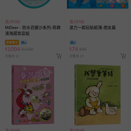
滿1件9折
滿1件9折
MiDeer - 防水百變沙系列-奇趣
波力一起玩貼紙簿-朋友篇
濱海感官盆組
即將售完
1094
74
$
$
1350
$
$
99
已售出 11
已售出 13
滿1件9折
滿1件9折