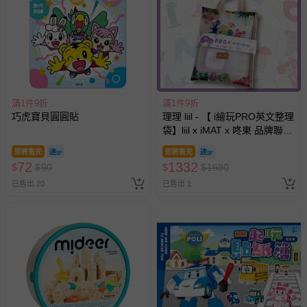
滿1件9折
滿1件9折
巧虎寶貝圓圓貼
理理 liil - 【 i繪玩PRO英文整理
袋】liil x iMAT x 咚東 品牌聯名
商品 (一組)
即將售完
即將售完
72
1332
$
$
90
$
$
1680
已售出 20
已售出 1