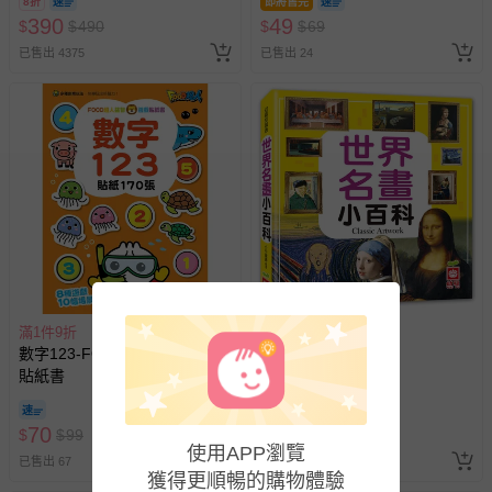
8折
即將售完
訂單編號兌換，逾期作廢) (大
390
49
$
$
490
$
$
69
人小孩均一價(3歲以上需購票))
已售出 4375
已售出 24
滿1件9折
滿1件9折
數字123-FOOD超人益智遊戲
世界名畫小百科
貼紙書
即將售完
70
91
$
$
99
$
$
128
使用APP瀏覽
已售出 67
已售出 5
獲得更順暢的購物體驗