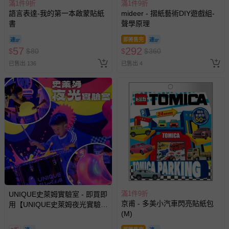
滿1件9折
滿1件9折
助取消退款事宜。
語言表達-我的第一本啟蒙貼紙
mideer - 摺紙藝術DIY遊戲組-
書
聲學原理
商品如因「價格、組合」等錯誤原因，導致無法安排出貨，
會主動以簡訊及mail通知訂單取消事宜，並將提供適當補
即將售完
償。
57
292
$
$
80
$
$
360
已售出 136
已售出 4
滿1件9折
UNIQUE史萊姆實驗室 - 即買即
京甫 - 多美小汽車閃亮貼紙包
用【UNIQUE史萊姆夜光實驗室
(M)
@ 台北科教館 】2026/6/11-
8/30 (電子票券，於展期現場憑