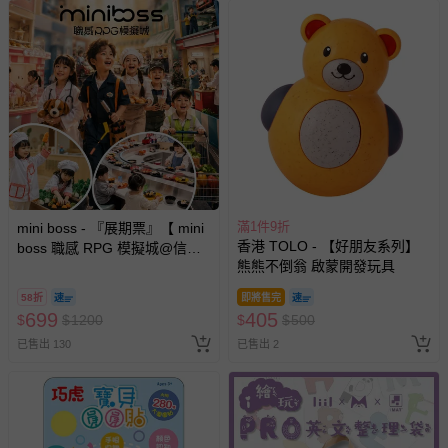
滿1件9折
mini boss - 『展期票』【 mini
香港 TOLO - 【好朋友系列】
boss 職感 RPG 模擬城@信義
熊熊不倒翁 啟蒙開發玩具
A11 】2026/7/10-8/30 (電子票
券，於展期現場憑訂單編號兌
58折
即將售完
換，依現場梯次安排入場，逾
699
405
$
$
1200
$
$
500
期作廢) (兒童票(2歲以上)贈一
已售出 130
已售出 2
名陪伴成人)