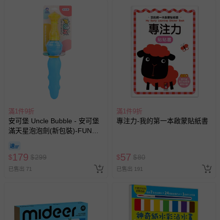
洗滌/清潔建議：乾淨濕布擦拭即可
退換貨須知
您所購買的商品享有7天的鑑賞期／猶豫期權益，但此期間
並非試用期，您所退回的商品必須是未經使用的全新狀態，
包含完整包裝、配件、說明文件及贈品等。
如需退換貨，請於收到商品7天（含例假日內提出），如為
瑕疵退換貨所產生的運費，將由媽咪愛負責處理，若非瑕疵
退貨，您可至『查詢訂單』>『已出貨』中查詢該筆訂單，
滿1件9折
滿1件9折
並點選『我要退貨』即可進行申請。若有相關退貨問題，請
安可堡 Uncle Bubble - 安可堡
專注力-我的第一本啟蒙貼紙書
至媽咪愛
LINE@客服ID: @mamilove
我們將依序為您處理
滿天星泡泡劍(新包裝)-FUN系
與服務，謝謝。
列
179
57
$
$
299
$
$
80
針對滿件折/滿額贈…等活動，如因部份退貨，而該訂單保
已售出 71
已售出 191
留商品未達活動門檻，將以原價計算，活動贈品亦需一併退
回。
部分商品依據消費者保護法的規定，不適用七天鑑賞期/猶
豫期範圍：