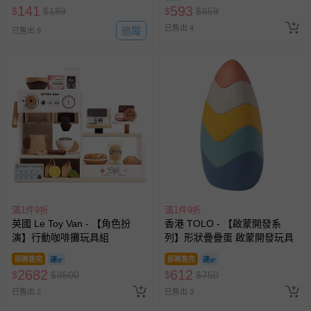
141
593
$
$
189
$
$
659
已售出 4
追蹤
已售出 9
滿1件9折
滿1件9折
英國 Le Toy Van - 【角色扮
香港 TOLO - 【啟蒙開發系
演】行動咖啡攤玩具組
列】形狀疊疊蛋 啟蒙開發玩具
即將售完
即將售完
2682
612
$
$
3500
$
$
750
已售出 2
已售出 3