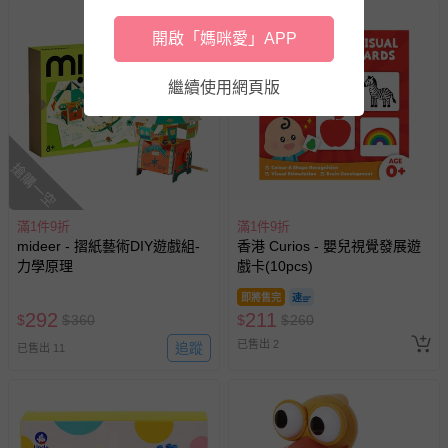
開啟「媽咪愛」APP
繼續使用網頁版
搶購一空
滿1件9折
滿1件9折
mideer - 摺紙藝術DIY遊戲組-
香港 Curios - 嬰兒視覺發展遊
力學原理
戲卡(10pcs)
即將售完
292
211
$
$
360
$
$
260
已售出 2
追蹤
已售出 11