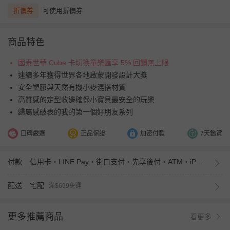
折價券
可使用折價券
商品特色
國泰世華 Cube 卡切換童樂匯享 5% 回饋無上限
連續多年獲得世界各地啟蒙開發設計大獎
安全塑膠與天然有機小麥混搭材質
高質感的定型收邊確保小寶貝最安全的玩樂
歸屬感破表的我的第一個好朋友系列
口碑嚴選
正品保證
加密付款
7天鑑賞
付款
信用卡・LINE Pay・街口支付・先享後付・ATM・iPASS MONEY
配送
宅配
滿$699免運
更多推薦商品
看更多