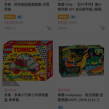
京甫 - 好好貼貼紙遊戲書-冰雪
美國 Ooly - 【DIY手作】縮小
奇緣
燈吊飾 DIY 幼兒創作組 (萌萌好
朋友)
即將售完
即將售完
134
432
$
$
180
$
$
550
已售出 11
已售出 1
搶購一空
滿1件9折
滿1件9折
京甫 - 多美小汽車小手拼拼圖
美國 mudpuppy - 夜光拼圖-恐
盒-車車篇
龍樂園100片 (20x9.2x13.7)