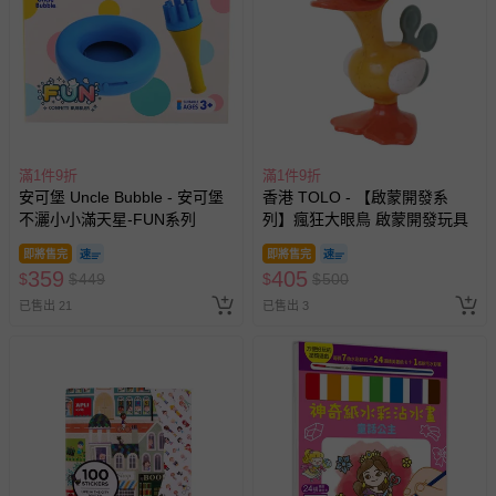
滿1件9折
滿1件9折
安可堡 Uncle Bubble - 安可堡
香港 TOLO - 【啟蒙開發系
不灑小小滿天星-FUN系列
列】瘋狂大眼鳥 啟蒙開發玩具
即將售完
即將售完
359
405
$
$
449
$
$
500
已售出 21
已售出 3