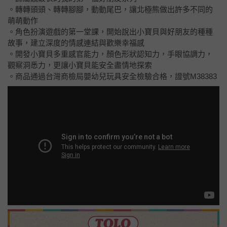
。轉轉頭頭、轉轉腳腳，動動尾巴，讓北極熊做出許多不同的
萌萌動作
。角色扮演遊戲的第一堂課，開始說出小寶貝與好朋友的種種
故事，建立深度的情感連結與歡樂幸福感
。開發小寶貝多重感官能力，顏色形狀認知力，手眼協調力，
觀察洞悉力，更讓小寶貝能安全盡情地探索
。商品通過台灣商檢局嬰幼兒玩具安全檢驗合格，證號M38383