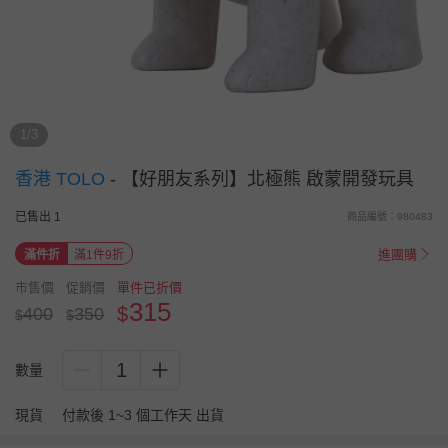
1/3
香港 TOLO
-
【好朋友系列】北極熊 啟蒙開發玩具
已售出 1
商品編號：980483
進團購
滿件折
滿1件9折
市售價
促銷價
單件已折價
315
$
400
350
$
$
1
數量
現貨
付款後 1~3 個工作天 出貨