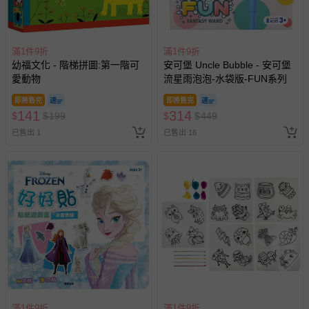
滿1件9折
滿1件9折
幼福文化 - 階梯拼圖:第一階可
安可堡 Uncle Bubble - 安可堡
愛動物
流星雨泡泡-水袋版-FUN系列
即將售完
即將售完
141
314
$
$
199
$
$
449
已售出 1
已售出 16
滿1件9折
滿1件9折