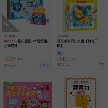
易於腐敗、保存期限較短或解約時即將逾期（例如生鮮
商品、食品等）。
客製化商品（例如客製生日書、姓名貼等）。
搶購一空
報紙、期刊或雜誌（惟書籍如經拆封、使用，則酌收整
新費用）。
經消費者拆封之影音商品或電腦軟體（例如 DVD、CD
滿1件9折
滿1件9折
mideer - 摺紙藝術DIY遊戲組-
神奇紙水彩沾水畫【動物王
等）。
光學原理
國】
非以有形媒介提供之數位內容或一經提供即為完成之線
上服務，經消費者事先同意始提供（例如線上課程、遊
292
141
$
$
360
$
$
199
戲或活動點數等）。
已售出 22
追蹤
已售出 13
已拆封之以下類型商品：
-個人衛生用品（例如尿布、貼身衣物、泳裝、襪子、地
墊、寢具類等）。
-新生兒親膚衣物（嬰幼兒包巾與背巾、包屁衣、學習
褲、紗布衣等）。
-接觸性孕哺產品（奶嘴、奶瓶、擠乳器、哺乳衣、托腹
帶束縛衣、餐搖椅等）。
-其他原廠盒裝商品封口處已貼上「不可拆封」，或具警