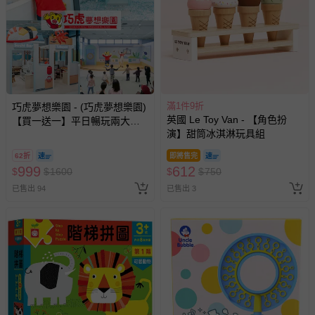
滿1件9折
巧虎夢想樂園 - (巧虎夢想樂園)
英國 Le Toy Van - 【角色扮
【買一送一】平日暢玩兩大一
演】甜筒冰淇淋玩具組
小套票 (正券為電子票券現場兌
換，贈送券現場領取)-效期至
62折
即將售完
2026/10/16 正券逾期視同現金
999
612
$
$
1600
$
$
750
券使用
已售出 94
已售出 3