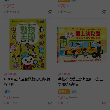
即將售完
370
70
$
$
$
99
已售出 98985
已售出 351
滿1件9折
滿1件9折
FOOD超人益智遊戲貼紙書-動
手指按按愛上幼兒園開心去上
物王國
學遊戲點讀書
即將售完
70
270
$
$
99
$
$
380
已售出 351
已售出 1