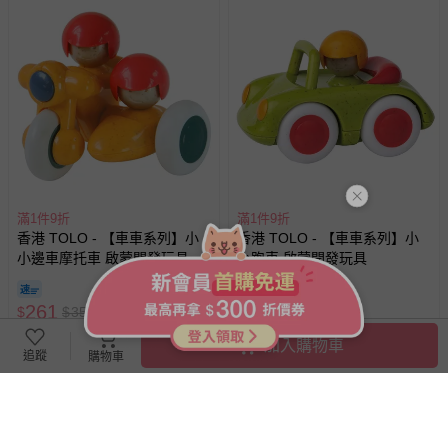
滿1件9折
滿1件9折
香港 TOLO - 【車車系列】小
香港 TOLO - 【車車系列】小
小邊車摩托車 啟蒙開發玩具
小跑車 啟蒙開發玩具
261
261
$
$
350
$
$
350
已售出 1
已售出 1
加入購物車
追蹤
購物車