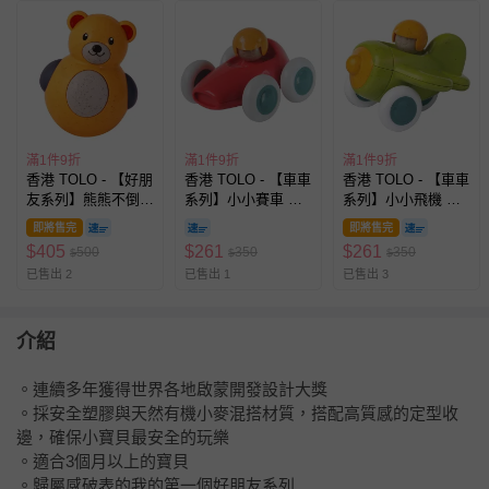
滿1件9折
滿1件9折
滿1件9折
香港 TOLO - 【好朋
香港 TOLO - 【車車
香港 TOLO - 【車車
友系列】熊熊不倒翁
系列】小小賽車 啟
系列】小小飛機 啟
啟蒙開發玩具
蒙開發玩具
蒙開發玩具
即將售完
即將售完
$
405
$
261
$
261
500
350
350
$
$
$
已售出 2
已售出 1
已售出 3
介紹
。連續多年獲得世界各地啟蒙開發設計大獎
。採安全塑膠與天然有機小麥混搭材質，搭配高質感的定型收
邊，確保小寶貝最安全的玩樂
。適合3個月以上的寶貝
。歸屬感破表的我的第一個好朋友系列