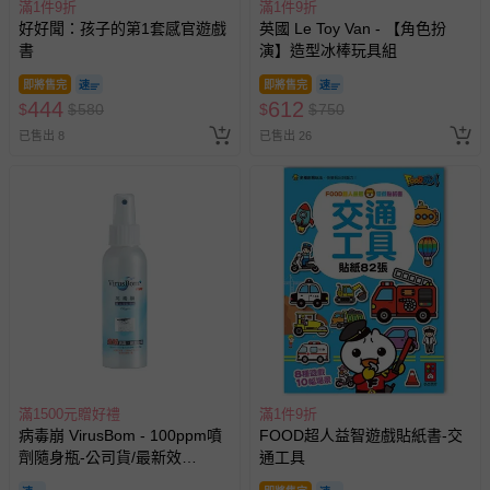
滿1件9折
滿1件9折
好好聞：孩子的第1套感官遊戲
英國 Le Toy Van - 【角色扮
書
演】造型冰棒玩具組
即將售完
即將售完
444
612
$
$
580
$
$
750
已售出 8
已售出 26
滿1500元贈好禮
滿1件9折
病毒崩 VirusBom - 100ppm噴
FOOD超人益智遊戲貼紙書-交
劑隨身瓶-公司貨/最新效
通工具
期-100ml