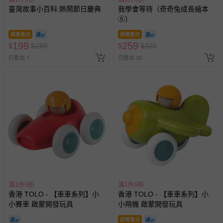
臺灣故事小百科:熱鬧節日慶典
我學會等待（奇奇兔成長繪本
⑤）
即將售完
即將售完
199
259
$
$
280
$
$
320
已售出 7
已售出 16
滿1件9折
滿1件9折
香港 TOLO - 【車車系列】小
香港 TOLO - 【車車系列】小
小賽車 啟蒙開發玩具
小飛機 啟蒙開發玩具
即將售完