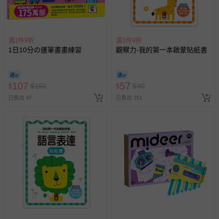
示字句等說明貼紙、封條者。
國際航空、客運、訂房等服務。
滿1件9折
滿1件9折
相關的退換貨辦理流程，可詳見：
退換貨 & 退款問題
1日10分の運筆畫畫練習
觀察力-我的第一本啟蒙貼紙書
其他常見問題：
107
運送服務：目前提供的運送僅限台灣本島。如您位於離島地
57
$
$
150
$
$
80
區，可能會無法配送，或須依據商品需加收離島運費。廠商
已售出 47
已售出 151
亦保留出貨與否的權利。離島、偏遠地區、樓層親送等加價
費用，可能會另需加收。
商品實際的配達日期，可於訂單個人資料內的查詢訂單內，
已出貨通知之訊息為主。
如您收到商品，請依正常流程檢查是否完好，若商品遇瑕疵
情形，您可申請更換新品或退貨，請見：
退貨的辦理流程
。
若您對於會員帳號、商品訂購與資訊、購物流程、付款方
式、折價券與購物金的使用、退貨及商品運送方式等有疑
問，你可詳見：
媽咪愛客服中心
。
預購商品：預購為海外同步代購，遇缺貨即會通知媽咪並協