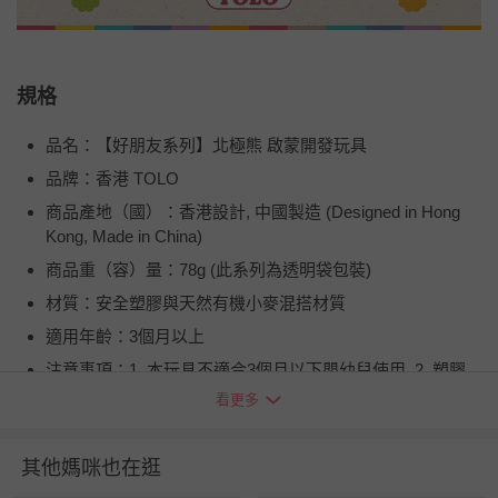
規格
品名：【好朋友系列】北極熊 啟蒙開發玩具
品牌：香港 TOLO
商品產地（國）：香港設計, 中國製造 (Designed in Hong
Kong, Made in China)
商品重（容）量：78g (此系列為透明袋包裝)
材質：安全塑膠與天然有機小麥混搭材質
適用年齡：3個月以上
注意事項：1. 本玩具不適合3個月以下嬰幼兒使用. 2. 塑膠
製品請遠離高溫與火燄, 所有零件請勿吞食. 3. 請將包裝盒丟
看更多
棄, 以避免嬰幼兒產生誤食之危險. 4. 嬰幼兒需在成人監督下
使用.
其他媽咪也在逛
BSMI商品檢驗標識字號：M38383