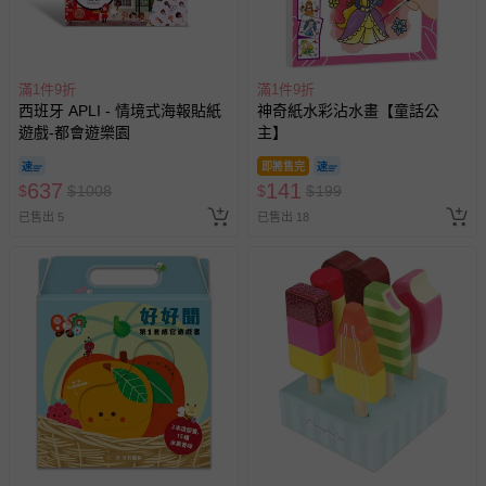
滿1件9折
滿1件9折
西班牙 APLI - 情境式海報貼紙
神奇紙水彩沾水畫【童話公
遊戲-都會遊樂園
主】
即將售完
637
141
$
$
1008
$
$
199
已售出 5
已售出 18