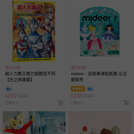
滿1件9折
滿1件9折
超人力霸王眼力挑戰找不同
mideer - 益智果凍貼紙書-公主
【光之英雄篇】
變裝秀
即將售完
107
130
$
$
150
$
$
160
已售出 2
已售出 7