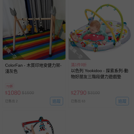
搶購一空
搶購一空
滿1件9折
ColorFan - 木質印地安健力架-
以色列 Yookidoo - 探索系列-動
淺灰色
物好朋友三階段健力遊戲墊
72折
1080
2790
$
$
1500
$
$
3100
追蹤
追蹤
已售出 2
已售出 63