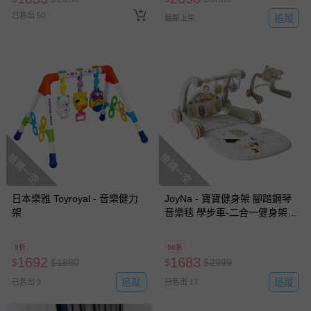
已售出 50
追蹤
最新上架
搶購一空
搶購一空
日本樂雅 Toyroyal - 音樂健力
JoyNa - 寶寶健身架 腳踏鋼琴
架
音樂毯 學步車-二合一健身架學
步車 (遊戲墊薄款)
9折
56折
1692
1683
$
$
1880
$
$
2999
追蹤
追蹤
已售出 3
已售出 17