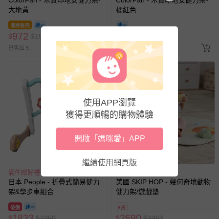
ColorFan - 木質印地安健力架-
ColorFan - 木質印地安健力架-
大地黃
橘紅色
即將售完
972
972
$
$
1500
$
$
1500
已售出 5
已售出 5
使用APP瀏覽
獲得更順暢的購物體驗
開啟「媽咪愛」APP
搶購一空
繼續使用網頁版
滿件贈好禮
滿件贈好禮
日本 People - 折疊式簡易健力
美國 SKIP HOP - 幾何奇境動物
架&學步車組合
健力架/遊戲墊
破盤
8折
1833
2690
$
$
2350
$
$
3363