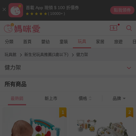
首載 App 現領 $ 100 折價券
點我領券
( 10000+ )
玩具
分類
首頁
嬰幼
童裝
家居
旅遊
玩具館
新生兒玩具推薦(1歲以下)
健力架
健力架
現在的健力架都做的很安全，有些材質放到嘴裡也不用擔心，什麼
所有商品
聲光效果，花樣太多了！只要在視線範圍內，把孩子放在健力架，
讓他自由活動，我還可以有時間做自己的事！一舉數得。
最熱銷
新上市
價格
品牌
1
2