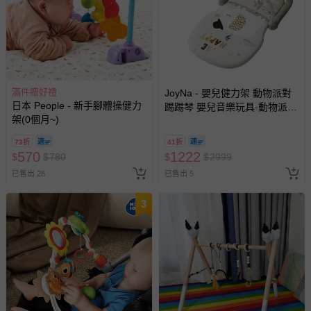
滿件贈好禮
JoyNa - 嬰兒健力架 動物派對
日本 People - 新手腳體操健力
踢踢琴 嬰兒音樂玩具-動物派對
架(0個月~)
健身架 (遊戲墊薄款)
73折
41折
570
1222
$
$
780
$
$
2999
已售出 28
已售出 5
3