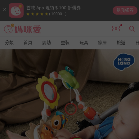
首載 App 現領 $ 100 折價券
點我領券
( 10000+ )
分類
首頁
嬰幼
童裝
玩具
家居
旅遊