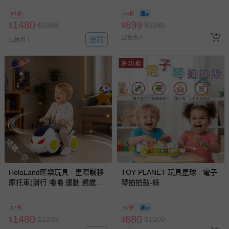
具 早教啟蒙 寶寶玩具 2歲送禮
兒玩具)
62折
55折
推薦)
1480
699
$
$
2380
$
$
1280
已售出 4
追蹤
已售出 1
搶購一空
HolaLand匯樂玩具 - 星際飄移
TOY PLANET 玩具星球 - 電子
摩托車(滑行 嚕嚕 運動 週歲禮
琴拍拍鼓-綠
感統 探索 啟蒙 聲光音樂 寶寶
嬰幼兒玩具)
67折
57折
1480
680
$
$
2200
$
$
1200