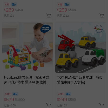
玩具)
費用，可能會另需加收。
6折
6折
269
299
$
$
450
$
$
500
商品實際的配達日期，可於訂單個人資料內的查詢訂單內，
已售出 2
已售出 12
已出貨通知之訊息為主。
如您收到商品，請依正常流程檢查是否完好，若商品遇瑕疵
情形，您可申請更換新品或退貨，請見：
退貨的辦理流程
。
若您對於會員帳號、商品訂購與資訊、購物流程、付款方
式、折價券與購物金的使用、退貨及商品運送方式等有疑
問，你可詳見：
媽咪愛客服中心
。
預購商品：預購為海外同步代購，遇缺貨即會通知媽咪並協
助取消退款事宜。
商品如因「價格、組合」等錯誤原因，導致無法安排出貨，
會主動以簡訊及mail通知訂單取消事宜，並將提供適當補
償。
HolaLand匯樂玩具 - 探索音樂
TOY PLANET 玩具星球 - 城市
屋 (形狀 積木 電子琴 週歲禮 感
慣性車隊(4入盒裝)
統 探索 啟蒙 聲光音樂 寶寶 嬰
幼兒玩具)
58折
42折
579
249
$
$
1000
$
$
590
已售出 50
已售出 4