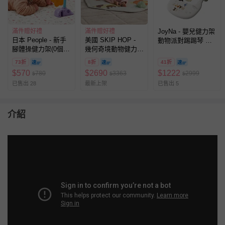
滿件贈好禮
滿件贈好禮
JoyNa - 嬰兒健力架
日本 People - 新手
美國 SKIP HOP -
動物派對踢踢琴 嬰
腳體操健力架(0個月
幾何奇境動物健力
兒音樂玩具-動物派
~)
架/遊戲墊
對健身架 (遊戲墊薄
73折
8折
41折
款)
$
570
$
2690
$
1222
780
3363
2999
$
$
$
已售出 28
最新上架
已售出 5
介紹