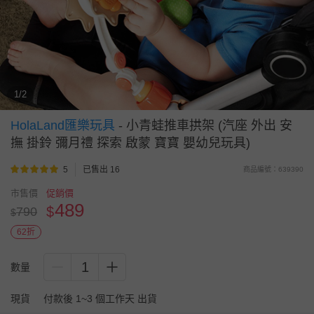
1/2
HolaLand匯樂玩具
-
小青蛙推車拱架 (汽座 外出 安
撫 掛鈴 彌月禮 探索 啟蒙 寶寶 嬰幼兒玩具)
5
已售出 16
商品編號：639390
市售價
促銷價
489
$
790
$
62折
1
數量
現貨
付款後 1~3 個工作天 出貨