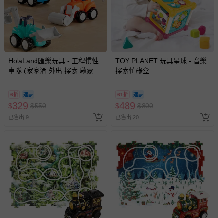
HolaLand匯樂玩具 - 工程慣性
TOY PLANET 玩具星球 - 音樂
車隊 (家家酒 外出 探索 啟蒙 寶
探索忙碌盒
寶 嬰幼兒玩具)
6折
61折
329
489
$
$
550
$
$
800
已售出 9
已售出 20