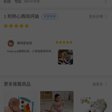
配送
宅配
滿$490免運
1 則熱心媽咪評論
更多評價
真實承諾
媽咪愛會員
HolaLand匯樂玩具 - 小青蛙推車拱架
(汽座 外出 安撫 掛鈴 彌月禮 探索 啟蒙
寶寶 嬰幼兒玩具)
更多推薦商品
看更多