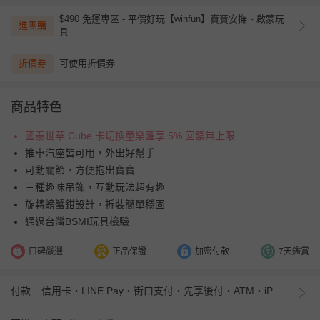
$490 免運專區 - 平價好玩【winfun】寶寶安撫、啟蒙玩
進團購
具
折價券
可使用折價券
商品特色
國泰世華 Cube 卡切換童樂匯享 5% 回饋無上限
推車汽座皆可用，外出好幫手
可動關節，方便抱出寶寶
三種趣味吊飾，互動玩法超有趣
旋轉螃蟹鉗設計，拆裝簡單穩固
通過台灣BSMI玩具檢驗
口碑嚴選
正品保證
加密付款
7天鑑賞
付款
信用卡・LINE Pay・街口支付・先享後付・ATM・iPASS MONEY