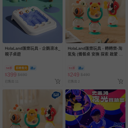
HolaLand匯樂玩具 - 企鵝滑冰_
HolaLand匯樂玩具 - 轉轉樂-淘
親子桌遊
氣兔 (備餐桌 安撫 探索 啟蒙 寶
寶 嬰幼兒玩具)
58折
即將售完
51折
399
249
$
$
690
$
$
490
已售出 11
已售出 2