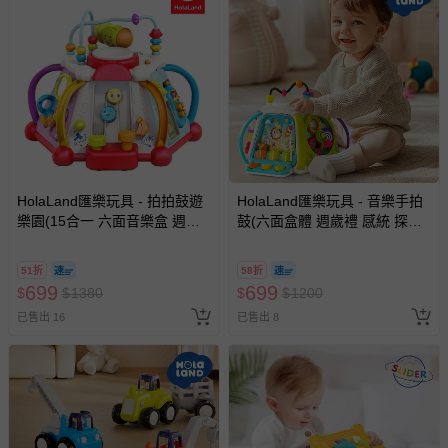
HolaLand匯樂玩具 - 拍拍鼓遊
HolaLand匯樂玩具 - 音樂手拍
樂園(15合一 六面音樂盒 週歲
鼓(六面盒體 週歲禮 感統 探索
禮 感統 探索 啟蒙 聲光音樂 寶
啟蒙 聲光 寶寶 嬰幼兒玩具)
寶 嬰幼兒玩具)
51折
58折
699
699
$
$
1380
$
$
1200
已售出 16
已售出 8