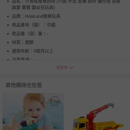
品名：小青蛙推車拱架 (汽座 外出 安撫 掛鈴 彌月禮 探索
啟蒙 寶寶 嬰幼兒玩具)
品牌：HolaLand匯樂玩具
商品產地（國）：中國
商品重（容）量：-
材質：塑膠
適用年齡：0個月以上
注意事項：-
看更多
BSMI商品檢驗標識字號：M39805
退換貨須知
其他媽咪也在逛
您所購買的商品享有7天的鑑賞期／猶豫期權益，但此期間
並非試用期，您所退回的商品必須是未經使用的全新狀態，
包含完整包裝、配件、說明文件及贈品等。
如需退換貨，請於收到商品7天（含例假日內提出），如為
瑕疵退換貨所產生的運費，將由媽咪愛負責處理，若非瑕疵
退貨，您可至『查詢訂單』>『已出貨』中查詢該筆訂單，