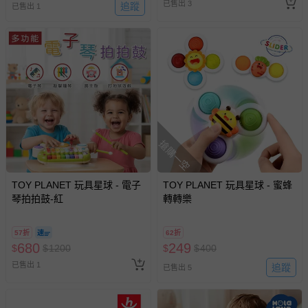
已售出 3
追蹤
已售出 1
搶購一空
TOY PLANET 玩具星球 - 電子
TOY PLANET 玩具星球 - 蜜蜂
琴拍拍鼓-紅
轉轉樂
57折
62折
680
249
$
$
1200
$
$
400
已售出 1
追蹤
已售出 5