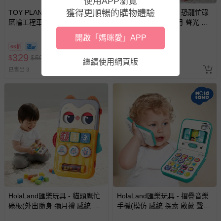
使用APP瀏覽
上服務，經消費者事先同意始提供（例如線上課程、遊
戲或活動點數等）。
TOY PLANET 玩具星球 - 慣性
HolaLand匯樂玩具 - 恐龍忙碌
獲得更順暢的購物體驗
磨輪工程車-起重機 (聲光滑行
電子琴(外出隨身 彌月 聲光 感
已拆封之以下類型商品：
挖土機 拖吊車 水泥車 起重機
統 音樂 啟蒙 小肌肉訓練 忙碌
-個人衛生用品（例如尿布、貼身衣物、泳裝、襪子、地
開啟「媽咪愛」APP
廂型車 垃圾車 砂石車 男孩 兒
板 寶寶 嬰幼兒玩具)
墊、寢具類等）。
66折
5折
童 玩具 男童生日禮物 )
329
449
$
$
500
$
$
890
-新生兒親膚衣物（嬰幼兒包巾與背巾、包屁衣、學習
繼續使用網頁版
褲、紗布衣等）。
已售出 3
已售出 1
-接觸性孕哺產品（奶嘴、奶瓶、擠乳器、哺乳衣、托腹
帶束縛衣、餐搖椅等）。
-其他原廠盒裝商品封口處已貼上「不可拆封」，或具警
示字句等說明貼紙、封條者。
國際航空、客運、訂房等服務。
相關的退換貨辦理流程，可詳見：
退換貨 & 退款問題
其他常見問題：
HolaLand匯樂玩具 - 貓頭鷹忙
HolaLand匯樂玩具 - 摺疊音樂
運送服務：目前提供的運送僅限台灣本島。如您位於離島地
碌板(外出隨身 彌月禮 感統 探
手機(模仿 感統 探索 啟蒙 聲光
區，可能會無法配送，或須依據商品需加收離島運費。廠商
索 啟蒙聲光 音樂 寶寶 嬰幼兒
音樂 寶寶 嬰幼兒玩具)
亦保留出貨與否的權利。離島、偏遠地區、樓層親送等加價