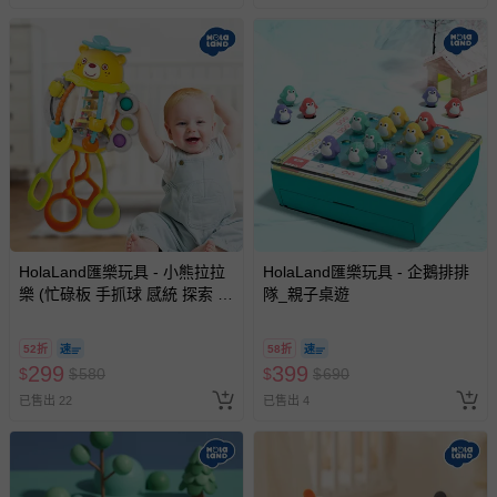
HolaLand匯樂玩具 - 小熊拉拉
HolaLand匯樂玩具 - 企鵝排排
樂 (忙碌板 手抓球 感統 探索 啟
隊_親子桌遊
蒙 寶寶 嬰幼兒玩具)
52折
58折
299
399
$
$
580
$
$
690
已售出 22
已售出 4