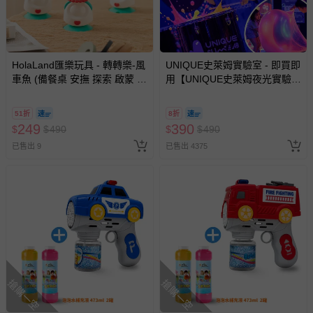
HolaLand匯樂玩具 - 轉轉樂-風
UNIQUE史萊姆實驗室 - 即買即
車魚 (備餐桌 安撫 探索 啟蒙 寶
用【UNIQUE史萊姆夜光實驗室
寶 嬰幼兒玩具)
@ 台北科教館 】2026/6/11-
8/30 (電子票券，於展期現場憑
51折
8折
訂單編號兌換，逾期作廢) (大
249
390
$
$
490
$
$
490
人小孩均一價(3歲以上需購票))
已售出 9
已售出 4375
搶購一空
搶購一空