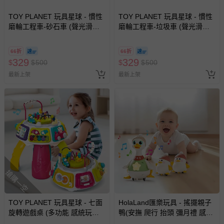
TOY PLANET 玩具星球 - 慣性
TOY PLANET 玩具星球 - 慣性
磨輪工程車-砂石車 (聲光滑行
磨輪工程車-垃圾車 (聲光滑行
挖土機 拖吊車 水泥車 起重機
挖土機 拖吊車 水泥車 起重機
廂型車 垃圾車 砂石車 男孩 兒
廂型車 垃圾車 砂石車 男孩 兒
66折
66折
童 玩具 男童生日禮物 )
童 玩具 男童生日禮物 )
329
329
$
$
500
$
$
500
最新上架
最新上架
搶購一空
TOY PLANET 玩具星球 - 七面
HolaLand匯樂玩具 - 搖擺親子
旋轉遊戲桌 (多功能 感統玩具
鴨(安撫 爬行 抬頭 彌月禮 感統
音樂玩具 學習桌 電子琴 火車玩
探索 啟蒙 聲光音樂 寶寶 嬰幼