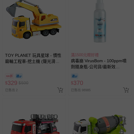
滿1500元贈好禮
TOY PLANET 玩具星球 - 慣性
病毒崩 VirusBom - 100ppm噴
磨輪工程車-挖土機 (聲光滑行
劑隨身瓶-公司貨/最新效
挖土機 拖吊車 水泥車 起重機
期-100ml
廂型車 垃圾車 砂石車 男孩 兒
66折
童 玩具 男童生日禮物 )
329
370
$
$
500
$
已售出 2
已售出 98985