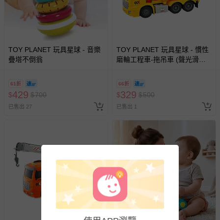
並點選『我要退貨』即可進行申請。若有相關退貨問題，請
至媽咪愛
LINE@客服ID: @mamilove
我們將依序為您處理
與服務，謝謝。
TOY PLANET 玩具星球 - 音樂
TOY PLANET 玩具星球 - 慣性
針對滿件折/滿額贈…等活動，如因部份退貨，而該訂單保
疊塔不倒翁
磨輪工程車-拖吊車 (聲光滑行
留商品未達活動門檻，將以原價計算，活動贈品亦需一併退
挖土機 拖吊車 水泥車 起重機
回。
廂型車 垃圾車 砂石車 男孩 兒
61折
66折
童 玩具 男童生日禮物 )
429
329
$
$
700
$
$
500
部分商品依據消費者保護法的規定，不適用七天鑑賞期/猶
已售出 27
豫期範圍：
已售出 1
易於腐敗、保存期限較短或解約時即將逾期（例如生鮮
商品、食品等）。
客製化商品（例如客製生日書、姓名貼等）。
報紙、期刊或雜誌（惟書籍如經拆封、使用，則酌收整
新費用）。
經消費者拆封之影音商品或電腦軟體（例如 DVD、CD
等）。
非以有形媒介提供之數位內容或一經提供即為完成之線