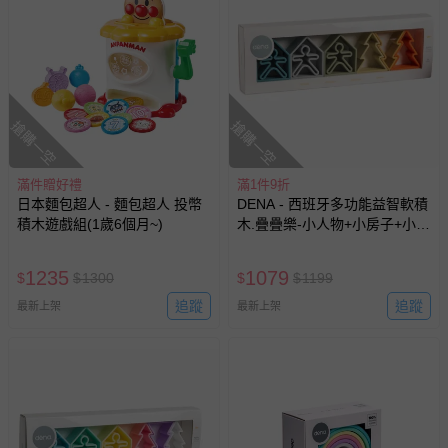
搶購一空
搶購一空
滿件贈好禮
滿1件9折
日本麵包超人 - 麵包超人 投幣
DENA - 西班牙多功能益智軟積
積木遊戲組(1歲6個月~)
木.疊疊樂-小人物+小房子+小樹
木3入-大地色(有3色可選)
1235
1079
$
$
1300
$
$
1199
追蹤
追蹤
最新上架
最新上架