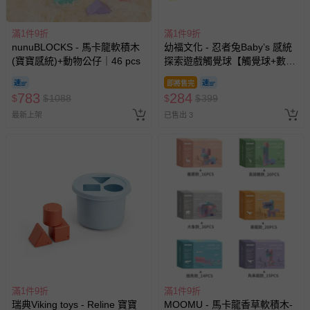
滿1件9折
滿1件9折
nunuBLOCKS - 馬卡龍軟積木
幼福文化 - 忍者兔Baby’s 感統
(寶寶感統)+動物公仔｜46 pcs
探索遊戲觸覺球【觸覺球+數字
軟積木】
即將售完
783
284
$
$
1088
$
$
399
最新上架
已售出 3
滿1件9折
滿1件9折
瑞典Viking toys - Reline 寶寶
MOOMU - 馬卡龍香草軟積木-