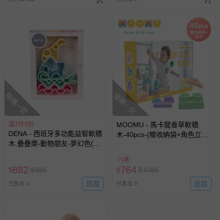
搶購一空
搶購一空
滿1件9折
MOOMU - 馬卡龍香草軟積
DENA - 西班牙多功能益智軟積
木-40pcs-(贈收納袋+角色立體
木.疊疊樂-動物朋友-夢幻色(有
場景紙卡)
3色可選)
71折
882
764
$
$
980
$
$
1080
追蹤
追蹤
已售出 4
已售出 9