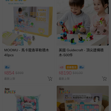
MOOMU - 馬卡龍香草軟積木
美國 Guidecraft - 頂尖建構積
40pcs
木-500件
9折
即將售完
854
8190
$
$
899
$
$
9100
最新上架
最新上架