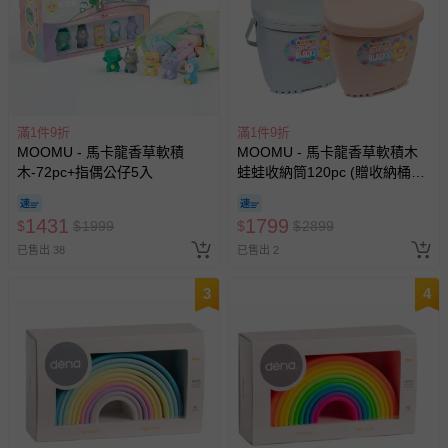
滿1件9折
滿1件9折
MOOMU - 馬卡龍香草軟積
MOOMU - 馬卡龍香草軟積木
木-72pc+指偶公仔5入
蛙蛙收納筒120pc (贈收納桶
+角色立體場景紙卡)
1431
1799
$
$
1999
$
$
2899
已售出 38
已售出 2
3
4