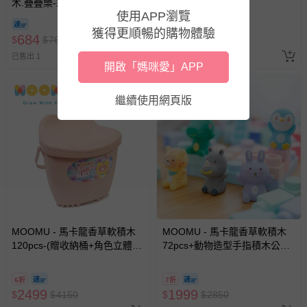
木.疊疊樂-彩虹6入-螢光色 (有3
景紙卡)-藍色
使用APP瀏覽
色可選)
6折
獲得更順暢的購物體驗
684
2499
$
$
760
$
$
4150
已售出 1
已售出 2
開啟「媽咪愛」APP
繼續使用網頁版
MOOMU - 馬卡龍香草軟積木
MOOMU - 馬卡龍香草軟積木
120pcs-(贈收納桶+角色立體場
72pcs+動物造型手指積木公仔5
景紙卡)-粉色
入
6折
7折
2499
1999
$
$
4150
$
$
2850