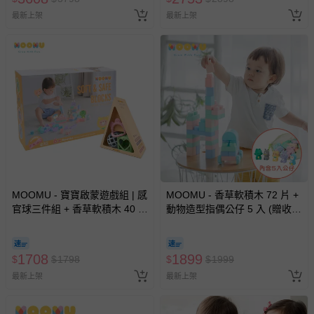
最新上架
最新上架
MOOMU - 寶寶啟蒙遊戲組 | 感
MOOMU - 香草軟積木 72 片 +
官球三件組 + 香草軟積木 40 片
動物造型指偶公仔 5 入 (贈收納
(感統/無毒/彌月禮）
袋)
1708
1899
$
$
1798
$
$
1999
最新上架
最新上架