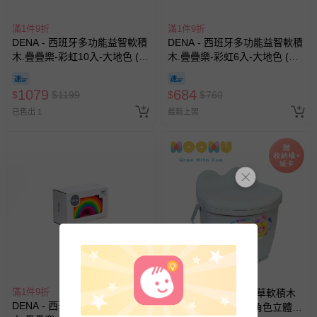
滿1件9折
滿1件9折
DENA - 西班牙多功能益智軟積
DENA - 西班牙多功能益智軟積
木.疊疊樂-彩虹10入-大地色 (有
木.疊疊樂-彩虹6入-大地色 (有3
3色可選)
色可選)
1079
684
$
$
1199
$
$
760
已售出 1
最新上架
滿1件9折
MOOMU - 馬卡龍香草軟積木
DENA - 西班牙多功能益智軟積
120pcs-(贈收納桶+角色立體場