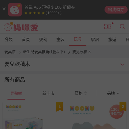
首載 App 現領 $ 100 折價券
點我領券
( 10000+ )
玩具
分類
首頁
嬰幼
童裝
家居
旅遊
玩具館
新生兒玩具推薦(1歲以下)
嬰兒軟積木
嬰兒軟積木
最簡單、有趣的玩具就是積木！拼裝積木的同時，媽咪適時引導與
所有商品
陪伴，激發孩子的創意、手眼協調能力，培養專注力，還能讓親子
關係大加溫。
最熱銷
新上市
價格
品牌
1
2