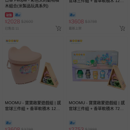
日本 People - 彩色米的動物積
官球三件組 + 香草軟積木 120
木組合(米製品玩具系列)
片收納組 - 藍色 (感統/無毒/彌
月禮）
破盤
2028
3608
$
$
2600
$
$
3798
已售出 11
最新上架
MOOMU - 寶寶啟蒙遊戲組 | 感
MOOMU - 寶寶啟蒙遊戲組 | 感
官球三件組 + 香草軟積木 120
官球三件組 + 香草軟積木 72p
片收納組 - 粉色 (感統/無毒/彌
+ 5 公仔 (感統/無毒/彌月禮）
月禮）
3608
2753
$
$
3798
$
$
2898