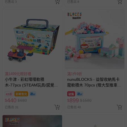
已售出 3
已售出 8
滿1499元贈好禮
滿1件9折
小牛津 - 彩虹噗噗軟積
nunuBLOCKS - 益智收納馬卡
木-77pcs (STEAM玩具/感覺統
龍軟積木 70pcs (贈大型推車
合/附收納箱)
箱)
65折
即將售完
破盤
440
899
$
$
680
$
$
1580
已售出 31
已售出 40