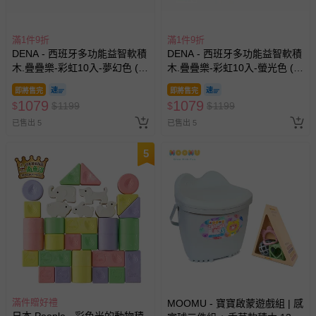
滿1件9折
滿1件9折
DENA - 西班牙多功能益智軟積
DENA - 西班牙多功能益智軟積
木.疊疊樂-彩虹10入-夢幻色 (有
木.疊疊樂-彩虹10入-螢光色 (有
3色可選)
3色可選)
即將售完
即將售完
1079
1079
$
$
1199
$
$
1199
已售出 5
已售出 5
5
滿件贈好禮
MOOMU - 寶寶啟蒙遊戲組 | 感