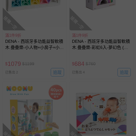
搶購一空
搶購一空
滿1件9折
滿1件9折
DENA - 西班牙多功能益智軟積
DENA - 西班牙多功能益智軟積
木.疊疊樂-小人物+小房子+小樹
木.疊疊樂-彩虹6入-夢幻色 (有3
木3入-夢幻色(有3色可選)
色可選)
1079
684
$
$
1199
$
$
760
追蹤
追蹤
已售出 2
已售出 4