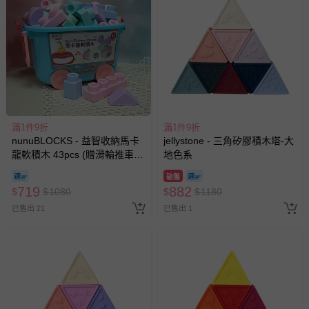
滿1件9折
滿1件9折
nunuBLOCKS - 益智收納馬卡
jellystone - 三角矽膠積木塔-大
龍軟積木 43pcs (贈滑輪推車
地色系
箱)
破盤
719
882
$
$
1080
$
$
1180
已售出 21
已售出 1