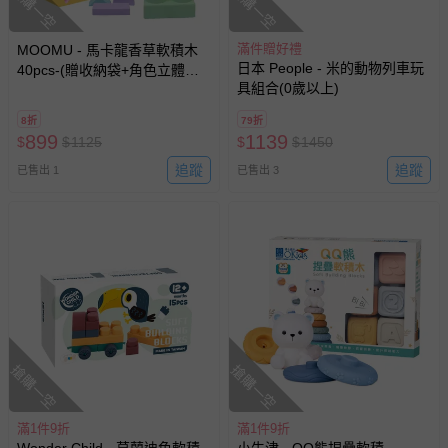
搶購一空
搶購一空
滿件贈好禮
MOOMU - 馬卡龍香草軟積木
日本 People - 米的動物列車玩
40pcs-(贈收納袋+角色立體場
具組合(0歲以上)
景紙卡)
8折
79折
899
1139
$
$
1125
$
$
1450
追蹤
追蹤
已售出 1
已售出 3
搶購一空
搶購一空
滿1件9折
滿1件9折