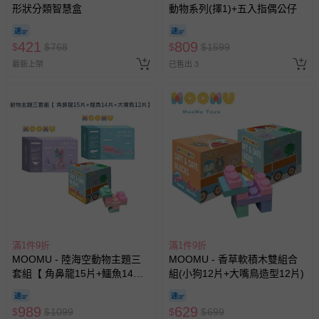
形狀分類智慧盒
動物系列(擇1)+五入指偶公仔
421
809
$
$
768
$
$
1599
最新上架
已售出 3
滿1件9折
滿1件9折
MOOMU - 陸海空動物主題三
MOOMU - 香草軟積木雙組合
套組【 角鼻龍15片+鱷魚14片
組(小狗12片+大嘴鳥造型12片)
+大嘴鳥12片】
989
629
$
$
1099
$
$
699