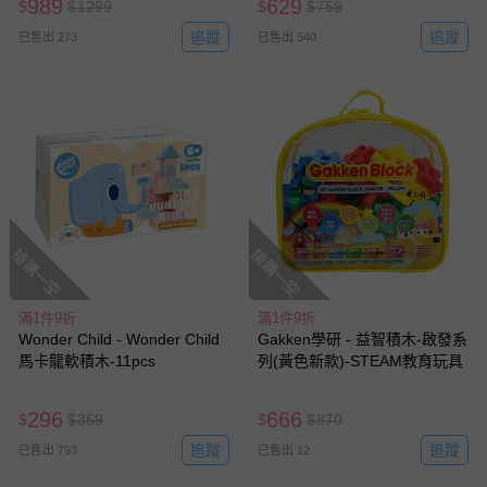
989
629
$
$
1299
$
$
759
追蹤
追蹤
已售出 273
已售出 540
搶購一空
搶購一空
滿1件9折
滿1件9折
Wonder Child - Wonder Child
Gakken學研 - 益智積木-啟發系
馬卡龍軟積木-11pcs
列(黃色新款)-STEAM教育玩具
296
666
$
$
359
$
$
870
追蹤
追蹤
已售出 793
已售出 12