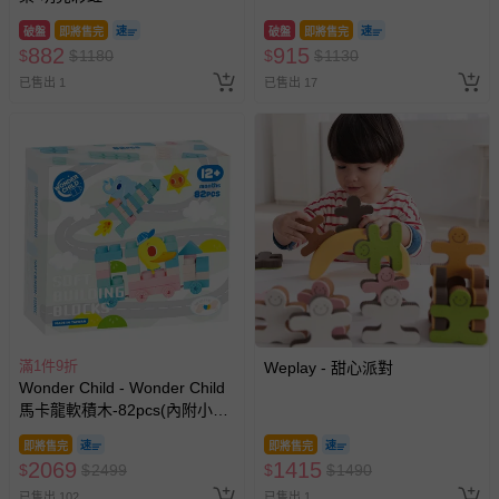
破盤
即將售完
破盤
即將售完
882
915
$
$
1180
$
$
1130
已售出 1
已售出 17
滿1件9折
Weplay - 甜心派對
Wonder Child - Wonder Child
馬卡龍軟積木-82pcs(內附小象
手提收納袋)
即將售完
即將售完
2069
1415
$
$
2499
$
$
1490
已售出 102
已售出 1