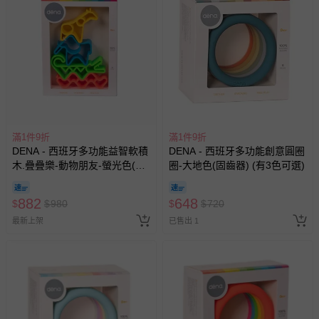
滿1件9折
滿1件9折
DENA - 西班牙多功能益智軟積
DENA - 西班牙多功能創意圓圈
木.疊疊樂-動物朋友-螢光色(有
圈-大地色(固齒器) (有3色可選)
3色可選)
882
648
$
$
980
$
$
720
最新上架
已售出 1