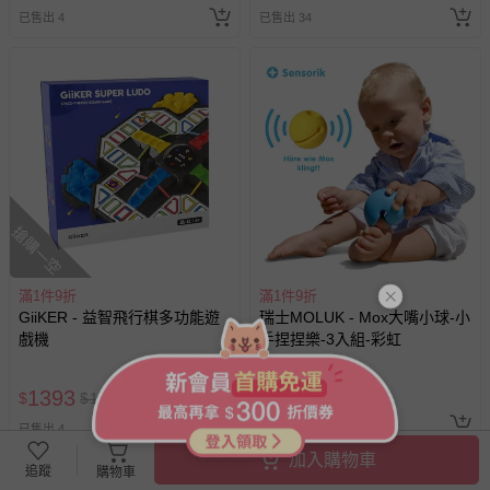
已售出 4
已售出 34
搶購一空
滿1件9折
滿1件9折
GiiKER - 益智飛行棋多功能遊
瑞士MOLUK - Mox大嘴小球-小
戲機
手捏捏樂-3入組-彩虹
1393
539
$
$
1720
$
$
599
已售出 2
追蹤
已售出 4
加入購物車
追蹤
購物車