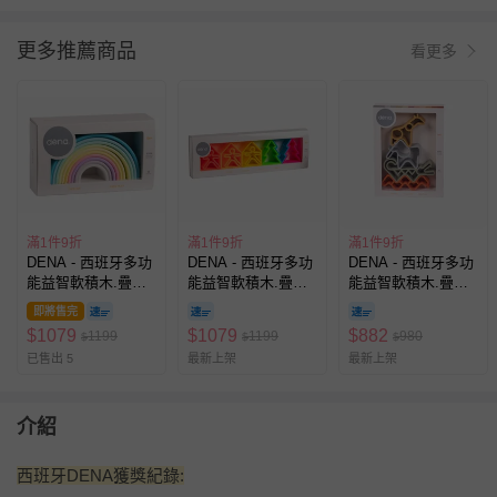
更多推薦商品
看更多
滿1件9折
滿1件9折
滿1件9折
DENA - 西班牙多功
DENA - 西班牙多功
DENA - 西班牙多功
能益智軟積木.疊疊
能益智軟積木.疊疊
能益智軟積木.疊疊
樂-彩虹10入-夢幻色
樂-小人物+小房子
樂-動物朋友-大地色
即將售完
(有3色可選)
+小樹木3入-螢光色
(有3色可選)
$
1079
$
1079
$
882
1199
1199
980
$
$
$
(有3色可選)
已售出 5
最新上架
最新上架
介紹
西班牙DENA獲獎紀錄: