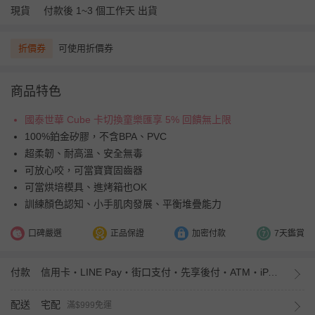
現貨
付款後 1~3 個工作天 出貨
折價券
可使用折價券
商品特色
國泰世華 Cube 卡切換童樂匯享 5% 回饋無上限
100%鉑金矽膠，不含BPA、PVC
超柔韌、耐高溫、安全無毒
可放心咬，可當寶寶固齒器
可當烘培模具、進烤箱也OK
訓練顏色認知、小手肌肉發展、平衡堆疊能力
口碑嚴選
正品保證
加密付款
7天鑑賞
付款
信用卡・LINE Pay・街口支付・先享後付・ATM・iPASS MONEY
配送
宅配
滿$999免運