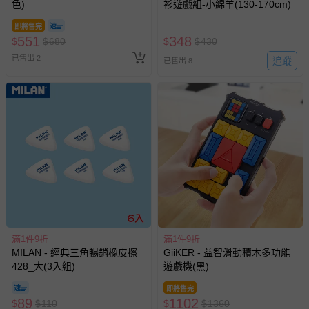
色)
衫遊戲組-小綿羊(130-170cm)
即將售完
551
348
$
$
680
$
$
430
已售出 2
追蹤
已售出 8
滿1件9折
滿1件9折
MILAN - 經典三角暢銷橡皮擦
GiiKER - 益智滑動積木多功能
428_大(3入組)
遊戲機(黑)
即將售完
89
1102
$
$
110
$
$
1360