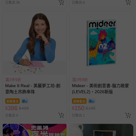
已售出 38
已售出 6
滿1件9折
滿1件9折
Make It Real - 美麗夢工坊-創
Mideer - 美術創意書-腦力啟蒙
意陶土吊飾串珠
(LEVEL2)，2026新版
即將售完
即將售完
386
150
$
$
499
$
$
185
已售出 9
已售出 1