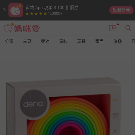
首載 App 現領 $ 100 折價券
點我領券
( 10000+ )
分類
首頁
嬰幼
童裝
玩具
家居
旅遊