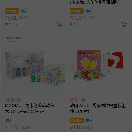
(木製玩具/角色扮演/娃娃屋配
亦保留出貨與否的權利。離島、偏遠地區、樓層親送等加價
件)
費用，可能會另需加收。
即將售完
即將售完
531
918
$
$
650
$
$
1280
商品實際的配達日期，可於訂單個人資料內的查詢訂單內，
已售出 7
已售出 2
已出貨通知之訊息為主。
如您收到商品，請依正常流程檢查是否完好，若商品遇瑕疵
情形，您可申請更換新品或退貨，請見：
退貨的辦理流程
。
若您對於會員帳號、商品訂購與資訊、購物流程、付款方
式、折價券與購物金的使用、退貨及商品運送方式等有疑
問，你可詳見：
媽咪愛客服中心
。
預購商品：預購為海外同步代購，遇缺貨即會通知媽咪並協
助取消退款事宜。
商品如因「價格、組合」等錯誤原因，導致無法安排出貨，
會主動以簡訊及mail通知訂單取消事宜，並將提供適當補
滿1件9折
償。
滿1件9折
MOOMU - 馬卡龍香草軟積
韓國 Ariati - 場景磁性貼盒裝組-
木-72pc+指偶公仔5入
蔬果(配對)
即將售完
1431
446
$
$
1999
$
$
550