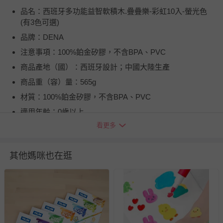
品名：西班牙多功能益智軟積木.疊疊樂-彩虹10入-螢光色
(有3色可選)
品牌：DENA
注意事項：100%鉑金矽膠，不含BPA、PVC
商品產地（國）：西班牙設計；中國大陸生產
商品重（容）量：565g
材質：100%鉑金矽膠，不含BPA、PVC
適用年齡：0歲以上
看更多
BSMI商品檢驗標識字號：M38287
退換貨須知
其他媽咪也在逛
您所購買的商品享有7天的鑑賞期／猶豫期權益，但此期間
並非試用期，您所退回的商品必須是未經使用的全新狀態，
包含完整包裝、配件、說明文件及贈品等。
如需退換貨，請於收到商品7天（含例假日內提出），如為
瑕疵退換貨所產生的運費，將由媽咪愛負責處理，若非瑕疵