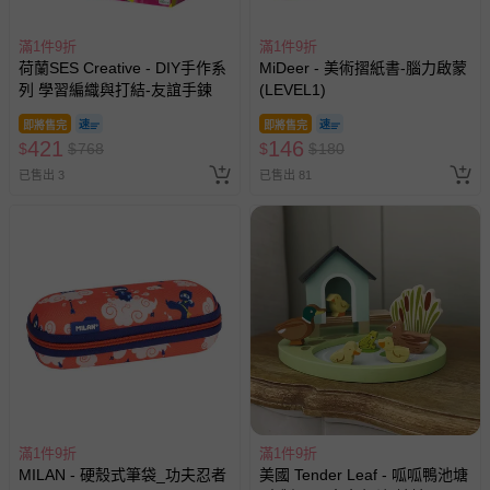
上服務，經消費者事先同意始提供（例如線上課程、遊
戲或活動點數等）。
滿1件9折
滿1件9折
荷蘭SES Creative - DIY手作系
MiDeer - 美術摺紙書-腦力啟蒙
已拆封之以下類型商品：
列 學習編織與打結-友誼手鍊
(LEVEL1)
-個人衛生用品（例如尿布、貼身衣物、泳裝、襪子、地
墊、寢具類等）。
即將售完
即將售完
421
146
$
$
768
$
$
180
-新生兒親膚衣物（嬰幼兒包巾與背巾、包屁衣、學習
褲、紗布衣等）。
已售出 3
已售出 81
-接觸性孕哺產品（奶嘴、奶瓶、擠乳器、哺乳衣、托腹
帶束縛衣、餐搖椅等）。
-其他原廠盒裝商品封口處已貼上「不可拆封」，或具警
示字句等說明貼紙、封條者。
國際航空、客運、訂房等服務。
相關的退換貨辦理流程，可詳見：
退換貨 & 退款問題
其他常見問題：
滿1件9折
滿1件9折
運送服務：目前提供的運送僅限台灣本島。如您位於離島地
MILAN - 硬殼式筆袋_功夫忍者
美國 Tender Leaf - 呱呱鴨池塘
區，可能會無法配送，或須依據商品需加收離島運費。廠商