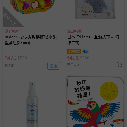
搶購一空
滿1件9折
滿1件9折
mideer - 蔬果切切樂遊戲水果
日本 Ed.Inter - 互動式布書-海
籃套組(23pcs)
洋生物
即將售完
470
421
$
$
580
$
$
520
已售出 3
追蹤
已售出 1