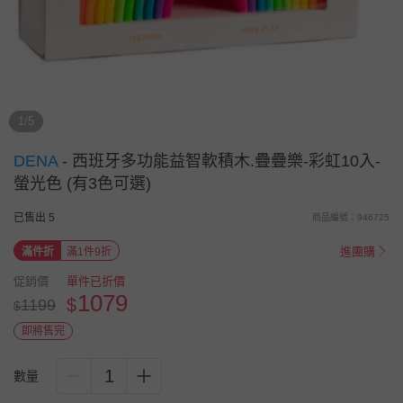
1/5
DENA
-
西班牙多功能益智軟積木.疊疊樂-彩虹10入-
螢光色 (有3色可選)
已售出 5
商品編號：946725
進團購
滿件折
滿1件9折
促銷價
單件已折價
1079
$
1199
$
即將售完
1
數量