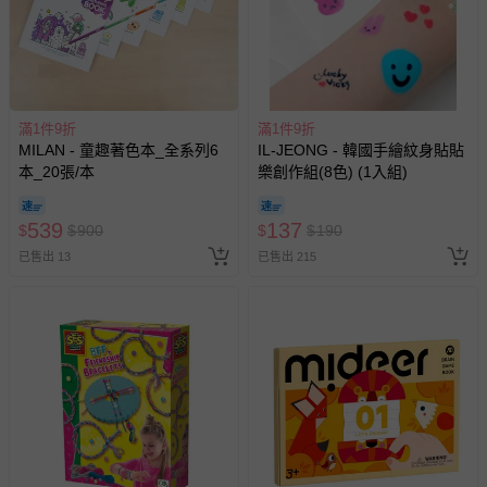
退貨，您可至『查詢訂單』>『已出貨』中查詢該筆訂單，
並點選『我要退貨』即可進行申請。若有相關退貨問題，請
至媽咪愛
LINE@客服ID: @mamilove
我們將依序為您處理
與服務，謝謝。
滿1件9折
滿1件9折
針對滿件折/滿額贈…等活動，如因部份退貨，而該訂單保
MILAN - 童趣著色本_全系列6
IL-JEONG - 韓國手繪紋身貼貼
留商品未達活動門檻，將以原價計算，活動贈品亦需一併退
本_20張/本
樂創作組(8色) (1入組)
回。
539
137
$
$
900
$
$
190
部分商品依據消費者保護法的規定，不適用七天鑑賞期/猶
已售出 13
豫期範圍：
已售出 215
易於腐敗、保存期限較短或解約時即將逾期（例如生鮮
商品、食品等）。
客製化商品（例如客製生日書、姓名貼等）。
報紙、期刊或雜誌（惟書籍如經拆封、使用，則酌收整
新費用）。
經消費者拆封之影音商品或電腦軟體（例如 DVD、CD
等）。
非以有形媒介提供之數位內容或一經提供即為完成之線