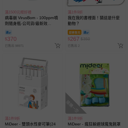
滿1500元贈好禮
滿1件9折
病毒崩 VirusBom - 100ppm噴
我在我的書裡面！猜這是什麼
劑隨身瓶-公司貨/最新效
動物？
期-100ml
即將售完
370
267
$
$
$
350
已售出 98971
已售出 2
搶購一空
滿1件9折
滿1件9折
MiDeer - 雙頭水性麥可筆(24
MiDeer - 瘋狂躲避球魔鬼氈罩