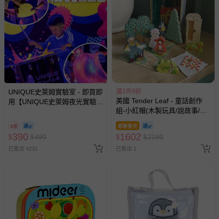
滿1件9折
UNIQUE史萊姆實驗室 - 即買即
美國 Tender Leaf - 童話創作
用【UNIQUE史萊姆夜光實驗室
組-小紅帽(木製玩具/說故事/教
@ 台北科教館 】2026/6/11-
育益智)
8/30 (電子票券，於展期現場憑
8折
即將售完
訂單編號兌換，逾期作廢) (大
390
1602
$
$
490
$
$
2180
人小孩均一價(3歲以上需購票))
已售出 4231
已售出 1