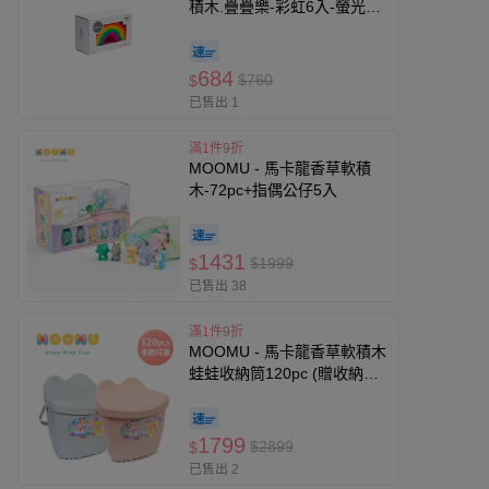
積木.疊疊樂-彩虹6入-螢光色
(有3色可選)
684
$760
$
已售出 1
滿1件9折
MOOMU - 馬卡龍香草軟積
木-72pc+指偶公仔5入
1431
$1999
$
已售出 38
滿1件9折
MOOMU - 馬卡龍香草軟積木
蛙蛙收納筒120pc (贈收納桶
+角色立體場景紙卡)
1799
$2899
$
已售出 2