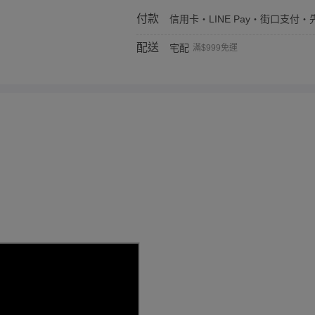
付款
信用卡・LINE Pay・街口支付・先
配送
宅配
滿$999免運