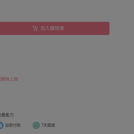
加入購物車
 回饋無上限
堆疊能力
加密付款
7天鑑賞