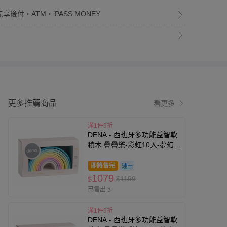
享後付・ATM・iPASS MONEY
更多推薦商品
看更多
滿1件9折
DENA - 西班牙多功能益智軟
積木.疊疊樂-彩虹10入-夢幻色
(有3色可選)
即將售完
1079
$1199
$
已售出 5
滿1件9折
DENA - 西班牙多功能益智軟