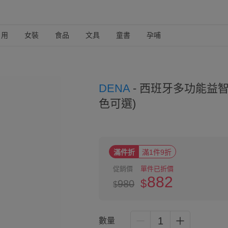
日用
女裝
食品
文具
童書
孕哺
DENA
-
西班牙多功能益智軟
色可選)
滿件折
滿1件9折
促銷價
單件已折價
882
$
980
$
1
數量