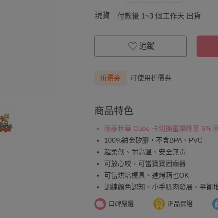
現貨
付款後 1~3 個工作天 出貨
追蹤
折價券
可使用折價券
商品特色
國泰世華 Cube 卡切換童樂匯享 5%
100%鉑金矽膠，不含BPA、PVC
超柔韌、耐高溫、安全無毒
可放心咬，可當寶寶固齒器
可當烘培模具、進烤箱也OK
訓練顏色認知、小手肌肉發展、平衡
口碑嚴選
正品保證