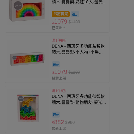
積木.疊疊樂-彩虹10入-螢光色
(有3色可選)
即將售完
1079
$1199
$
已售出 5
滿1件9折
DENA - 西班牙多功能益智軟
積木.疊疊樂-小人物+小房子
+小樹木3入-螢光色(有3色可
選)
1079
$1199
$
最新上架
滿1件9折
DENA - 西班牙多功能益智軟
積木.疊疊樂-動物朋友-螢光色
(有3色可選)
882
$980
$
最新上架