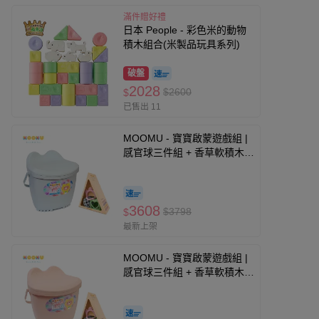
滿件贈好禮
日本 People - 彩色米的動物
積木組合(米製品玩具系列)
破盤
2028
$2600
$
已售出 11
MOOMU - 寶寶啟蒙遊戲組 |
感官球三件組 + 香草軟積木
120片收納組 - 藍色 (感統/無
毒/彌月禮）
3608
$3798
$
最新上架
MOOMU - 寶寶啟蒙遊戲組 |
感官球三件組 + 香草軟積木
120片收納組 - 粉色 (感統/無
毒/彌月禮）