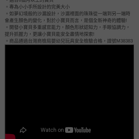
。專為小小手所設計的完美大小
。如夢幻境般的沙漏設計，沙漏裡面的珠珠從一端到另一端時
會產生顏色的變化，對於小寶貝而言，是個全新神奇的體驗!
。開發小寶貝多重感官能力，顏色形狀認知力，手眼協調力，
提升抓握力，更讓小寶貝能安全盡情地探索!
。商品通過台灣商檢局嬰幼兒玩具安全檢驗合格，證號M38383