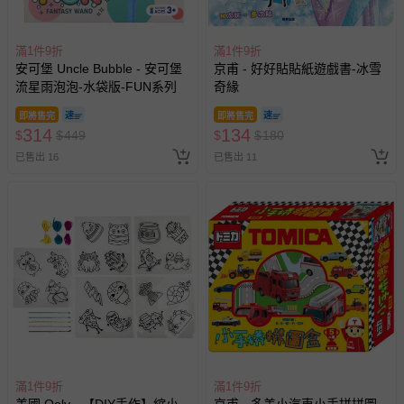
滿1件9折
滿1件9折
安可堡 Uncle Bubble - 安可堡
京甫 - 好好貼貼紙遊戲書-冰雪
流星雨泡泡-水袋版-FUN系列
奇緣
即將售完
即將售完
314
134
$
$
449
$
$
180
已售出 16
已售出 11
滿1件9折
滿1件9折