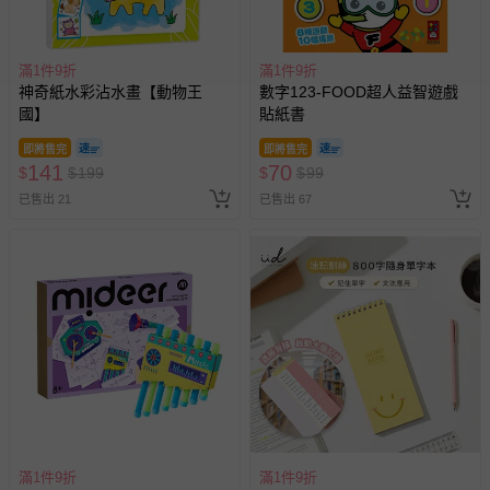
式、折價券與購物金的使用、退貨及商品運送方式等有疑
問，你可詳見：
媽咪愛客服中心
。
預購商品：預購為海外同步代購，遇缺貨即會通知媽咪並協
滿1件9折
滿1件9折
助取消退款事宜。
神奇紙水彩沾水畫【動物王
數字123-FOOD超人益智遊戲
國】
貼紙書
商品如因「價格、組合」等錯誤原因，導致無法安排出貨，
會主動以簡訊及mail通知訂單取消事宜，並將提供適當補
即將售完
即將售完
償。
141
70
$
$
199
$
$
99
已售出 21
已售出 67
滿1件9折
滿1件9折