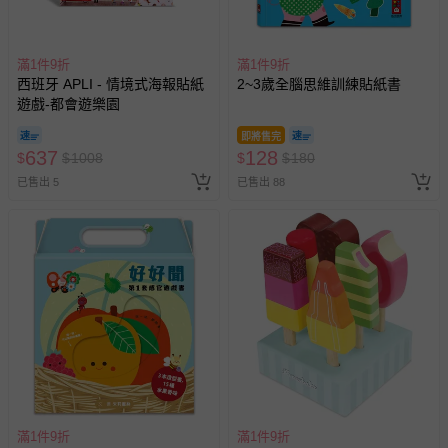
滿1件9折
滿1件9折
西班牙 APLI - 情境式海報貼紙
2~3歲全腦思維訓練貼紙書
遊戲-都會遊樂園
即將售完
637
128
$
$
1008
$
$
180
已售出 5
已售出 88
滿1件9折
滿1件9折