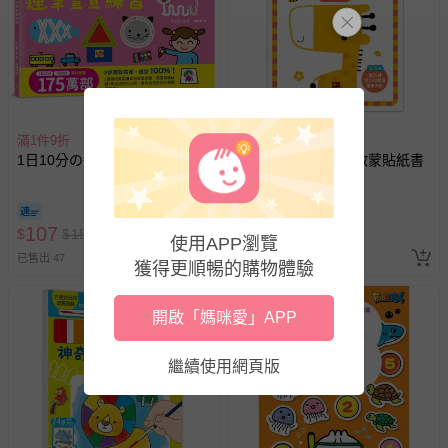
帶束縛衣、餐搖椅等）。
-其他原廠盒裝商品封口處已貼上「不可拆封」，或具警
示字句等說明貼紙、封條者。
國際航空、客運、訂房等服務。
滿1件9折
滿1件9折
相關的退換貨辦理流程，可詳見：
退換貨 & 退款問題
1日10分の運筆畫畫練習
觀察力-我的第一本啟蒙貼紙書
其他常見問題：
107
運送服務：目前提供的運送僅限台灣本島。如您位於離島地
57
$
$
150
$
$
80
使用APP瀏覽
區，可能會無法配送，或須依據商品需加收離島運費。廠商
已售出 47
已售出 151
獲得更順暢的購物體驗
亦保留出貨與否的權利。離島、偏遠地區、樓層親送等加價
費用，可能會另需加收。
開啟「媽咪愛」APP
商品實際的配達日期，可於訂單個人資料內的查詢訂單內，
已出貨通知之訊息為主。
繼續使用網頁版
如您收到商品，請依正常流程檢查是否完好，若商品遇瑕疵
情形，您可申請更換新品或退貨，請見：
退貨的辦理流程
。
若您對於會員帳號、商品訂購與資訊、購物流程、付款方