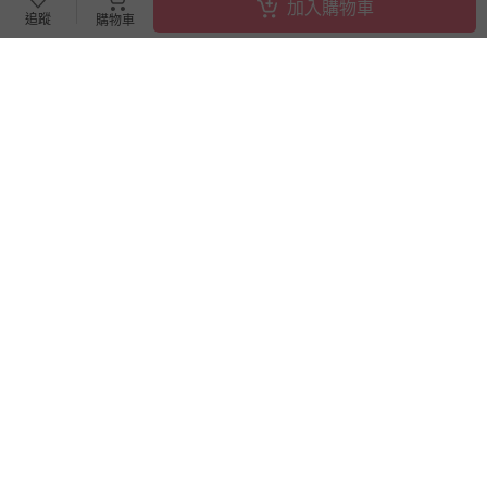
加入購物車
追蹤
購物車
滿1件9折
巧虎夢想樂園 - (巧虎夢想樂園)
巧虎寶貝圓圓貼
【買一送一】平日暢玩兩大一
小套票 (正券為電子票券現場兌
換，贈送券現場領取)-效期至
即將售完
62折
2026/10/16 正券逾期視同現金
72
999
$
$
90
$
$
1600
券使用
已售出 20
已售出 72