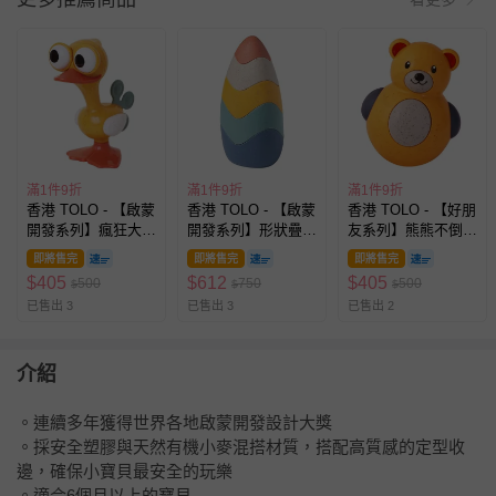
滿1件9折
滿1件9折
滿1件9折
香港 TOLO - 【啟蒙
香港 TOLO - 【啟蒙
香港 TOLO - 【好朋
開發系列】瘋狂大眼
開發系列】形狀疊疊
友系列】熊熊不倒翁
鳥 啟蒙開發玩具
蛋 啟蒙開發玩具
啟蒙開發玩具
即將售完
即將售完
即將售完
$
405
$
612
$
405
500
750
500
$
$
$
已售出 3
已售出 3
已售出 2
介紹
。連續多年獲得世界各地啟蒙開發設計大獎
。採安全塑膠與天然有機小麥混搭材質，搭配高質感的定型收
邊，確保小寶貝最安全的玩樂
。適合6個月以上的寶貝