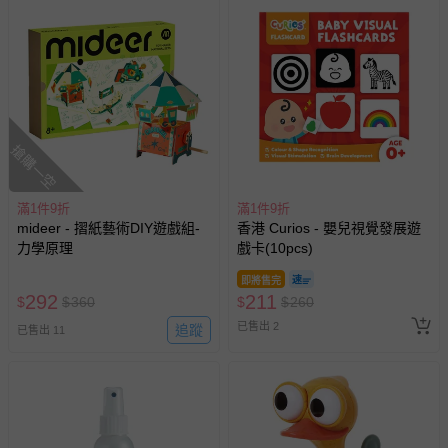
搶購一空
滿1件9折
滿1件9折
mideer - 摺紙藝術DIY遊戲組-
香港 Curios - 嬰兒視覺發展遊
力學原理
戲卡(10pcs)
即將售完
292
211
$
$
360
$
$
260
已售出 2
追蹤
已售出 11