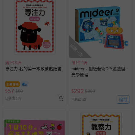
部分商品依據消費者保護法的規定，不適用七天鑑賞期/猶
豫期範圍：
易於腐敗、保存期限較短或解約時即將逾期（例如生鮮
商品、食品等）。
客製化商品（例如客製生日書、姓名貼等）。
搶購一空
報紙、期刊或雜誌（惟書籍如經拆封、使用，則酌收整
新費用）。
經消費者拆封之影音商品或電腦軟體（例如 DVD、CD
滿1件9折
滿1件9折
專注力-我的第一本啟蒙貼紙書
mideer - 摺紙藝術DIY遊戲組-
等）。
光學原理
非以有形媒介提供之數位內容或一經提供即為完成之線
上服務，經消費者事先同意始提供（例如線上課程、遊
即將售完
57
292
$
$
80
$
$
360
戲或活動點數等）。
已售出 189
追蹤
已售出 13
已拆封之以下類型商品：
-個人衛生用品（例如尿布、貼身衣物、泳裝、襪子、地
墊、寢具類等）。
-新生兒親膚衣物（嬰幼兒包巾與背巾、包屁衣、學習
褲、紗布衣等）。
-接觸性孕哺產品（奶嘴、奶瓶、擠乳器、哺乳衣、托腹