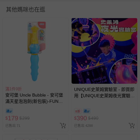
使用.
其他媽咪也在逛
BSMI商品檢驗標識字號：M38383
洗滌/清潔建議：乾淨濕布擦拭即可
退換貨須知
您所購買的商品享有7天的鑑賞期／猶豫期權益，但此期間
並非試用期，您所退回的商品必須是未經使用的全新狀態，
包含完整包裝、配件、說明文件及贈品等。
如需退換貨，請於收到商品7天（含例假日內提出），如為
瑕疵退換貨所產生的運費，將由媽咪愛負責處理，若非瑕疵
退貨，您可至『查詢訂單』>『已出貨』中查詢該筆訂單，
滿1件9折
UNIQUE史萊姆實驗室 - 即買即
並點選『我要退貨』即可進行申請。若有相關退貨問題，請
安可堡 Uncle Bubble - 安可堡
用【UNIQUE史萊姆夜光實驗室
至媽咪愛
LINE@客服ID: @mamilove
我們將依序為您處理
滿天星泡泡劍(新包裝)-FUN系
@ 台北科教館 】2026/6/11-
與服務，謝謝。
列
8/30 (電子票券，於展期現場憑
8折
訂單編號兌換，逾期作廢) (大
179
390
$
$
299
$
$
490
針對滿件折/滿額贈…等活動，如因部份退貨，而該訂單保
人小孩均一價(3歲以上需購票))
已售出 71
已售出 4288
留商品未達活動門檻，將以原價計算，活動贈品亦需一併退
回。