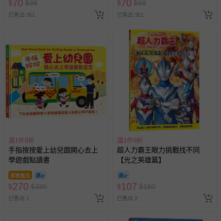
70
70
$
$
99
$
$
99
已售出 351
已售出 351
滿1件9折
滿1件9折
手指按按愛上幼兒園開心去上
超人力霸王眼力挑戰找不同
學遊戲點讀書
【光之英雄篇】
即將售完
270
107
$
$
380
$
$
150
已售出 1
已售出 2