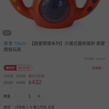
1/3
香港 TOLO
-
【啟蒙開發系列】沙漏式魔術搖鈴 啟蒙
開發玩具
商品編號：980499
進團購
滿件折
滿1件9折
市售價
促銷價
單件已折價
432
$
530
480
$
$
1
數量
現貨
付款後 1~3 個工作天 出貨