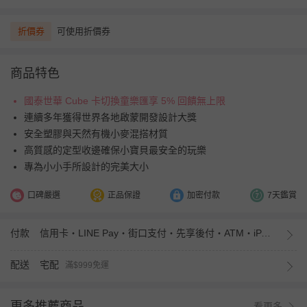
折價券
可使用折價券
商品特色
國泰世華 Cube 卡切換童樂匯享 5% 回饋無上限
連續多年獲得世界各地啟蒙開發設計大獎
安全塑膠與天然有機小麥混搭材質
高質感的定型收邊確保小寶貝最安全的玩樂
專為小小手所設計的完美大小
口碑嚴選
正品保證
加密付款
7天鑑賞
付款
信用卡・LINE Pay・街口支付・先享後付・ATM・iPASS MONEY
配送
宅配
滿$999免運
更多推薦商品
看更多