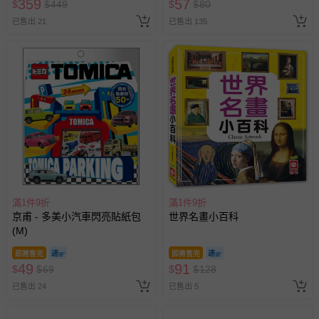
359
57
$
$
449
$
$
80
已售出 21
已售出 135
滿1件9折
滿1件9折
京甫 - 多美小汽車閃亮貼紙包
世界名畫小百科
(M)
即將售完
即將售完
49
91
$
$
69
$
$
128
已售出 24
已售出 5