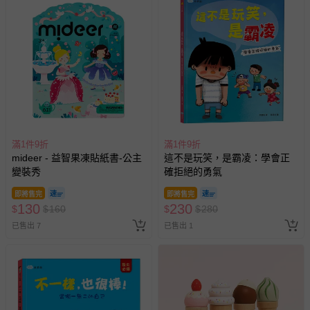
滿1件9折
滿1件9折
mideer - 益智果凍貼紙書-公主
這不是玩笑，是霸凌：學會正
變裝秀
確拒絕的勇氣
即將售完
即將售完
130
230
$
$
160
$
$
280
已售出 7
已售出 1