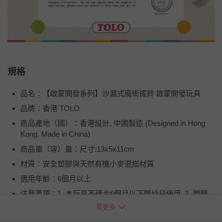
規格
品名：【啟蒙開發系列】沙漏式魔術搖鈴 啟蒙開發玩具
品牌：香港 TOLO
商品產地（國）：香港設計, 中國製造 (Designed in Hong
Kong, Made in China)
商品重（容）量：尺寸:13x5x11cm
材質：安全塑膠與天然有機小麥混搭材質
適用年齡：6個月以上
注意事項：1. 本玩具不適合6個月以下嬰幼兒使用. 2. 塑膠
製品請遠離高溫與火燄, 所有零件請勿吞食. 3. 請將包裝盒丟
看更多
棄, 以避免嬰幼兒產生誤食之危險. 4. 嬰幼兒需在成人監督下