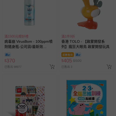
滿1500元贈好禮
滿1件9折
病毒崩 VirusBom - 100ppm噴
香港 TOLO - 【啟蒙開發系
劑隨身瓶-公司貨/最新效
列】瘋狂大眼鳥 啟蒙開發玩具
期-100ml
即將售完
370
405
$
$
$
500
已售出 98977
已售出 3