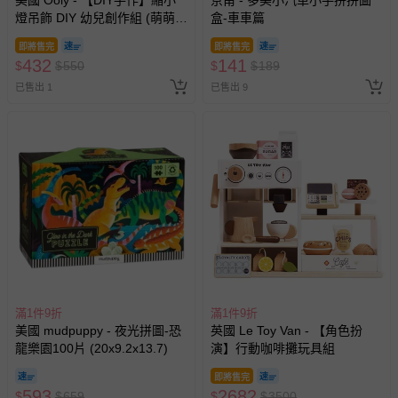
美國 Ooly - 【DIY手作】縮小
京甫 - 多美小汽車小手拼拼圖
燈吊飾 DIY 幼兒創作組 (萌萌好
盒-車車篇
朋友)
即將售完
即將售完
432
141
$
$
550
$
$
189
已售出 1
已售出 9
滿1件9折
滿1件9折
美國 mudpuppy - 夜光拼圖-恐
英國 Le Toy Van - 【角色扮
龍樂園100片 (20x9.2x13.7)
演】行動咖啡攤玩具組
即將售完
593
2682
$
$
659
$
$
3500