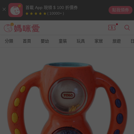
首載 App 現領 $ 100 折價券
點我領券
( 10000+ )
分類
首頁
嬰幼
童裝
玩具
家居
旅遊