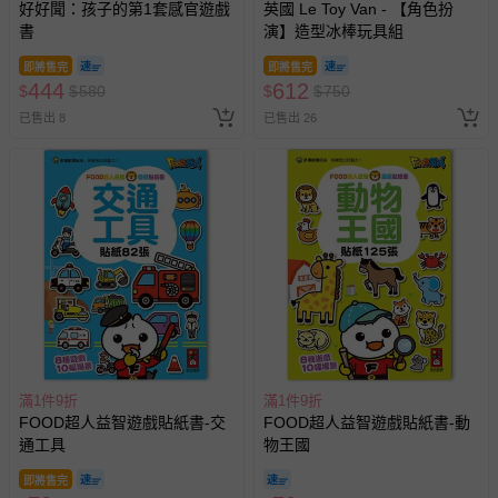
好好聞：孩子的第1套感官遊戲
英國 Le Toy Van - 【角色扮
書
演】造型冰棒玩具組
即將售完
即將售完
444
612
$
$
580
$
$
750
已售出 8
已售出 26
滿1件9折
滿1件9折
FOOD超人益智遊戲貼紙書-交
FOOD超人益智遊戲貼紙書-動
通工具
物王國
即將售完