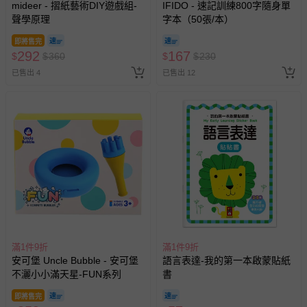
mideer - 摺紙藝術DIY遊戲組-
IFIDO - 速記訓練800字隨身單
聲學原理
字本（50張/本）
即將售完
292
167
$
$
360
$
$
230
已售出 4
已售出 12
滿1件9折
滿1件9折
安可堡 Uncle Bubble - 安可堡
語言表達-我的第一本啟蒙貼紙
不灑小小滿天星-FUN系列
書
即將售完