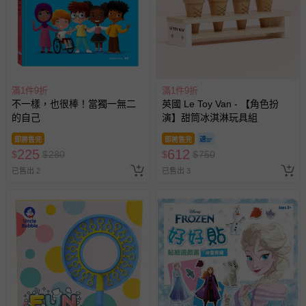
滿1件9折
滿1件9折
不一樣，也很棒！當獨一無二
英國 Le Toy Van - 【角色扮
的自己
演】甜筒冰淇淋玩具組
即將售完
即將售完
225
612
$
$
280
$
$
750
已售出 2
已售出 3