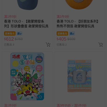
滿1件9折
滿1件9折
香港 TOLO - 【啟蒙開發系
香港 TOLO - 【好朋友系列】
列】形狀疊疊蛋 啟蒙開發玩具
熊熊不倒翁 啟蒙開發玩具
即將售完
即將售完
612
405
$
$
750
$
$
500
已售出 3
已售出 2
滿1件9折
滿3件95折，滿5件9折