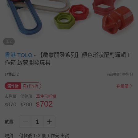
1/2
香港 TOLO
-
【啟蒙開發系列】顏色形狀配對邏輯工
作箱 啟蒙開發玩具
已售出 2
商品編號：980488
進團購
滿件折
滿1件9折
市售價
促銷價
單件已折價
702
$
870
780
$
$
1
數量
現貨
付款後 1~3 個工作天 出貨