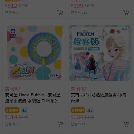
612
399
$
$
750
$
$
699
已售出 3
已售出 714
滿1件9折
滿1件9折
安可堡 Uncle Bubble - 安可堡
京甫 - 好好貼貼紙遊戲書-冰雪
流星雨泡泡-水袋版-FUN系列
奇緣
即將售完
即將售完
314
134
$
$
449
$
$
180
已售出 16
已售出 11