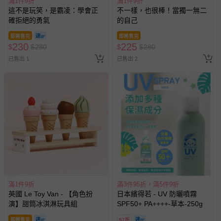
滿1件9折
滿1件9折
這不是玩笑，是霸凌：學會正
不一樣，也很棒！當獨一無二
確拒絕的勇氣
的自己
即將售完
即將售完
230
225
$
$
280
$
$
280
已售出 1
已售出 2
滿1件9折
滿3件95折，滿5件9折
英國 Le Toy Van - 【角色扮
日本繽得若 - UV 防曬噴霧
演】甜筒冰淇淋玩具組
SPF50+ PA++++-草本-250g
即將售完
57折