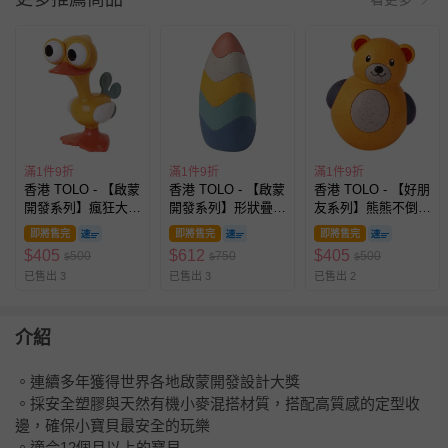
滿1件9折
滿1件9折
滿1件9折
香港 TOLO - 【啟蒙
香港 TOLO - 【啟蒙
香港 TOLO - 【好朋
開發系列】瘋狂大眼
開發系列】形狀疊疊
友系列】熊熊不倒翁
鳥 啟蒙開發玩具
蛋 啟蒙開發玩具
啟蒙開發玩具
即將售完
即將售完
即將售完
$
405
$
612
$
405
500
750
500
$
$
$
已售出 3
已售出 3
已售出 2
介紹
。連續多年獲得世界各地啟蒙開發設計大獎
。採安全塑膠與天然有機小麥混搭材質，搭配高質感的定型收
邊，確保小寶貝最安全的玩樂
。適合12個月以上的寶貝