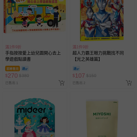
滿1件9折
滿1件9折
手指按按愛上幼兒園開心去上
超人力霸王眼力挑戰找不同
學遊戲點讀書
【光之英雄篇】
即將售完
270
107
$
$
380
$
$
150
已售出 1
已售出 2