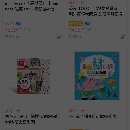
滿1件9折
mini boss - 『展期票』【 mini
香港 TOLO - 【啟蒙開發系
boss 職感 RPG 模擬城@信義
列】瘋狂大眼鳥 啟蒙開發玩具
A11 】2026/7/10-8/30 (電子票
券，於展期現場憑訂單編號兌
58折
即將售完
換，依現場梯次安排入場，逾
699
405
$
$
1200
$
$
500
期作廢) (兒童票(2歲以上)贈一
已售出 121
已售出 3
名陪伴成人)
滿1件9折
滿1件9折
西班牙 APLI - 情境式海報貼紙
2~3歲全腦思維訓練貼紙書
遊戲-都會遊樂園