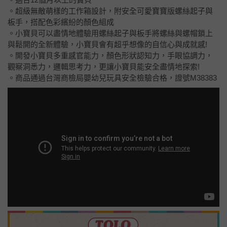
。超級無敵萌樣的工作箱設計，附安全可愛寶寶版螺絲起子與
板手，搭配色彩繽紛的顏色組成
。小寶貝可以盡情地體驗用螺絲起子與板手將螺絲與螺帽鎖上
與鬆開的全新體驗，小寶貝會有超乎想像的自信心與成就感!
。開發小寶貝多重感官能力，顏色形狀認知力，手眼協調力，
觀察洞悉力，邏輯思考力，更讓小寶貝能安全盡情地探索!
。商品通過台灣商檢局嬰幼兒玩具安全檢驗合格，證號M38383