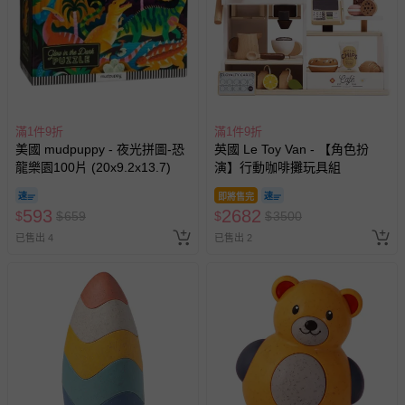
滿1件9折
滿1件9折
美國 mudpuppy - 夜光拼圖-恐
英國 Le Toy Van - 【角色扮
龍樂園100片 (20x9.2x13.7)
演】行動咖啡攤玩具組
即將售完
593
2682
$
$
659
$
$
3500
已售出 4
已售出 2