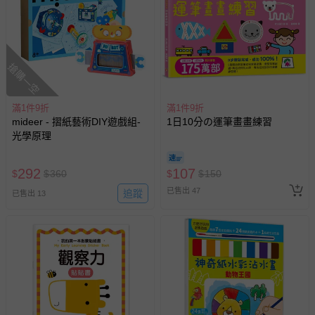
豫期範圍：
易於腐敗、保存期限較短或解約時即將逾期（例如生鮮
商品、食品等）。
客製化商品（例如客製生日書、姓名貼等）。
搶購一空
報紙、期刊或雜誌（惟書籍如經拆封、使用，則酌收整
新費用）。
滿1件9折
滿1件9折
mideer - 摺紙藝術DIY遊戲組-
1日10分の運筆畫畫練習
經消費者拆封之影音商品或電腦軟體（例如 DVD、CD
光學原理
等）。
非以有形媒介提供之數位內容或一經提供即為完成之線
292
107
$
$
360
$
$
150
上服務，經消費者事先同意始提供（例如線上課程、遊
戲或活動點數等）。
已售出 47
追蹤
已售出 13
已拆封之以下類型商品：
-個人衛生用品（例如尿布、貼身衣物、泳裝、襪子、地
墊、寢具類等）。
-新生兒親膚衣物（嬰幼兒包巾與背巾、包屁衣、學習
褲、紗布衣等）。
-接觸性孕哺產品（奶嘴、奶瓶、擠乳器、哺乳衣、托腹
帶束縛衣、餐搖椅等）。