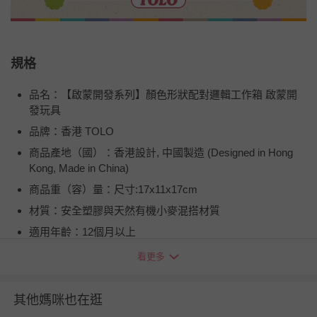
規格
品名：【啟蒙開發系列】顏色形狀配對邏輯工作箱 啟蒙開
發玩具
品牌：香港 TOLO
商品產地（國）：香港設計, 中國製造 (Designed in Hong
Kong, Made in China)
商品重（容）量：尺寸:17x11x17cm
材質：安全塑膠與天然有機小麥混搭材質
適用年齡：12個月以上
注意事項：1. 本玩具不適合12個月以下嬰幼兒使用. 2. 塑膠
看更多
製品請遠離高溫與火燄, 所有零件請勿吞食. 3. 請將包裝盒丟
棄, 以避免嬰幼兒產生誤食之危險. 4. 嬰幼兒需在成人監督下
其他媽咪也在逛
使用.