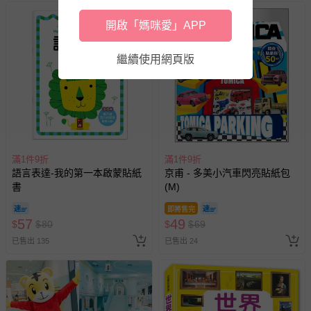
開啟「媽咪愛」APP
繼續使用網頁版
滿1件9折
滿1件9折
語言表達-我的第一本啟蒙貼紙
京甫 - 多美小汽車閃亮貼紙包
書
(M)
即將售完
57
49
$
$
80
$
$
69
已售出 135
已售出 24