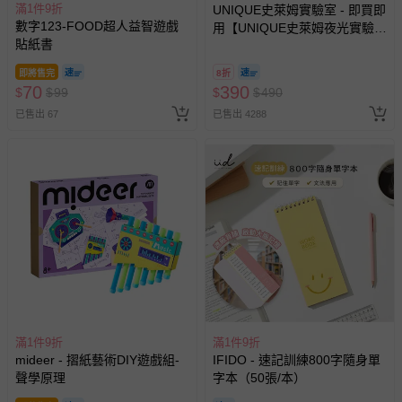
滿1件9折
UNIQUE史萊姆實驗室 - 即買即
預購商品：預購為海外同步代購，遇缺貨即會通知媽咪並協
數字123-FOOD超人益智遊戲
用【UNIQUE史萊姆夜光實驗室
助取消退款事宜。
貼紙書
@ 台北科教館 】2026/6/11-
8/30 (電子票券，於展期現場憑
商品如因「價格、組合」等錯誤原因，導致無法安排出貨，
即將售完
8折
訂單編號兌換，逾期作廢) (大
會主動以簡訊及mail通知訂單取消事宜，並將提供適當補
70
390
$
$
99
$
$
490
人小孩均一價(3歲以上需購票))
償。
已售出 67
已售出 4288
滿1件9折
滿1件9折
mideer - 摺紙藝術DIY遊戲組-
IFIDO - 速記訓練800字隨身單
聲學原理
字本（50張/本）