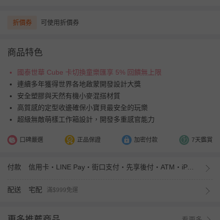
折價券
可使用折價券
商品特色
國泰世華 Cube 卡切換童樂匯享 5% 回饋無上限
連續多年獲得世界各地啟蒙開發設計大獎
安全塑膠與天然有機小麥混搭材質
高質感的定型收邊確保小寶貝最安全的玩樂
超級無敵萌樣工作箱設計，開發多重感官能力
口碑嚴選
正品保證
加密付款
7天鑑賞
付款
信用卡・LINE Pay・街口支付・先享後付・ATM・iPASS MONEY
配送
宅配
滿$999免運
更多推薦商品
看更多