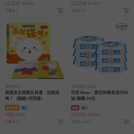
1332
1094
$
$
1680
$
$
1350
已售出 1
已售出 11
滿1件9折
下單再折 $100
寶寶安全啟蒙玩具書：這能碰
貝恩 Baan - 嬰兒保養柔濕巾80
嗎？（翻翻+洞洞書）
抽-箱購-24包
即將售完
破盤
98
1399
$
$
120
$
$
2480
已售出 20
已售出 13612