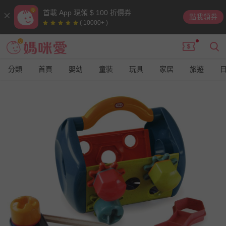
首載 App 現領 $ 100 折價券
點我領券
( 10000+ )
分類
首頁
嬰幼
童裝
玩具
家居
旅遊