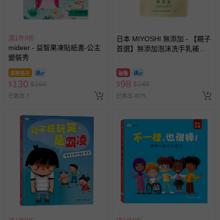
滿1件9折
日本 MIYOSHI 無添加 - 【親子
mideer - 益智果凍貼紙書-公主
首選】無添加泡沫洗手乳補充
變裝秀
包-300ml
即將售完
破盤
130
98
$
$
160
$
$
240
已售出 7
已售出 4575