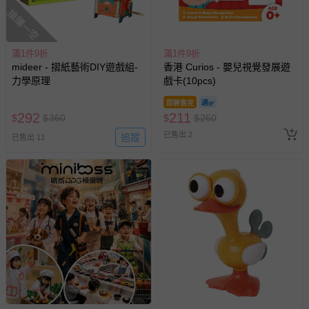
搶購一空
滿1件9折
滿1件9折
mideer - 摺紙藝術DIY遊戲組-
香港 Curios - 嬰兒視覺發展遊
力學原理
戲卡(10pcs)
即將售完
292
211
$
$
360
$
$
260
已售出 2
追蹤
已售出 11