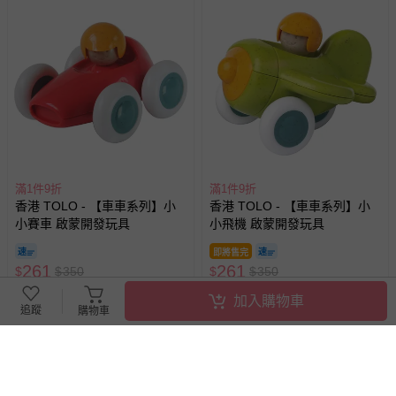
滿1件9折
滿1件9折
香港 TOLO - 【車車系列】小
香港 TOLO - 【車車系列】小
小賽車 啟蒙開發玩具
小飛機 啟蒙開發玩具
即將售完
261
261
$
$
350
$
$
350
已售出 1
已售出 3
加入購物車
追蹤
購物車