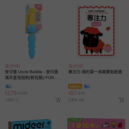
BSMI商品檢驗標識字號：M38383
洗滌/清潔建議：乾淨濕布擦拭即可
退換貨須知
您所購買的商品享有7天的鑑賞期／猶豫期權益，但此期間
並非試用期，您所退回的商品必須是未經使用的全新狀態，
包含完整包裝、配件、說明文件及贈品等。
如需退換貨，請於收到商品7天（含例假日內提出），如為
瑕疵退換貨所產生的運費，將由媽咪愛負責處理，若非瑕疵
滿1件9折
滿1件9折
退貨，您可至『查詢訂單』>『已出貨』中查詢該筆訂單，
安可堡 Uncle Bubble - 安可堡
專注力-我的第一本啟蒙貼紙書
並點選『我要退貨』即可進行申請。若有相關退貨問題，請
滿天星泡泡劍(新包裝)-FUN系
至媽咪愛
LINE@客服ID: @mamilove
我們將依序為您處理
列
與服務，謝謝。
即將售完
179
57
$
$
299
$
$
80
已售出 71
已售出 189
針對滿件折/滿額贈…等活動，如因部份退貨，而該訂單保
留商品未達活動門檻，將以原價計算，活動贈品亦需一併退
回。
部分商品依據消費者保護法的規定，不適用七天鑑賞期/猶