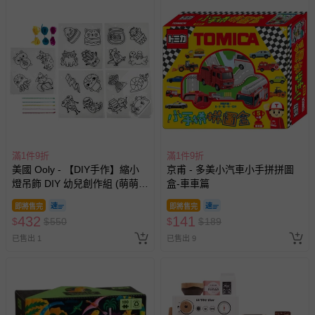
滿1件9折
滿1件9折
美國 Ooly - 【DIY手作】縮小
京甫 - 多美小汽車小手拼拼圖
燈吊飾 DIY 幼兒創作組 (萌萌好
盒-車車篇
朋友)
即將售完
即將售完
432
141
$
$
550
$
$
189
已售出 1
已售出 9