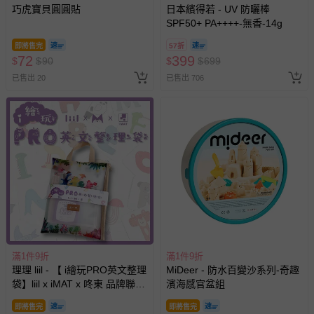
巧虎寶貝圓圓貼
日本繽得若 - UV 防曬棒
SPF50+ PA++++-無香-14g
即將售完
57折
72
399
$
$
90
$
$
699
已售出 20
已售出 706
滿1件9折
滿1件9折
理理 liil - 【 i繪玩PRO英文整理
MiDeer - 防水百變沙系列-奇趣
袋】liil x iMAT x 咚東 品牌聯名
濱海感官盆組
商品 (一組)
即將售完
即將售完