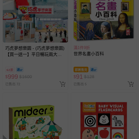
滿1件9折
巧虎夢想樂園 - (巧虎夢想樂園)
世界名畫小百科
【買一送一】平日暢玩兩大一
小套票 (正券為電子票券現場兌
換，贈送券現場領取)-效期至
62折
即將售完
2026/10/16 正券逾期視同現金
999
91
$
$
1600
$
$
128
券使用
已售出 72
已售出 5