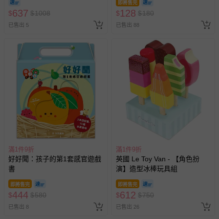
即將售完
637
128
$
$
1008
$
$
180
已售出 5
已售出 88
滿1件9折
滿1件9折
好好聞：孩子的第1套感官遊戲
英國 Le Toy Van - 【角色扮
書
演】造型冰棒玩具組
即將售完
即將售完
444
612
$
$
580
$
$
750
已售出 8
已售出 26