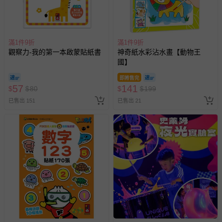
-其他原廠盒裝商品封口處已貼上「不可拆封」，或具警
示字句等說明貼紙、封條者。
國際航空、客運、訂房等服務。
滿1件9折
滿1件9折
觀察力-我的第一本啟蒙貼紙書
神奇紙水彩沾水畫【動物王
相關的退換貨辦理流程，可詳見：
退換貨 & 退款問題
國】
即將售完
其他常見問題：
57
141
$
$
80
$
$
199
運送服務：目前提供的運送僅限台灣本島。如您位於離島地
已售出 151
已售出 21
區，可能會無法配送，或須依據商品需加收離島運費。廠商
亦保留出貨與否的權利。離島、偏遠地區、樓層親送等加價
費用，可能會另需加收。
商品實際的配達日期，可於訂單個人資料內的查詢訂單內，
已出貨通知之訊息為主。
如您收到商品，請依正常流程檢查是否完好，若商品遇瑕疵
情形，您可申請更換新品或退貨，請見：
退貨的辦理流程
。
若您對於會員帳號、商品訂購與資訊、購物流程、付款方
式、折價券與購物金的使用、退貨及商品運送方式等有疑
問，你可詳見：
媽咪愛客服中心
。