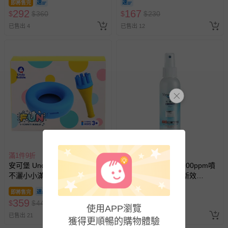
即將售完
292
167
$
$
360
$
$
230
已售出 4
已售出 12
滿1件9折
滿1500元贈好禮
安可堡 Uncle Bubble - 安可堡
病毒崩 VirusBom - 100ppm噴
不灑小小滿天星-FUN系列
劑隨身瓶-公司貨/最新效
期-100ml
即將售完
359
370
$
$
449
$
使用APP瀏覽
已售出 21
已售出 98977
獲得更順暢的購物體驗