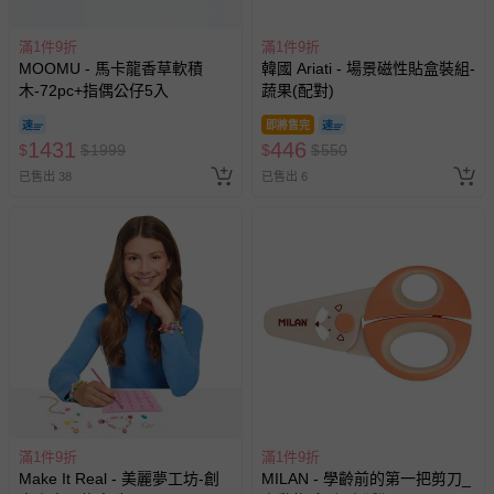
滿1件9折
滿1件9折
MOOMU - 馬卡龍香草軟積
韓國 Ariati - 場景磁性貼盒裝組-
木-72pc+指偶公仔5入
蔬果(配對)
即將售完
1431
446
$
$
1999
$
$
550
已售出 38
已售出 6
滿1件9折
滿1件9折
Make It Real - 美麗夢工坊-創
MILAN - 學齡前的第一把剪刀_