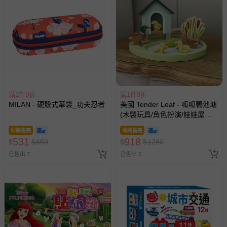
褲、紗布衣等）。
-接觸性孕哺產品（奶嘴、奶瓶、擠乳器、哺乳衣、托腹
帶束縛衣、餐搖椅等）。
-其他原廠盒裝商品封口處已貼上「不可拆封」，或具警
示字句等說明貼紙、封條者。
國際航空、客運、訂房等服務。
滿1件9折
滿1件9折
相關的退換貨辦理流程，可詳見：
退換貨 & 退款問題
MILAN - 硬殼式筆袋_功夫忍者
美國 Tender Leaf - 呱呱鴨池塘
(木製玩具/角色扮演/娃娃屋配
件)
其他常見問題：
即將售完
即將售完
531
運送服務：目前提供的運送僅限台灣本島。如您位於離島地
918
$
$
650
$
$
1280
區，可能會無法配送，或須依據商品需加收離島運費。廠商
已售出 7
已售出 2
亦保留出貨與否的權利。離島、偏遠地區、樓層親送等加價
費用，可能會另需加收。
商品實際的配達日期，可於訂單個人資料內的查詢訂單內，
已出貨通知之訊息為主。
如您收到商品，請依正常流程檢查是否完好，若商品遇瑕疵
情形，您可申請更換新品或退貨，請見：
退貨的辦理流程
。