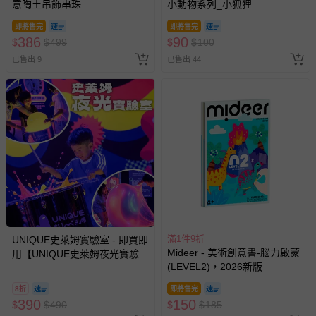
意陶土吊飾串珠
小動物系列_小狐狸
即將售完
即將售完
386
90
$
$
499
$
$
100
已售出 9
已售出 44
滿1件9折
UNIQUE史萊姆實驗室 - 即買即
Mideer - 美術創意書-腦力啟蒙
用【UNIQUE史萊姆夜光實驗室
(LEVEL2)，2026新版
@ 台北科教館 】2026/6/11-
8/30 (電子票券，於展期現場憑
8折
即將售完
訂單編號兌換，逾期作廢) (大
390
150
$
$
490
$
$
185
人小孩均一價(3歲以上需購票))