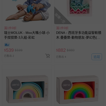
搶購一空
滿1件9折
滿1件9折
瑞士MOLUK - Mox大嘴小球-小
DENA - 西班牙多功能益智軟積
手捏捏樂-3入組-彩虹
木.疊疊樂-動物朋友-夢幻色(有
3色可選)
539
882
$
$
599
$
$
980
已售出 2
追蹤
已售出 4