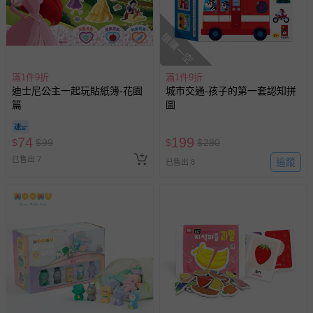
若您對於會員帳號、商品訂購與資訊、購物流程、付款方
式、折價券與購物金的使用、退貨及商品運送方式等有疑
搶購一空
問，你可詳見：
媽咪愛客服中心
。
預購商品：預購為海外同步代購，遇缺貨即會通知媽咪並協
滿1件9折
滿1件9折
助取消退款事宜。
迪士尼公主一起玩貼紙簿-花園
城市交通-孩子的第一套認知拼
篇
圖
商品如因「價格、組合」等錯誤原因，導致無法安排出貨，
會主動以簡訊及mail通知訂單取消事宜，並將提供適當補
償。
74
199
$
$
99
$
$
280
已售出 7
追蹤
已售出 8