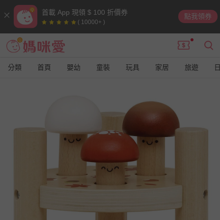
首載 App 現領 $ 100 折價券
點我領券
( 10000+ )
分類
首頁
嬰幼
童裝
玩具
家居
旅遊