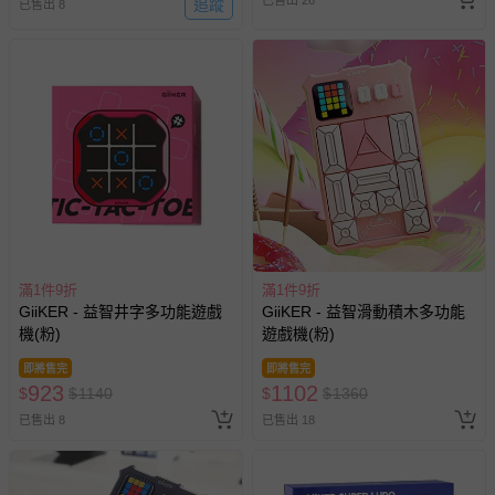
追蹤
已售出 8
滿1件9折
滿1件9折
GiiKER - 益智井字多功能遊戲
GiiKER - 益智滑動積木多功能
機(粉)
遊戲機(粉)
即將售完
即將售完
923
1102
$
$
1140
$
$
1360
已售出 8
已售出 18