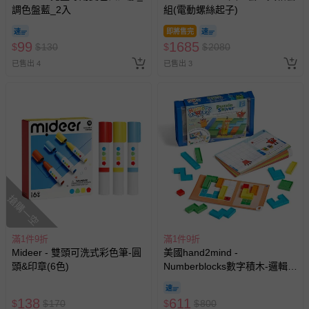
調色盤藍_2入
組(電動螺絲起子)
即將售完
99
1685
$
$
130
$
$
2080
已售出 4
已售出 3
搶購一空
滿1件9折
滿1件9折
Mideer - 雙頭可洗式彩色筆-圓
美國hand2mind -
頭&印章(6色)
Numberblocks數字積木-邏輯拼
塊解密盒
138
611
$
$
170
$
$
800