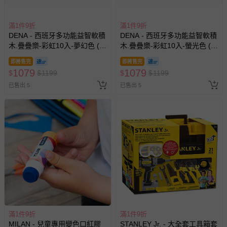
滿1件9折
滿1件9折
DENA - 西班牙多功能益智軟積
DENA - 西班牙多功能益智軟積
木.疊疊樂-彩虹10入-夢幻色 (有
木.疊疊樂-彩虹10入-螢光色 (有
3色可選)
3色可選)
即將售完
即將售完
1079
1079
$
$
1199
$
$
1199
已售出 5
已售出 5
滿1件9折
滿1件9折
MILAN - 兒童專用變色口紅膠_
STANLEY Jr. - 大全套工具箱套