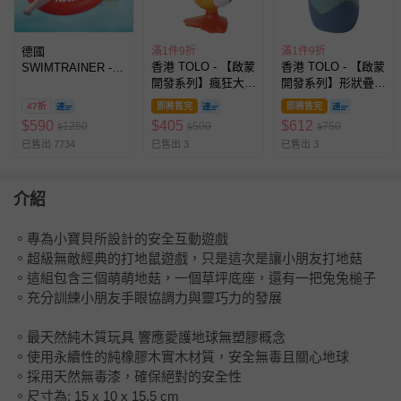
德國
滿1件9折
滿1件9折
香港 TOLO - 【啟蒙
香港 TOLO - 【啟蒙
SWIMTRAINER -
開發系列】瘋狂大眼
開發系列】形狀疊疊
[單品免運]總代理公
鳥 啟蒙開發玩具
蛋 啟蒙開發玩具
司貨 紅色泳圈-適用
47折
即將售完
即將售完
3m-4y [6-18kg]
$
590
$
405
$
612
1250
500
750
$
$
$
已售出 7734
已售出 3
已售出 3
介紹
。專為小寶貝所設計的安全互動遊戲
。超級無敵經典的打地鼠遊戲，只是這次是讓小朋友打地菇
。這組包含三個萌萌地菇，一個草坪底座，還有一把兔兔槌子
。充分訓練小朋友手眼協調力與靈巧力的發展
。最天然純木質玩具 響應愛護地球無塑膠概念
。使用永續性的純橡膠木實木材質，安全無毒且關心地球
。採用天然無毒漆，確保絕對的安全性
。尺寸為: 15 x 10 x 15.5 cm