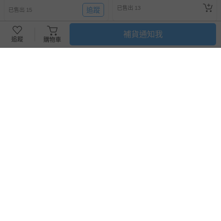
已售出 13
追蹤
已售出 15
補貨通知我
追蹤
購物車
滿1件9折
滿1件9折
韓國 Ariati - 場景磁性貼盒裝組-
Qbi - 益智軌道磁吸玩具-探索系
動物(配對)
列-工程小英雄：軌道練習組
即將售完
即將售完
446
1872
$
$
550
$
$
3000
已售出 8
已售出 16