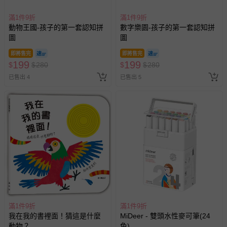
滿1件9折
滿1件9折
動物王國-孩子的第一套認知拼
數字樂園-孩子的第一套認知拼
圖
圖
即將售完
即將售完
199
199
$
$
280
$
$
280
已售出 4
已售出 5
滿1件9折
滿1件9折
我在我的書裡面！猜這是什麼
MiDeer - 雙頭水性麥可筆(24
動物？
色)