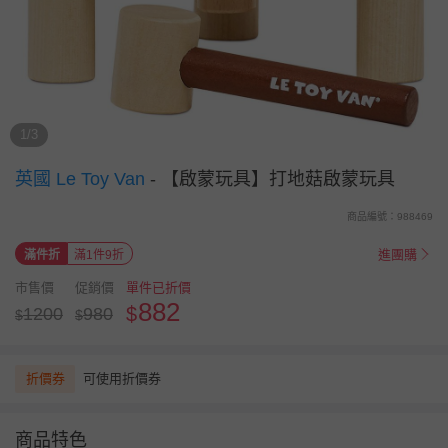
1/3
英國 Le Toy Van
-
【啟蒙玩具】打地菇啟蒙玩具
商品編號：988469
進團購
滿件折
滿1件9折
市售價
促銷價
單件已折價
882
$
1200
980
$
$
折價券
可使用折價券
商品特色