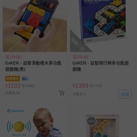
搶購一空
滿1件9折
滿1件9折
GiiKER - 益智滑動積木多功能
GiiKER - 益智飛行棋多功能遊
遊戲機(黑)
戲機
即將售完
1102
1393
$
$
1360
$
$
1720
已售出 34
追蹤
已售出 4