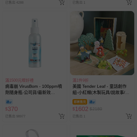
已售出 4288
已售出 1
滿1500元贈好禮
滿1件9折
病毒崩 VirusBom - 100ppm噴
美國 Tender Leaf - 童話創作
劑隨身瓶-公司貨/最新效
組-小紅帽(木製玩具/說故事/教
期-100ml
育益智)
即將售完
370
1602
$
$
$
2180
已售出 98977
已售出 1