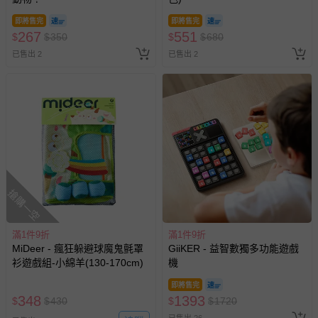
即將售完
即將售完
267
551
$
$
350
$
$
680
已售出 2
已售出 2
搶購一空
滿1件9折
滿1件9折
MiDeer - 瘋狂躲避球魔鬼氈罩
GiiKER - 益智數獨多功能遊戲
衫遊戲組-小綿羊(130-170cm)
機
即將售完
348
1393
$
$
430
$
$
1720
已售出 26