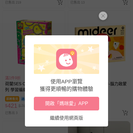
留商品未達活動門檻，將以原價計算，活動贈品亦需一併退
已售出 219
已售出 13
回。
部分商品依據消費者保護法的規定，不適用七天鑑賞期/猶
豫期範圍：
易於腐敗、保存期限較短或解約時即將逾期（例如生鮮
商品、食品等）。
客製化商品（例如客製生日書、姓名貼等）。
報紙、期刊或雜誌（惟書籍如經拆封、使用，則酌收整
新費用）。
經消費者拆封之影音商品或電腦軟體（例如 DVD、CD
滿1件9折
滿1件9折
使用APP瀏覽
等）。
荷蘭SES Creative - DIY手作系
MiDeer - 美術摺紙書-腦力啟蒙
獲得更順暢的購物體驗
列 學習編織與打結-友誼手鍊
(LEVEL1)
非以有形媒介提供之數位內容或一經提供即為完成之線
上服務，經消費者事先同意始提供（例如線上課程、遊
即將售完
即將售完
開啟「媽咪愛」APP
戲或活動點數等）。
421
146
$
$
768
$
$
180
已拆封之以下類型商品：
已售出 3
已售出 81
繼續使用網頁版
-個人衛生用品（例如尿布、貼身衣物、泳裝、襪子、地
墊、寢具類等）。
-新生兒親膚衣物（嬰幼兒包巾與背巾、包屁衣、學習