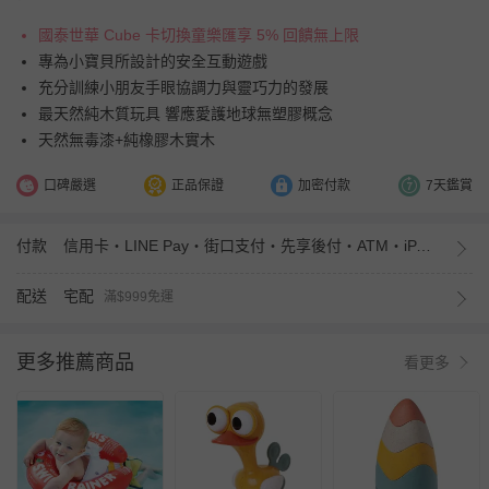
國泰世華 Cube 卡切換童樂匯享 5% 回饋無上限
專為小寶貝所設計的安全互動遊戲
充分訓練小朋友手眼協調力與靈巧力的發展
最天然純木質玩具 響應愛護地球無塑膠概念
天然無毒漆+純橡膠木實木
口碑嚴選
正品保證
加密付款
7天鑑賞
付款
信用卡・LINE Pay・街口支付・先享後付・ATM・iPASS MONEY
配送
宅配
滿$999免運
更多推薦商品
看更多