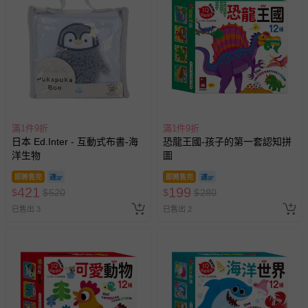
滿1件9折
滿1件9折
日本 Ed.Inter - 互動式布書-海
恐龍王國-孩子的第一套認知拼
洋生物
圖
即將售完
即將售完
421
199
$
$
520
$
$
280
已售出 3
已售出 2