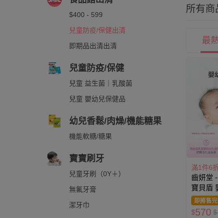
所有商
$400 - 599
兒童防疫/保健出清
最
即期品出清出清
兒童防疫/保健
兒童 益生菌｜乳酸菌
兒童 嬰幼兒保健品
幼兒香鬆/肉燥/機能糖果
機能軟糖/糖果
寶寶刷牙
滿1件6
兒童牙刷（0Y＋）
齒妍堂 -
寶貝盾
無氟牙膏
PLUS(效
即將售完
潔牙巾
29)-15m
570
$
$