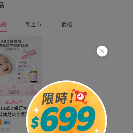
品
熱銷
新上市
價格
折，滿2件5折
 Lab52 齒妍堂 ABD
 嬰幼兒益生菌滴劑
期2026-09-
l
1350