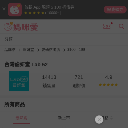
首載 App 現領 $ 100 折價券
點我領券
( 10000+ )
分類
品牌館
齒妍堂
嬰幼館出清
$100 - 199
台灣齒妍堂 Lab 52
14413
721
4.9
銷售量
則評價
所有商品
最熱銷
新上市
價格