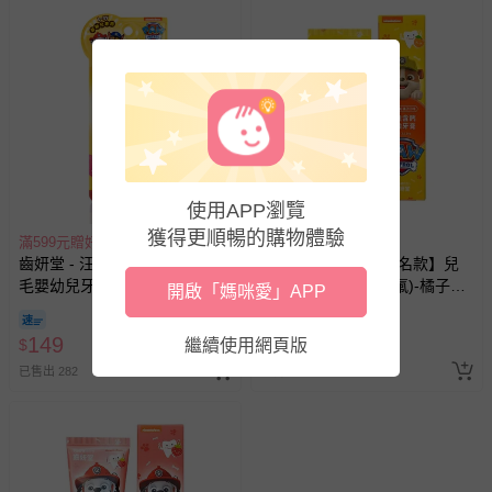
使用APP瀏覽
獲得更順暢的購物體驗
滿599元贈好禮
滿599元贈好禮
齒妍堂 - 汪汪隊立大功 小頭軟
齒妍堂 - 【汪汪隊聯名款】兒
毛嬰幼兒牙刷 (2入組)
童含鈣健齒牙膏 (無氟)-橘子口
開啟「媽咪愛」APP
味-(無氟，可吞食)-60g
即將售完
149
122
$
繼續使用網頁版
$
$
128
已售出 282
已售出 225