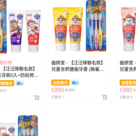
元贈好禮
齒妍堂 - 【汪汪隊聯名款】
齒妍堂 
- 【汪汪隊聯名款】
兒童含鈣健齒牙膏 (無氟，
兒童含鈣
毛牙刷3入+防蛀修護
可吞食)-橘子口味*2+兒童萬
可吞食)
*1+葡萄*1)-含氟
毛牙刷-3入
毛牙刷-
即將售完
即將售完
即將售完
00ppm)
390
390
$
$
405
$
$
447
已售出 7
已售出 8