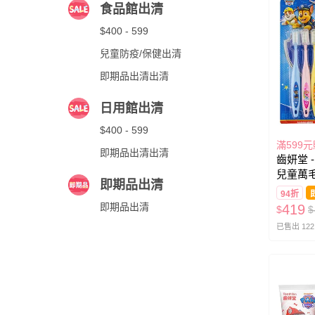
食品館出清
$400 - 599
兒童防疫/保健出清
即期品出清出清
日用館出清
$400 - 599
滿599
即期品出清出清
齒妍堂 
兒童萬
即期品出清
牙膏(草莓
94折
量約為12
即期品出清
419
$
$
已售出 122