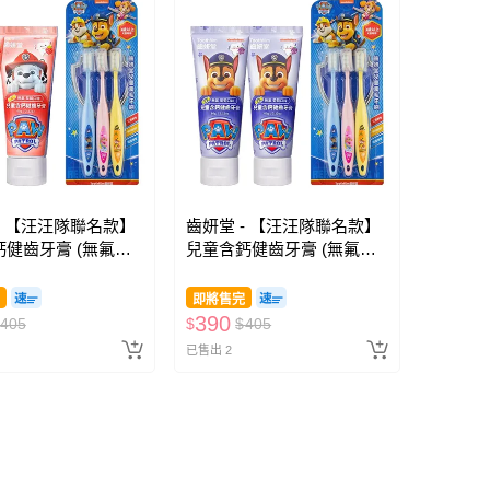
- 【汪汪隊聯名款】
齒妍堂 - 【汪汪隊聯名款】
健齒牙膏 (無氟，
兒童含鈣健齒牙膏 (無氟，
-草莓口味*2+兒童萬
可吞食)-葡萄口味*2+兒童萬
3入
毛牙刷-3入
即將售完
390
405
$
$
405
已售出 2