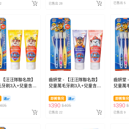
已售出 5
2
已售出 28
- 【汪汪隊聯名款】
齒妍堂 - 【汪汪隊聯名款】
齒妍堂 
毛牙刷3入+兒童含鈣
兒童萬毛牙刷3入+兒童含鈣
兒童萬
(橘子*2)-無氟
健齒牙膏(葡萄*1+草莓*1)-
健齒牙膏(
無氟
無氟
即將售完
即將售完
390
390
405
$
$
405
$
$
已售出 22
已售出 9