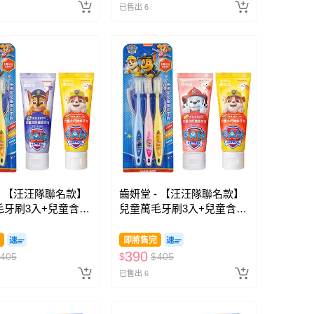
已售出 6
- 【汪汪隊聯名款】
齒妍堂 - 【汪汪隊聯名款】
毛牙刷3入+兒童含鈣
兒童萬毛牙刷3入+兒童含鈣
橘子*1+葡萄*1)-
健齒牙膏(橘子*1+草莓*1)-
無氟
即將售完
390
405
$
$
405
已售出 6