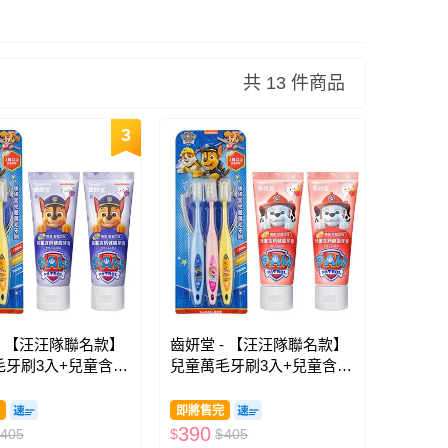
共 13 件商品
3
- 【汪汪隊聯名款】
齒妍堂 - 【汪汪隊聯名款】
毛牙刷3入+兒童含鈣
兒童萬毛牙刷3入+兒童含鈣
(葡萄*2)-無氟
健齒牙膏(草莓*2)-無氟
即將售完
390
405
$
$
405