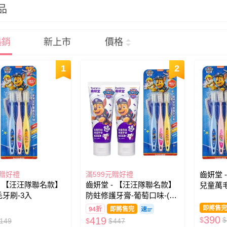
品
熱銷
新上市
價格
1
2
元贈好禮
滿599元贈好禮
齒妍堂 
- 【汪汪隊聯名款】
齒妍堂 - 【汪汪隊聯名款】
兒童萬
牙刷-3入
防蛀修護牙膏-葡萄口味-(含
健齒牙膏
氟，約為1200ppm)*2+兒童
即將售完
94折
即將售完
萬毛牙刷-3入
390
419
$
$
149
$
$
447