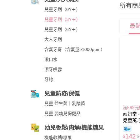
所有商
兒童牙刷（0Y＋）
兒童牙刷（3Y＋）
最
兒童牙刷（6Y＋）
大人牙刷
含氟牙膏（含氟量≥1000ppm）
漱口水
潔牙噴霧
牙線
兒童防疫/保健
兒童 益生菌｜乳酸菌
滿599
兒童 嬰幼兒保健品
齒妍堂 
兒童萬毛
幼兒香鬆/肉燥/機能糖果
142
$
$
機能軟糖/糖果