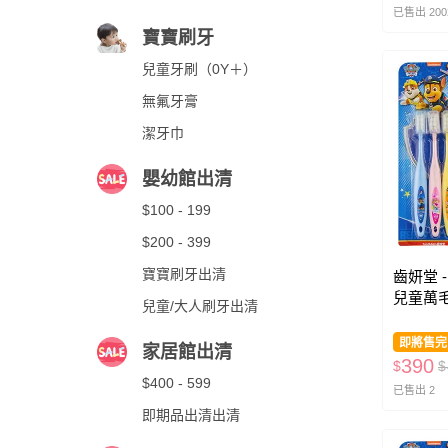
已售出 200
寶寶刷牙
兒童牙刷（0Y＋）
無氟牙膏
潔牙巾
嬰幼館出清
$100 - 199
$200 - 399
寶寶刷牙出清
齒妍堂 
兒童萬
兒童/大人刷牙出清
健齒牙膏
即將售完
家居館出清
390
$
$
$400 - 599
已售出 2
即期品出清出清