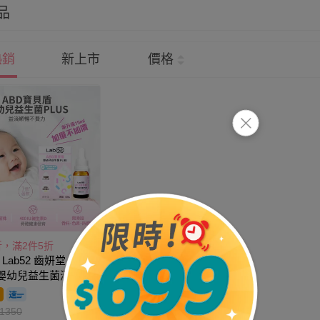
品
熱銷
新上市
價格
折，滿2件5折
 Lab52 齒妍堂 ABD
 嬰幼兒益生菌滴劑
期2026-09-
l
1350