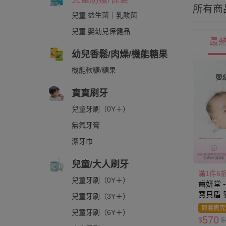
所有商
兒童 益生菌｜乳酸菌
兒童 嬰幼兒保健品
最
幼兒香鬆/肉燥/機能糖果
機能軟糖/糖果
寶寶刷牙
兒童牙刷（0Y＋）
無氟牙膏
潔牙巾
兒童/大人刷牙
滿1件6
兒童牙刷（0Y＋）
齒妍堂 -
寶貝盾
兒童牙刷（3Y＋）
PLUS(效
即將售完
兒童牙刷（6Y＋）
29)-15m
570
$
$