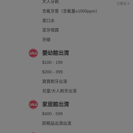
大人牙刷
已售出 4
含氟牙膏（含氟量≥1000ppm）
漱口水
潔牙噴霧
牙線
嬰幼館出清
$100 - 199
$200 - 399
寶寶刷牙出清
兒童/大人刷牙出清
家居館出清
$400 - 599
即期品出清出清