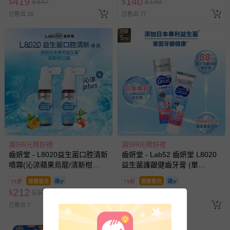
419
140
$
$
447
$
$
149
已售出 28
已售出 77
回饋
5
%
滿599元贈好禮
滿599元贈好禮
齒妍堂 - L8020益生菌口腔清新
齒妍堂 - Lab52 齒妍堂 L8020
噴霧(沁涼蘋果烏龍/清新柑
益生菌護齦健齒牙膏 (單
橘)-20mL
入)-110g
71折
即將售完
79折
即將售完
212
220
$
$
300
$
$
280
已售出 7
已售出 10