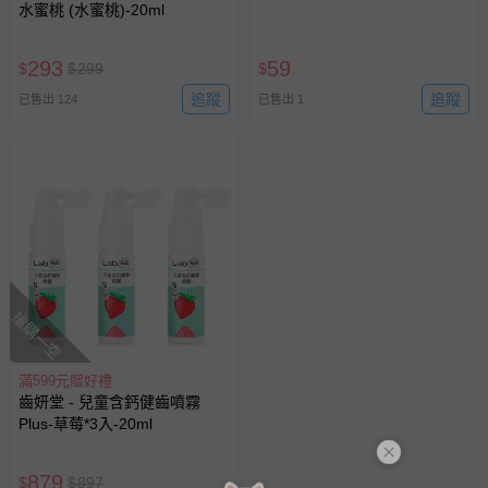
水蜜桃 (水蜜桃)-20ml
293
59
$
$
299
$
追蹤
追蹤
已售出 124
已售出 1
搶購一空
滿599元贈好禮
齒妍堂 - 兒童含鈣健齒噴霧
Plus-草莓*3入-20ml
879
$
$
897