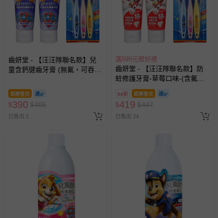
滿599元贈好禮
齒妍堂 - 【汪汪隊聯名款】兒
齒妍堂 - 【汪汪隊聯名款】防
童含鈣健齒牙膏 (無氟，可吞
蛀修護牙膏-草莓口味-(含氟，
食)-葡萄口味*2+兒童萬毛牙
約為1200ppm)*2+兒童萬毛牙
刷-3入
即將售完
94折
即將售完
刷-3入
390
419
$
$
405
$
$
447
已售出 2
已售出 24