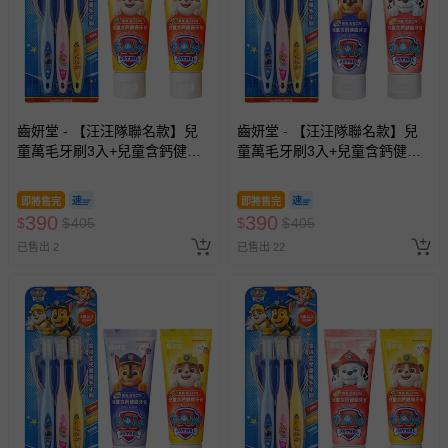
齒妍堂 - 【汪汪隊聯名款】兒
齒妍堂 - 【汪汪隊聯名款】兒
童萬毛牙刷3入+兒童含鈣健齒
童萬毛牙刷3入+兒童含鈣健齒
牙膏(橘子*2)-無氟
牙膏(葡萄*1+草莓*1)-無氟
即將售完
即將售完
390
390
$
$
405
$
$
405
已售出 2
已售出 22