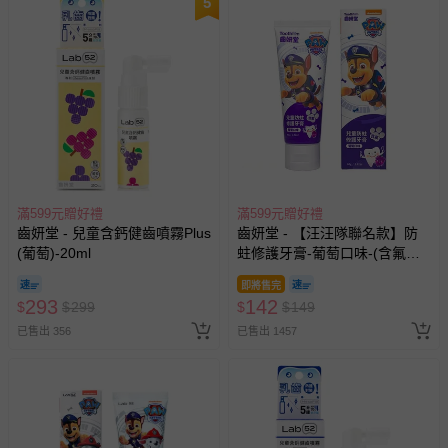
5
滿599元贈好禮
滿599元贈好禮
齒妍堂 - 兒童含鈣健齒噴霧Plus
齒妍堂 - 【汪汪隊聯名款】防
(葡萄)-20ml
蛀修護牙膏-葡萄口味-(含氟，
約為1200ppm)-80g
即將售完
293
142
$
$
299
$
$
149
已售出 356
已售出 1457