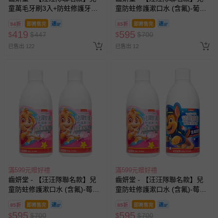
童萬毛牙刷3入+防蛀修護牙膏
童防蛀修護漱口水 (含氟)-葡萄
(草莓*1+葡萄*1)-含氟量約為
*2
94折
即將售完
85折
即將售完
1200ppm)
419
595
$
$
447
$
$
700
已售出 122
已售出 12
滿599元贈好禮
滿599元贈好禮
齒妍堂 - 【汪汪隊聯名款】兒
齒妍堂 - 【汪汪隊聯名款】兒
童防蛀修護漱口水 (含氟)-莓果
童防蛀修護漱口水 (含氟)-莓果
*2
*1+葡萄*1
85折
即將售完
85折
即將售完
595
595
$
$
700
$
$
700