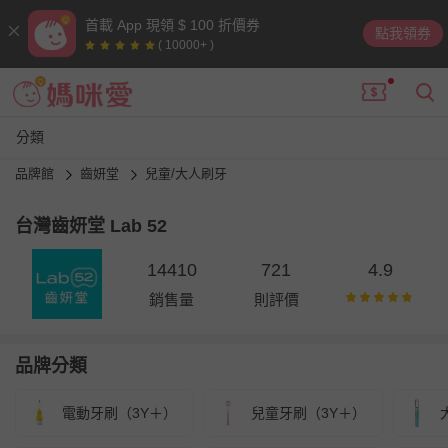
首載 App 現領 $ 100 折價券
點我領券
( 10000+ )
分類
品牌館
齒妍堂
兒童/大人刷牙
台灣齒妍堂 Lab 52
14410
721
4.9
銷售量
則評價
品牌分類
電動牙刷（3Y＋）
兒童牙刷（3Y＋）