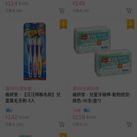
114
149
$
$
120
$
已售出 688
已售出 282
3
4
滿599元贈好禮
滿599元贈好禮
齒妍堂 - 【汪汪隊聯名款】兒
齒妍堂 - 兒童牙線棒-動物造型-
童萬毛牙刷-3入
綠色-36支/盒*2
91折
142
218
$
$
149
$
$
240
已售出 2002
已售出 19