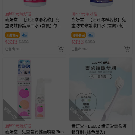
滿599元贈好禮
滿599元贈好禮
齒妍堂 - 【汪汪隊聯名款】兒
齒妍堂 - 【汪汪隊聯名款】兒
童防蛀修護漱口水 (含氟)-莓
童防蛀修護漱口水 (含氟)-葡
果-300g
萄-300g
即將售完
即將售完
333
333
$
$
350
$
$
350
已售出 316
已售出 367
搶購一空
搶購一空
滿599元贈好禮
齒妍堂 - Lab52 齒妍堂雲朵護
齒妍堂 - 兒童含鈣健齒噴霧Plus
銀牙刷 (綠色單入)