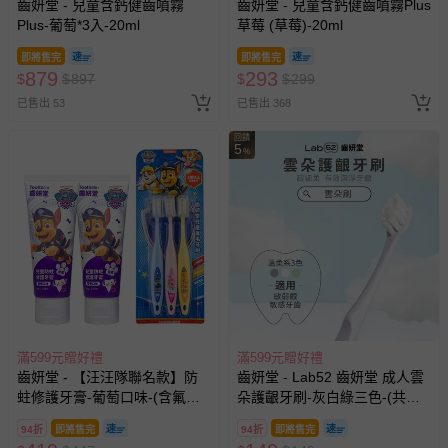
齒妍堂 - 兒童含鈣健齒噴霧
齒妍堂 - 兒童含鈣健齒噴霧Plus
Plus-葡萄*3入-20ml
草莓 (草莓)-20ml
即將售完
即將售完
879
293
$
$
897
$
$
299
已售出 53
已售出 368
回饋
5
%
滿599元贈好禮
滿599元贈好禮
齒妍堂 - 【汪汪隊聯名款】防
齒妍堂 - Lab52 齒妍堂 成人雲
蛀修護牙膏-葡萄口味-(含氟，
朵護齦牙刷-灰白綠三色-(共三
約為1200ppm)*2+兒童萬毛牙
入組)
94折
即將售完
94折
即將售完
刷-3入