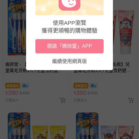
使用APP瀏覽
獲得更順暢的購物體驗
開啟「媽咪愛」APP
繼續使用網頁版
齒妍堂 - 【汪汪隊聯名款】兒
齒妍堂 - 【汪汪隊聯名款】兒
童萬毛牙刷3入+兒童含鈣健齒
童萬毛牙刷3入+兒童含鈣健齒
牙膏(葡萄*2)-無氟
牙膏(草莓*2)-無氟
即將售完
即將售完
390
390
$
$
405
$
$
405
已售出 5
已售出 6