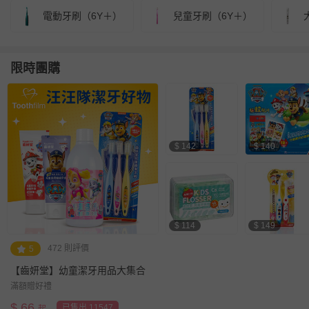
電動牙刷（6Y＋）
兒童牙刷（6Y＋）
限時團購
$ 142
$ 140
$ 114
$ 149
472 則評價
5
【齒妍堂】幼童潔牙用品大集合
滿額贈好禮
$
66
已售出 11547