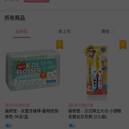
起
所有商品
最熱銷
新上市
價格
1
2
滿599元贈好禮
滿599元贈好禮
齒妍堂 - 兒童牙線棒-動物造型-
齒妍堂 - 汪汪隊立大功 小頭軟
綠色-36支/盒
毛嬰幼兒牙刷 (2入組)