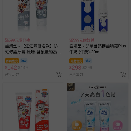
滿599元贈好禮
滿599元贈好禮
齒妍堂 - 【汪汪隊聯名款】防
齒妍堂 - 兒童含鈣健齒噴霧Plus
蛀修護牙膏-原味-含氟量約為
牛奶 (牛奶)-20ml
1200ppm-80g
即將售完
即將售完
142
293
$
$
149
$
$
299
已售出 97
已售出 73
回饋
5
%