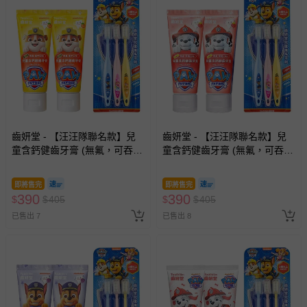
齒妍堂 - 【汪汪隊聯名款】兒
齒妍堂 - 【汪汪隊聯名款】兒
童含鈣健齒牙膏 (無氟，可吞
童含鈣健齒牙膏 (無氟，可吞
食)-橘子口味*2+兒童萬毛牙
食)-草莓口味*2+兒童萬毛牙
刷-3入
刷-3入
即將售完
即將售完
390
390
$
$
405
$
$
405
已售出 7
已售出 8