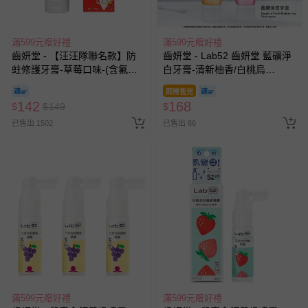
滿599元贈好禮
滿599元贈好禮
齒妍堂 - 【汪汪隊聯名款】防
齒妍堂 - Lab52 齒妍堂 藍礦淨
蛀修護牙膏-草莓口味-(含氟，
白牙膏-清新柚香/白桃烏
約為1200ppm)-80g
龍-110g
即將售完
142
168
$
$
149
$
已售出 1502
已售出 66
滿599元贈好禮
滿599元贈好禮