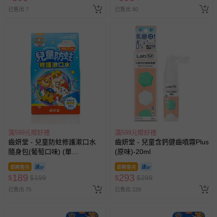
已售出 7
已售出 80
滿599元贈好禮
滿599元贈好禮
齒妍堂 - 兒童防蛀修護漱口水
齒妍堂 - 兒童含鈣健齒噴霧Plus
隨身包(葡萄口味) (單
(原味)-20ml
盒)-10ml*15入
即將售完
即將售完
189
293
$
$
199
$
$
299
已售出 75
已售出 228