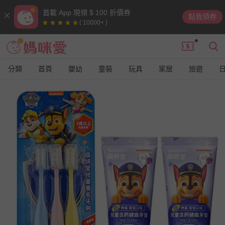
首載 App 現領 $ 100 折價券
點我領券
( 10000+ )
分類
首頁
嬰幼
童裝
玩具
家居
旅遊