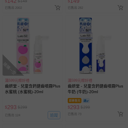
142
149
$
$
149
$
已售出 2002
已售出 282
如需退換貨，請於收到商品7天（含例假日內提出），如為
瑕疵退換貨所產生的運費，將由媽咪愛負責處理，若非瑕疵
退貨，您可至『查詢訂單』>『已出貨』中查詢該筆訂單，
並點選『我要退貨』即可進行申請。若有相關退貨問題，請
至媽咪愛
LINE@客服ID: @mamilove
我們將依序為您處理
與服務，謝謝。
針對滿件折/滿額贈…等活動，如因部份退貨，而該訂單保
留商品未達活動門檻，將以原價計算，活動贈品亦需一併退
搶購一空
回。
滿599元贈好禮
滿599元贈好禮
部分商品依據消費者保護法的規定，不適用七天鑑賞期/猶
齒妍堂 - 兒童含鈣健齒噴霧Plus
齒妍堂 - 兒童含鈣健齒噴霧Plus
豫期範圍：
水蜜桃 (水蜜桃)-20ml
牛奶 (牛奶)-20ml
易於腐敗、保存期限較短或解約時即將逾期（例如生鮮
商品、食品等）。
即將售完
293
293
$
$
299
$
$
299
客製化商品（例如客製生日書、姓名貼等）。
已售出 73
追蹤
已售出 124
報紙、期刊或雜誌（惟書籍如經拆封、使用，則酌收整
新費用）。