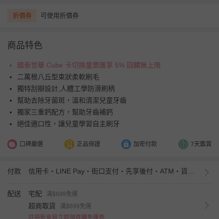
折價券
可使用折價券
商品特色
國泰世華 Cube 卡切換童樂匯享 5% 回饋無上限
二萬根八丘型束狀柔軟刷毛
獨特刮瓣設計,人體工學防滑刷柄
幫助去除牙菌斑，溫和清潔兒童牙齒
獨家三重鈣配方，幫助牙齒補鈣
絕佳適口性，讓兒童學習自主刷牙
口碑嚴選
正品保證
加密付款
7天鑑賞
付款
信用卡・LINE Pay・街口支付・先享後付・ATM・貨到付款・iPASS MONEY
配送
宅配
滿$699免運
超商取貨
滿$699免運
註冊新會員立即領首購免運券