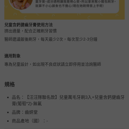
兒童含鈣健齒牙膏使用方法
擠出適量，配合正確刷牙習慣
醫師建議飯後刷牙，每天最少
2
次，每次至少
2-3
分鐘
適用對象
專為兒童設計，如出現不良症狀請立即停用並洽詢醫師
規格
品名：【汪汪隊聯名款】兒童萬毛牙刷3入+兒童含鈣健齒牙
膏(葡萄*2)-無氟
品牌：齒妍堂
商品產地（國）：-