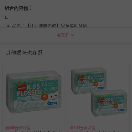
組合內容物：
1.
品名：【汪汪隊聯名款】兒童萬毛牙刷
品牌：齒妍堂
看更多
商品產地（國）：中國(台灣監製)
適用年齡：3歲以上兒童專用
其他媽咪也在逛
建議每3個月更換新牙刷
請在成人/家長監護下使用，以確保安全
2.
品名：【汪汪隊聯名款】兒童含鈣健齒牙膏
品牌：齒妍堂
商品產地（國）：台灣
商品重（容）量：60g
滿599元贈好禮
滿599元贈好禮
適用年齡：專為兒童設計，如出現不良症狀請立即停用並洽