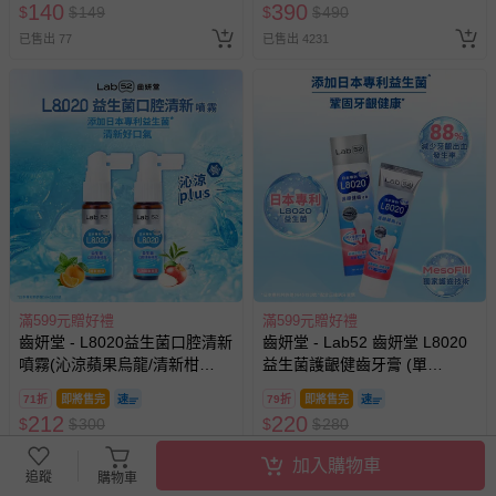
140
390
$
$
149
$
$
490
人小孩均一價(3歲以上需購票))
已售出 77
已售出 4231
滿599元贈好禮
滿599元贈好禮
齒妍堂 - L8020益生菌口腔清新
齒妍堂 - Lab52 齒妍堂 L8020
噴霧(沁涼蘋果烏龍/清新柑
益生菌護齦健齒牙膏 (單
橘)-20mL
入)-110g
71折
即將售完
79折
即將售完
212
220
$
$
300
$
$
280
已售出 7
已售出 10
加入購物車
追蹤
購物車