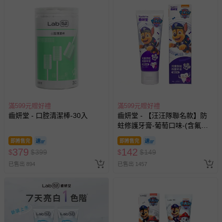
經消費者拆封之影音商品或電腦軟體（例如 DVD、CD
等）。
非以有形媒介提供之數位內容或一經提供即為完成之線
上服務，經消費者事先同意始提供（例如線上課程、遊
戲或活動點數等）。
已拆封之以下類型商品：
-個人衛生用品（例如尿布、貼身衣物、泳裝、襪子、地
墊、寢具類等）。
-新生兒親膚衣物（嬰幼兒包巾與背巾、包屁衣、學習
滿599元贈好禮
滿599元贈好禮
褲、紗布衣等）。
齒妍堂 - 口腔清潔棒-30入
齒妍堂 - 【汪汪隊聯名款】防
-接觸性孕哺產品（奶嘴、奶瓶、擠乳器、哺乳衣、托腹
蛀修護牙膏-葡萄口味-(含氟，
約為1200ppm)-80g
帶束縛衣、餐搖椅等）。
即將售完
即將售完
-其他原廠盒裝商品封口處已貼上「不可拆封」，或具警
379
142
$
$
399
$
$
149
示字句等說明貼紙、封條者。
已售出 894
已售出 1457
國際航空、客運、訂房等服務。
相關的退換貨辦理流程，可詳見：
退換貨 & 退款問題