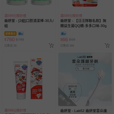
滿599元贈好禮
滿599元贈好禮
齒妍堂 - [2組]口腔清潔棒-30入/
齒妍堂 - 【汪汪隊聯名款】無
組
糖益生菌QQ糖-多多口味-30g
即將售完
760
66
$
$
798
$
$
69
已售出 26
已售出 366
搶購一空
滿599元贈好禮
齒妍堂 - Lab52 齒妍堂雲朵護