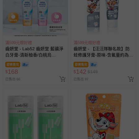
其他常見問題：
運送服務：目前提供的運送僅限台灣本島。如您位於離島地
區，可能會無法配送，或須依據商品需加收離島運費。廠商
亦保留出貨與否的權利。離島、偏遠地區、樓層親送等加價
費用，可能會另需加收。
商品實際的配達日期，可於訂單個人資料內的查詢訂單內，
滿599元贈好禮
滿599元贈好禮
齒妍堂 - Lab52 齒妍堂 藍礦淨
已出貨通知之訊息為主。
齒妍堂 - 【汪汪隊聯名款】防
白牙膏-清新柚香/白桃烏
蛀修護牙膏-原味-含氟量約為
如您收到商品，請依正常流程檢查是否完好，若商品遇瑕疵
龍-110g
1200ppm-80g
情形，您可申請更換新品或退貨，請見：
退貨的辦理流程
。
即將售完
即將售完
168
142
$
$
$
149
若您對於會員帳號、商品訂購與資訊、購物流程、付款方
已售出 66
已售出 97
式、折價券與購物金的使用、退貨及商品運送方式等有疑
問，你可詳見：
媽咪愛客服中心
。
預購商品：預購為海外同步代購，遇缺貨即會通知媽咪並協
助取消退款事宜。
商品如因「價格、組合」等錯誤原因，導致無法安排出貨，
會主動以簡訊及mail通知訂單取消事宜，並將提供適當補
償。