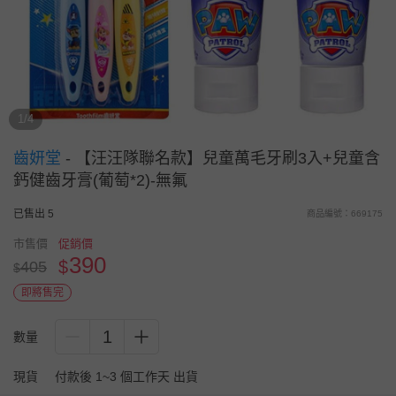
1/4
齒妍堂
-
【汪汪隊聯名款】兒童萬毛牙刷3入+兒童含
鈣健齒牙膏(葡萄*2)-無氟
已售出 5
商品編號：669175
市售價
促銷價
390
$
405
$
即將售完
1
數量
現貨
付款後 1~3 個工作天 出貨