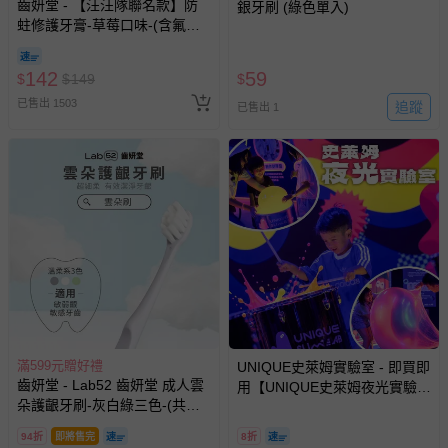
齒妍堂 - 【汪汪隊聯名款】防
銀牙刷 (綠色單入)
蛀修護牙膏-草莓口味-(含氟，
約為1200ppm)-80g
142
59
$
$
149
$
已售出 1503
追蹤
已售出 1
滿599元贈好禮
UNIQUE史萊姆實驗室 - 即買即
齒妍堂 - Lab52 齒妍堂 成人雲
用【UNIQUE史萊姆夜光實驗室
朵護齦牙刷-灰白綠三色-(共三
@ 台北科教館 】2026/6/11-
入組)
8/30 (電子票券，於展期現場憑
94折
即將售完
8折
訂單編號兌換，逾期作廢) (大