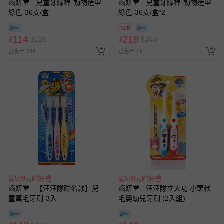
齒妍堂 - 兒童牙線棒-動物造型-
齒妍堂 - 兒童牙線棒-動物造型-
詢醫師
綠色-36支/盒
綠色-36支/盒*2
注意事項：請搭配正確刷牙習慣
91折
使用方式：擠出適量，醫師建議飯後刷牙，每天最少2次，
114
218
$
$
120
$
$
240
每次至少2-3分鐘
已售出 688
已售出 19
成分：甘油
,
水
, 二氧化矽
,
木糖醇
, 碳酸鈣
,
磷酸氫鈣
,
乳酸
鈣
適用對象：專為兒童設計
產地：台灣
內容量：60公克/2.12oz
保存期限：3年
請搭配正確刷牙習慣
退換貨須知
滿599元贈好禮
滿599元贈好禮
齒妍堂 - 【汪汪隊聯名款】兒
齒妍堂 - 汪汪隊立大功 小頭軟
您所購買的商品享有7天的鑑賞期／猶豫期權益，但此期間
童萬毛牙刷-3入
毛嬰幼兒牙刷 (2入組)
並非試用期，您所退回的商品必須是未經使用的全新狀態，
包含完整包裝、配件、說明文件及贈品等。