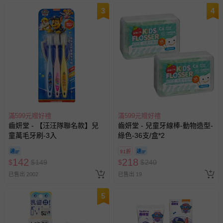
3
4
滿599元贈好禮
滿599元贈好禮
齒妍堂 - 【汪汪隊聯名款】兒
齒妍堂 - 兒童牙線棒-動物造型-
童萬毛牙刷-3入
綠色-36支/盒*2
91折
142
218
$
$
149
$
$
240
已售出 2002
已售出 19
5