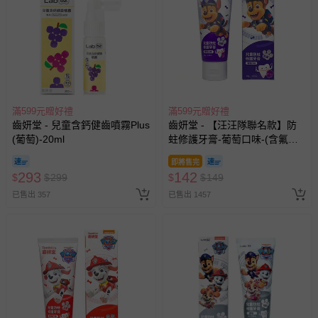
滿599元贈好禮
滿599元贈好禮
齒妍堂 - 兒童含鈣健齒噴霧Plus
齒妍堂 - 【汪汪隊聯名款】防
(葡萄)-20ml
蛀修護牙膏-葡萄口味-(含氟，
約為1200ppm)-80g
即將售完
293
142
$
$
299
$
$
149
已售出 357
已售出 1457