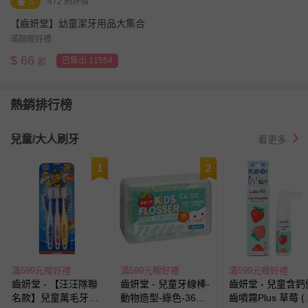
472 則評價
5
【齒妍堂】幼童潔牙用品大集合
滿額贈好禮
$
66
已售出 11554
起
熱銷排行榜
兒童/大人刷牙
看更多
1
2
滿599元贈好禮
滿599元贈好禮
滿599元贈好禮
齒妍堂 - 【汪汪隊聯
齒妍堂 - 兒童牙線棒-
齒妍堂 - 兒童含鈣
名款】兒童萬毛牙
動物造型-綠色-36支/
齒噴霧Plus 草莓 (