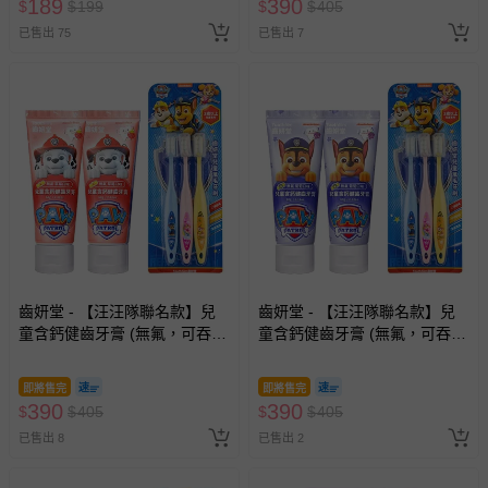
189
390
$
$
199
$
$
405
已售出 75
已售出 7
齒妍堂 - 【汪汪隊聯名款】兒
齒妍堂 - 【汪汪隊聯名款】兒
童含鈣健齒牙膏 (無氟，可吞
童含鈣健齒牙膏 (無氟，可吞
食)-草莓口味*2+兒童萬毛牙
食)-葡萄口味*2+兒童萬毛牙
刷-3入
刷-3入
即將售完
即將售完
390
390
$
$
405
$
$
405
已售出 8
已售出 2