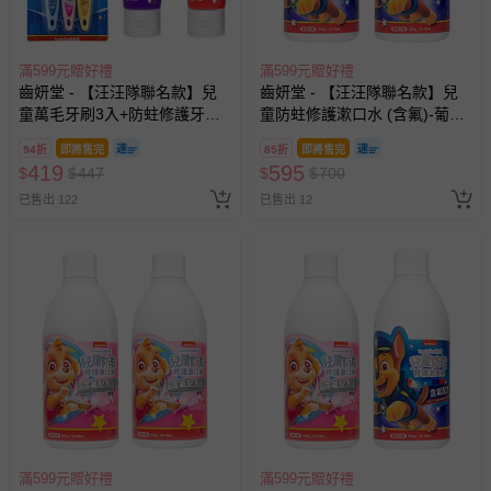
滿599元贈好禮
滿599元贈好禮
齒妍堂 - 【汪汪隊聯名款】兒
齒妍堂 - 【汪汪隊聯名款】兒
童萬毛牙刷3入+防蛀修護牙膏
童防蛀修護漱口水 (含氟)-葡萄
(草莓*1+葡萄*1)-含氟量約為
*2
94折
即將售完
85折
即將售完
1200ppm)
419
595
$
$
447
$
$
700
已售出 122
已售出 12
滿599元贈好禮
滿599元贈好禮