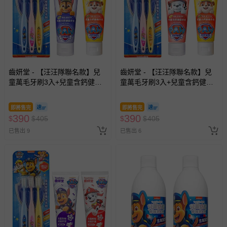
齒妍堂 - 【汪汪隊聯名款】兒
齒妍堂 - 【汪汪隊聯名款】兒
童萬毛牙刷3入+兒童含鈣健齒
童萬毛牙刷3入+兒童含鈣健齒
牙膏(橘子*1+葡萄*1)-無氟
牙膏(橘子*1+草莓*1)-無氟
即將售完
即將售完
390
390
$
$
405
$
$
405
已售出 9
已售出 6