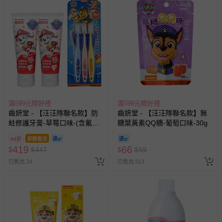
滿599元贈好禮
滿599元贈好禮
齒妍堂 - 【汪汪隊聯名款】防
齒妍堂 - 【汪汪隊聯名款】無
蛀修護牙膏-草莓口味-(含氟，
糖葉黃素QQ糖-葡萄口味-30g
約為1200ppm)*2+兒童萬毛牙
94折
即將售完
刷-3入
419
66
$
$
447
$
$
69
已售出 24
已售出 513