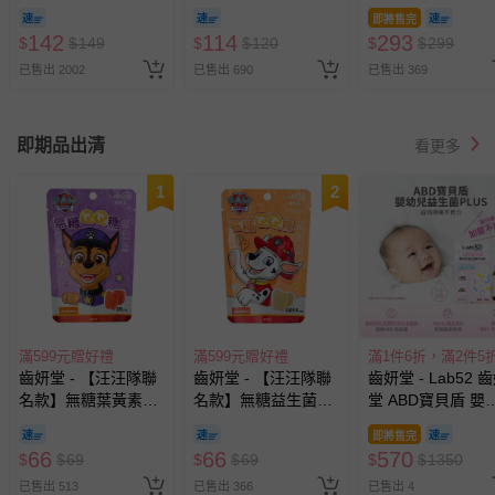
刷-3入
盒
莓)-20ml
即將售完
142
114
293
$
$
149
$
$
120
$
$
299
已售出 2002
已售出 690
已售出 369
即期品出清
看更多
1
2
滿599元贈好禮
滿599元贈好禮
滿1件6折，滿2件5
齒妍堂 - 【汪汪隊聯
齒妍堂 - 【汪汪隊聯
齒妍堂 - Lab52 
名款】無糖葉黃素
名款】無糖益生菌
堂 ABD寶貝盾 嬰
QQ糖-葡萄口味-30g
QQ糖-多多口味-30g
兒益生菌滴劑
即將售完
PLUS(效期2026-0
66
66
570
$
$
69
$
$
69
$
$
1350
29)-15ml
已售出 513
已售出 366
已售出 4