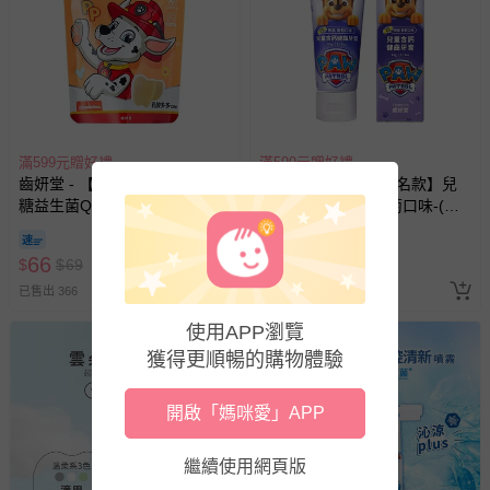
滿599元贈好禮
滿599元贈好禮
齒妍堂 - 【汪汪隊聯名款】無
齒妍堂 - 【汪汪隊聯名款】兒
糖益生菌QQ糖-多多口味-30g
童含鈣健齒牙膏-葡萄口味-(無
氟，可吞食)-60g
即將售完
66
122
$
$
69
$
$
128
已售出 366
已售出 290
使用APP瀏覽
獲得更順暢的購物體驗
開啟「媽咪愛」APP
繼續使用網頁版