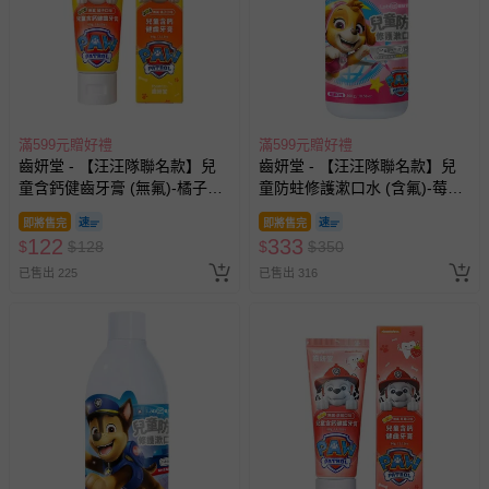
滿599元贈好禮
滿599元贈好禮
齒妍堂 - 【汪汪隊聯名款】兒
齒妍堂 - 【汪汪隊聯名款】兒
童含鈣健齒牙膏 (無氟)-橘子口
童防蛀修護漱口水 (含氟)-莓
味-(無氟，可吞食)-60g
果-300g
即將售完
即將售完
122
333
$
$
128
$
$
350
已售出 225
已售出 316