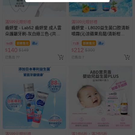
滿599元贈好禮
滿599元贈好禮
齒妍堂 - Lab52 齒妍堂 成人雲
齒妍堂 - L8020益生菌口腔清新
朵護齦牙刷-灰白綠三色-(共三
噴霧(沁涼蘋果烏龍/清新柑
入組)
橘)-20mL
94折
即將售完
71折
即將售完
140
212
$
$
149
$
$
300
已售出 77
已售出 7
滿599元贈好禮
滿1件6折，滿2件5折