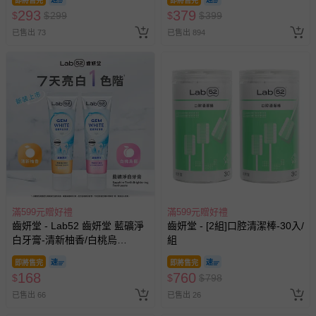
即將售完
即將售完
293
379
$
$
299
$
$
399
已售出 73
已售出 894
滿599元贈好禮
滿599元贈好禮
齒妍堂 - Lab52 齒妍堂 藍礦淨
齒妍堂 - [2組]口腔清潔棒-30入/
白牙膏-清新柚香/白桃烏
組
龍-110g
即將售完
即將售完
168
760
$
$
$
798
已售出 66
已售出 26