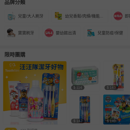
品牌分類
兒童/大人刷牙
幼兒香鬆/肉燥/機能...
即
寶寶刷牙
嬰幼館出清
兒童防疫/保健
限時團購
$ 114
$ 149
$ 142
$ 140