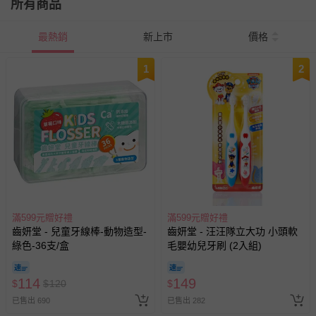
所有商品
最熱銷
新上市
價格
1
2
滿599元贈好禮
滿599元贈好禮
齒妍堂 - 兒童牙線棒-動物造型-
齒妍堂 - 汪汪隊立大功 小頭軟
綠色-36支/盒
毛嬰幼兒牙刷 (2入組)
114
149
$
$
120
$
已售出 690
已售出 282