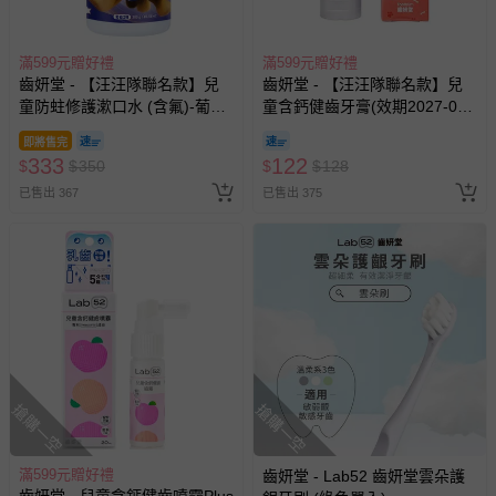
滿599元贈好禮
滿599元贈好禮
齒妍堂 - 【汪汪隊聯名款】兒
齒妍堂 - 【汪汪隊聯名款】兒
童防蛀修護漱口水 (含氟)-葡
童含鈣健齒牙膏(效期2027-06)-
萄-300g
草莓口味-(無氟，可吞食)-60g
即將售完
333
122
$
$
350
$
$
128
已售出 367
已售出 375
搶購一空
搶購一空
滿599元贈好禮
齒妍堂 - Lab52 齒妍堂雲朵護