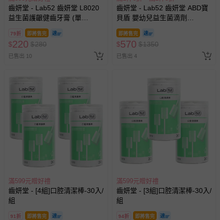
齒妍堂 - Lab52 齒妍堂 L8020
齒妍堂 - Lab52 齒妍堂 ABD寶
益生菌護齦健齒牙膏 (單
貝盾 嬰幼兒益生菌滴劑
入)-110g
PLUS(效期2026-09-29)-15ml
79折
即將售完
即將售完
220
570
$
$
280
$
$
1350
已售出 10
已售出 4
滿599元贈好禮
滿599元贈好禮
齒妍堂 - [4組]口腔清潔棒-30入/
齒妍堂 - [3組]口腔清潔棒-30入/
組
組
91折
即將售完
94折
即將售完