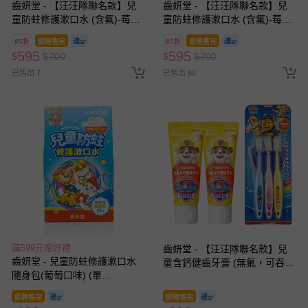
齒妍堂 - 【汪汪隊聯名款】兒
齒妍堂 - 【汪汪隊聯名款】兒
童防蛀修護漱口水 (含氟)-莓果
童防蛀修護漱口水 (含氟)-莓果
*2
*1+葡萄*1
85折
即將售完
85折
即將售完
595
595
$
$
700
$
$
700
已售出 7
已售出 80
滿599元贈好禮
齒妍堂 - 【汪汪隊聯名款】兒
齒妍堂 - 兒童防蛀修護漱口水
童含鈣健齒牙膏 (無氟，可吞
隨身包(葡萄口味) (單
食)-橘子口味*2+兒童萬毛牙
盒)-10ml*15入
刷-3入
即將售完
即將售完