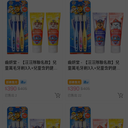
齒妍堂 - 【汪汪隊聯名款】兒
齒妍堂 - 【汪汪隊聯名款】兒
童萬毛牙刷3入+兒童含鈣健齒
童萬毛牙刷3入+兒童含鈣健齒
牙膏(橘子*2)-無氟
牙膏(葡萄*1+草莓*1)-無氟
即將售完
即將售完
390
390
$
$
405
$
$
405
已售出 2
已售出 22