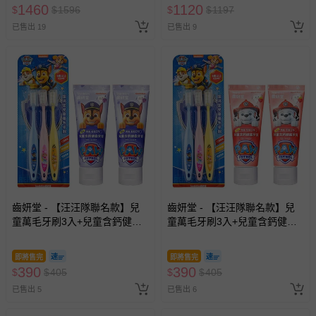
1460
1120
$
$
1596
$
$
1197
已售出 19
已售出 9
齒妍堂 - 【汪汪隊聯名款】兒
齒妍堂 - 【汪汪隊聯名款】兒
童萬毛牙刷3入+兒童含鈣健齒
童萬毛牙刷3入+兒童含鈣健齒
牙膏(葡萄*2)-無氟
牙膏(草莓*2)-無氟
即將售完
即將售完
390
390
$
$
405
$
$
405
已售出 5
已售出 6