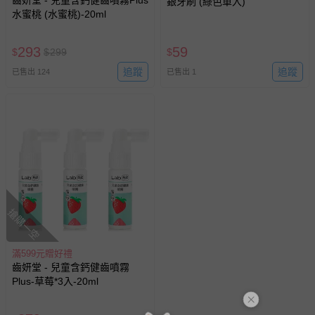
齒妍堂 - 兒童含鈣健齒噴霧Plus
銀牙刷 (綠色單入)
水蜜桃 (水蜜桃)-20ml
293
59
$
$
299
$
追蹤
追蹤
已售出 124
已售出 1
搶購一空
滿599元贈好禮
齒妍堂 - 兒童含鈣健齒噴霧
Plus-草莓*3入-20ml