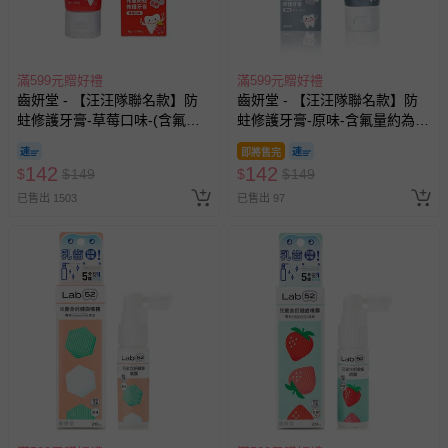
滿599元贈好禮
滿599元贈好禮
齒妍堂 - 【汪汪隊聯名款】防
齒妍堂 - 【汪汪隊聯名款】防
蛀修護牙膏-草莓口味-(含氟，
蛀修護牙膏-原味-含氟量約為
約為1200ppm)-80g
1200ppm-80g
即將售完
142
142
$
$
149
$
$
149
已售出 1503
已售出 97