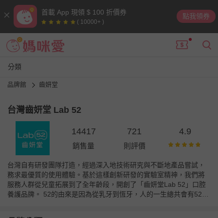
首載 App 現領 $ 100 折價券
點我領券
( 10000+ )
分類
品牌館
齒妍堂
台灣齒妍堂 Lab 52
14417
721
4.9
銷售量
則評價
台灣自有研發團隊打造，經過深入地技術研究與不斷地產品嘗試，
務求最優質的使用體驗。基於這樣創新研發的實驗室精神，我們將
服務人群從兒童拓展到了全年齡段，開創了「齒妍堂Lab 52」口腔
養護品牌。 52的由來是因為從乳牙到恆牙，人的一生總共會有52顆
牙齒。如何安全照顧人一生中的52顆牙，便是齒妍堂Lab 52努力不
懈的使命與課題。