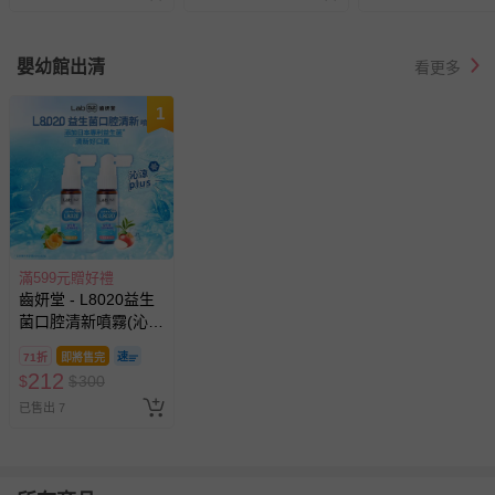
嬰幼館出清
看更多
1
滿599元贈好禮
齒妍堂 - L8020益生
菌口腔清新噴霧(沁涼
蘋果烏龍/清新柑
71折
即將售完
橘)-20mL
212
$
$
300
已售出 7