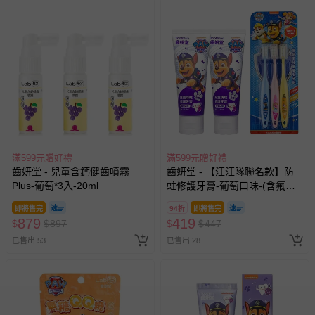
滿599元贈好禮
滿599元贈好禮
齒妍堂 - 兒童含鈣健齒噴霧
齒妍堂 - 【汪汪隊聯名款】防
Plus-葡萄*3入-20ml
蛀修護牙膏-葡萄口味-(含氟，
約為1200ppm)*2+兒童萬毛牙
即將售完
94折
即將售完
刷-3入
879
419
$
$
897
$
$
447
已售出 53
已售出 28