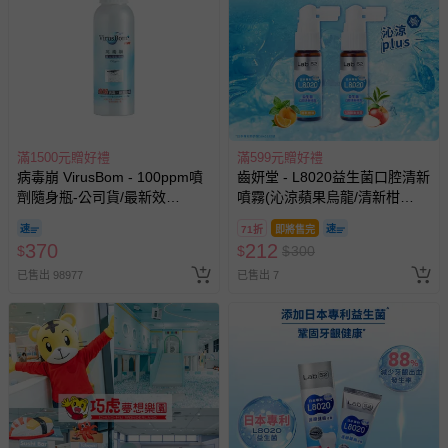
滿1500元贈好禮
滿599元贈好禮
病毒崩 VirusBom - 100ppm噴
齒妍堂 - L8020益生菌口腔清新
劑隨身瓶-公司貨/最新效
噴霧(沁涼蘋果烏龍/清新柑
期-100ml
橘)-20mL
71折
即將售完
370
212
$
$
$
300
已售出 98977
已售出 7