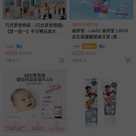
滿599元贈好禮
巧虎夢想樂園 - (巧虎夢想樂園)
齒妍堂 - Lab52 齒妍堂 L8020
【買一送一】平日暢玩兩大一
益生菌護齦健齒牙膏 (單
小套票 (正券為電子票券現場兌
入)-110g
換，贈送券現場領取)-效期至
62折
79折
即將售完
2026/10/16 正券逾期視同現金
999
220
$
$
1600
$
$
280
券使用
已售出 72
已售出 10