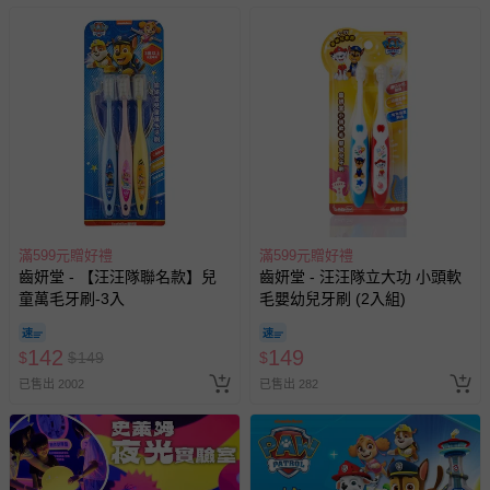
針對滿件折/滿額贈…等活動，如因部份退貨，而該訂單保
留商品未達活動門檻，將以原價計算，活動贈品亦需一併退
回。
部分商品依據消費者保護法的規定，不適用七天鑑賞期/猶
豫期範圍：
易於腐敗、保存期限較短或解約時即將逾期（例如生鮮
商品、食品等）。
客製化商品（例如客製生日書、姓名貼等）。
報紙、期刊或雜誌（惟書籍如經拆封、使用，則酌收整
滿599元贈好禮
滿599元贈好禮
新費用）。
齒妍堂 - 【汪汪隊聯名款】兒
齒妍堂 - 汪汪隊立大功 小頭軟
童萬毛牙刷-3入
毛嬰幼兒牙刷 (2入組)
經消費者拆封之影音商品或電腦軟體（例如 DVD、CD
等）。
142
149
$
$
149
$
非以有形媒介提供之數位內容或一經提供即為完成之線
上服務，經消費者事先同意始提供（例如線上課程、遊
已售出 2002
已售出 282
戲或活動點數等）。
已拆封之以下類型商品：
-個人衛生用品（例如尿布、貼身衣物、泳裝、襪子、地
墊、寢具類等）。