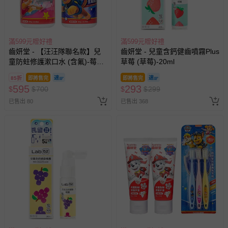
滿599元贈好禮
滿599元贈好禮
齒妍堂 - 【汪汪隊聯名款】兒
齒妍堂 - 兒童含鈣健齒噴霧Plus
童防蛀修護漱口水 (含氟)-莓果
草莓 (草莓)-20ml
*1+葡萄*1
85折
即將售完
即將售完
595
293
$
$
700
$
$
299
已售出 80
已售出 368