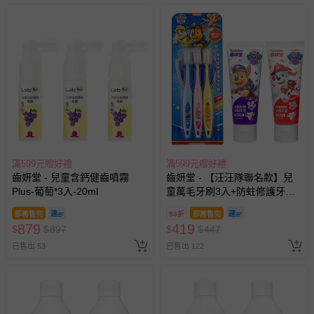
滿599元贈好禮
滿599元贈好禮
齒妍堂 - 兒童含鈣健齒噴霧
齒妍堂 - 【汪汪隊聯名款】兒
Plus-葡萄*3入-20ml
童萬毛牙刷3入+防蛀修護牙膏
(草莓*1+葡萄*1)-含氟量約為
即將售完
94折
即將售完
1200ppm)
879
419
$
$
897
$
$
447
已售出 53
已售出 122