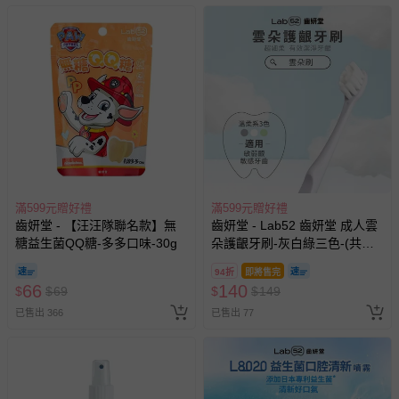
滿599元贈好禮
滿599元贈好禮
齒妍堂 - 【汪汪隊聯名款】無
齒妍堂 - Lab52 齒妍堂 成人雲
糖益生菌QQ糖-多多口味-30g
朵護齦牙刷-灰白綠三色-(共三
入組)
94折
即將售完
66
140
$
$
69
$
$
149
已售出 366
已售出 77