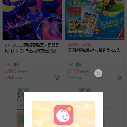
-新生兒親膚衣物（嬰幼兒包巾與背巾、包屁衣、學習
褲、紗布衣等）。
-接觸性孕哺產品（奶嘴、奶瓶、擠乳器、哺乳衣、托腹
帶束縛衣、餐搖椅等）。
-其他原廠盒裝商品封口處已貼上「不可拆封」，或具警
示字句等說明貼紙、封條者。
滿599元贈好禮
UNIQUE史萊姆實驗室 - 即買即
國際航空、客運、訂房等服務。
汪汪隊驅蚊貼片-6種造型-12入
用【UNIQUE史萊姆夜光實驗室
@ 台北科教館 】2026/6/11-
相關的退換貨辦理流程，可詳見：
退換貨 & 退款問題
8/30 (電子票券，於展期現場憑
8折
7折
訂單編號兌換，逾期作廢) (大
390
140
$
$
490
$
$
199
人小孩均一價(3歲以上需購票))
其他常見問題：
已售出 4288
已售出 337
運送服務：目前提供的運送僅限台灣本島。如您位於離島地
區，可能會無法配送，或須依據商品需加收離島運費。廠商
亦保留出貨與否的權利。離島、偏遠地區、樓層親送等加價
費用，可能會另需加收。
商品實際的配達日期，可於訂單個人資料內的查詢訂單內，
已出貨通知之訊息為主。