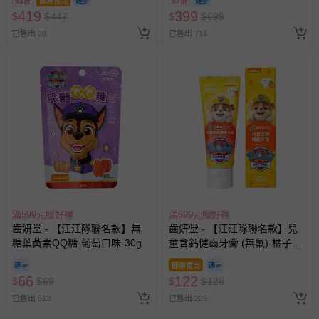
94折
即將售完
57折
刷-3入
419
399
$
$
447
$
$
699
已售出 28
已售出 714
滿599元贈好禮
滿599元贈好禮
齒妍堂 - 【汪汪隊聯名款】無
齒妍堂 - 【汪汪隊聯名款】兒
糖葉黃素QQ糖-葡萄口味-30g
童含鈣健齒牙膏 (無氟)-橘子口
味-(無氟，可吞食)-60g
即將售完
66
122
$
$
69
$
$
128
已售出 513
已售出 225