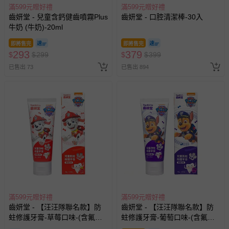
滿599元贈好禮
滿599元贈好禮
齒妍堂 - 兒童含鈣健齒噴霧Plus
齒妍堂 - 口腔清潔棒-30入
牛奶 (牛奶)-20ml
即將售完
即將售完
293
379
$
$
299
$
$
399
已售出 73
已售出 894
滿599元贈好禮
滿599元贈好禮
齒妍堂 - 【汪汪隊聯名款】防
齒妍堂 - 【汪汪隊聯名款】防
蛀修護牙膏-草莓口味-(含氟，
蛀修護牙膏-葡萄口味-(含氟，
約為1200ppm)-80g
約為1200ppm)-80g