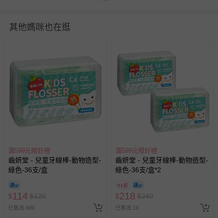
以其他途徑攝取氟化物者，應諮詢牙醫師或醫師。 3. 請存
放於陰涼乾燥處、避免日光直射與遠離高溫環境。
其他媽咪也在逛
使用方式：取出單包沿切口撕開倒入口中，不須加水稀釋，
漱口約30秒後吐出即可。 若需進食及飲水建議30分鐘後，
效果最佳。 建議一次一包勿分次使用，且搭配正確刷牙習
慣。
退換貨須知
您所購買的商品享有7天的鑑賞期／猶豫期權益，但此期間
並非試用期，您所退回的商品必須是未經使用的全新狀態，
包含完整包裝、配件、說明文件及贈品等。
如需退換貨，請於收到商品7天（含例假日內提出），如為
滿599元贈好禮
滿599元贈好禮
瑕疵退換貨所產生的運費，將由媽咪愛負責處理，若非瑕疵
齒妍堂 - 兒童牙線棒-動物造型-
齒妍堂 - 兒童牙線棒-動物造型-
退貨，您可至『查詢訂單』>『已出貨』中查詢該筆訂單，
綠色-36支/盒
綠色-36支/盒*2
並點選『我要退貨』即可進行申請。若有相關退貨問題，請
至媽咪愛
LINE@客服ID: @mamilove
我們將依序為您處理
91折
114
218
與服務，謝謝。
$
$
120
$
$
240
已售出 689
已售出 19