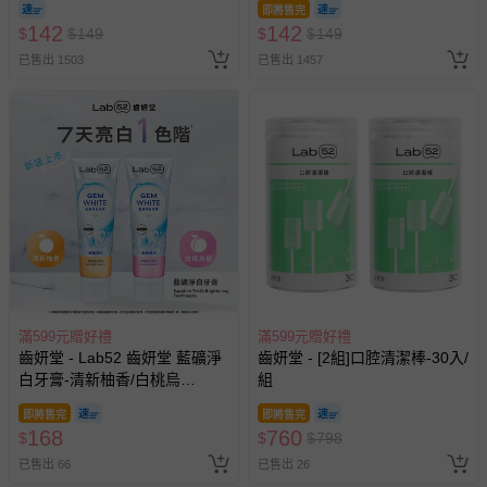
即將售完
142
142
$
$
149
$
$
149
已售出 1503
已售出 1457
滿599元贈好禮
滿599元贈好禮
齒妍堂 - Lab52 齒妍堂 藍礦淨
齒妍堂 - [2組]口腔清潔棒-30入/
白牙膏-清新柚香/白桃烏
組
龍-110g
即將售完
即將售完
168
760
$
$
$
798
已售出 66
已售出 26