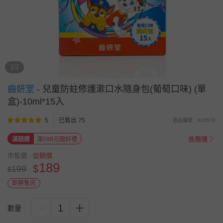
1/2
齒妍堂
-
兒童防蛀修護漱口水隨身包(葡萄口味) (單
盒)-10ml*15入
5
已售出 75
商品編號：626578
進團購
滿額贈
滿599元贈好禮
市售價
促銷價
189
$
199
$
即將售完
1
數量