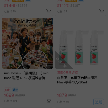
91折
即將售完
94折
即將售完
1460
1120
$
$
1596
$
$
1197
已售出 19
已售出 9
搶購一空
滿599元贈好禮
mini boss - 『展期票』【 mini
齒妍堂 - 兒童含鈣健齒噴霧
boss 職感 RPG 模擬城@信義
Plus-草莓*3入-20ml
A11 】2026/7/10-8/30 (電子票
券，於展期現場憑訂單編號兌
58折
換，依現場梯次安排入場，逾
699
879
$
$
1200
$
$
897
期作廢) (兒童票(2歲以上)贈一
已售出 121
名陪伴成人)
追蹤
已售出 49