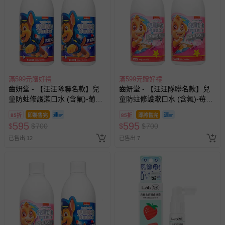
滿599元贈好禮
滿599元贈好禮
齒妍堂 - 【汪汪隊聯名款】兒
齒妍堂 - 【汪汪隊聯名款】兒
童防蛀修護漱口水 (含氟)-葡萄
童防蛀修護漱口水 (含氟)-莓果
*2
*2
85折
即將售完
85折
即將售完
595
595
$
$
700
$
$
700
已售出 12
已售出 7