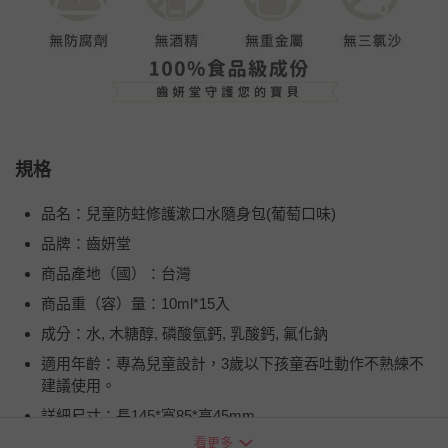
規格
品名：兒童防蛀修護漱口水隨身包(葡萄口味)
品牌：齒妍堂
商品產地（國）：台灣
商品重（容）量：10ml*15入
成分：水, 木糖醇, 磷酸氫鈣, 乳酸鈣, 氟化鈉
適用年齡：專為兒童設計，3歲以下孩童吞吐動作不熟練不
建議使用。
詳細尺寸：長145*寬85*高45mm
看更多
注意事項：1. 如有不適，請立即停用並洽醫師協助。 2. 若