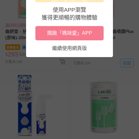
如您收到商品，請依正常流程檢查是否完好，若商品遇瑕疵
情形，您可申請更換新品或退貨，請見：
退貨的辦理流程
。
搶購一空
使用APP瀏覽
若您對於會員帳號、商品訂購與資訊、購物流程、付款方
獲得更順暢的購物體驗
式、折價券與購物金的使用、退貨及商品運送方式等有疑
滿599元贈好禮
滿599元贈好禮
問，你可詳見：
媽咪愛客服中心
。
齒妍堂 - 兒童含鈣健齒噴霧Plus
齒妍堂 - 兒童含鈣健齒噴霧Plus
開啟「媽咪愛」APP
(原味)-20ml
水蜜桃 (水蜜桃)-20ml
預購商品：預購為海外同步代購，遇缺貨即會通知媽咪並協
助取消退款事宜。
繼續使用網頁版
即將售完
293
293
$
$
299
$
$
299
商品如因「價格、組合」等錯誤原因，導致無法安排出貨，
會主動以簡訊及mail通知訂單取消事宜，並將提供適當補
已售出 230
追蹤
已售出 124
償。