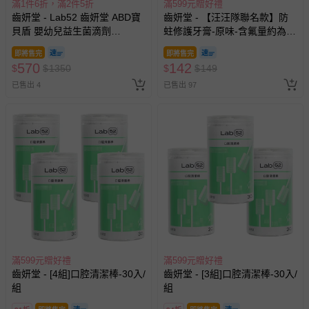
滿1件6折，滿2件5折
滿599元贈好禮
齒妍堂 - Lab52 齒妍堂 ABD寶
齒妍堂 - 【汪汪隊聯名款】防
貝盾 嬰幼兒益生菌滴劑
蛀修護牙膏-原味-含氟量約為
PLUS(效期2026-09-29)-15ml
1200ppm-80g
即將售完
即將售完
570
142
$
$
1350
$
$
149
已售出 4
已售出 97
滿599元贈好禮
滿599元贈好禮
齒妍堂 - [4組]口腔清潔棒-30入/
齒妍堂 - [3組]口腔清潔棒-30入/
組
組