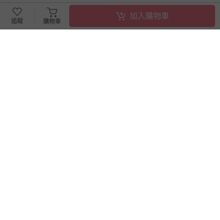
加入購物車
追蹤
購物車
滿3件95折，滿5件9折
滿599元贈好禮
日本繽得若 - UV 防曬棒
齒妍堂 - 【汪汪隊聯名款】兒
SPF50+ PA++++-無香-14g
童防蛀修護漱口水 (含氟)-莓
果-300g
57折
即將售完
399
333
$
$
699
$
$
350
已售出 706
已售出 316