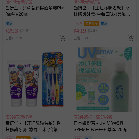
滿599元贈好禮
滿599元贈好禮
齒妍堂 - 兒童含鈣健齒噴霧Plus
齒妍堂 - 【汪汪隊聯名款】防
(葡萄)-20ml
蛀修護牙膏-草莓口味-(含氟，
約為1200ppm)*2+兒童萬毛牙
94折
即將售完
刷-3入
293
419
$
$
299
$
$
447
已售出 356
已售出 24
滿599元贈好禮
滿3件95折，滿5件9折
齒妍堂 - 【汪汪隊聯名款】防
日本繽得若 - UV 防曬噴霧
蛀修護牙膏-葡萄口味-(含氟，
SPF50+ PA++++-草本-250g
約為1200ppm)*2+兒童萬毛牙