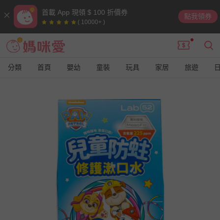
首載 App 現領 $ 100 折價券
點我領券
( 10000+ )
分類
首頁
嬰幼
童裝
玩具
家居
旅遊