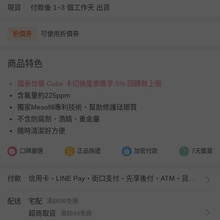
現貨
付款後 1~3 個工作天 出貨
折價券
可使用折價券
商品特色
國泰世華 Cube 卡切換童樂匯享 5% 回饋無上限
含氟量約225ppm
獨家Mesofill專利技術，幫助修護琺瑯質
不含防腐劑、酒精、重金屬
隨時清潔好方便
口碑嚴選
正品保證
加密付款
7天鑑賞
付款
信用卡・LINE Pay・街口支付・先享後付・ATM・貨到付款・iPASS MONEY
配送
宅配
滿$699免運
超商取貨
滿$699免運