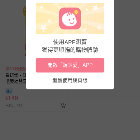
使用APP瀏覽
獲得更順暢的購物體驗
開啟「媽咪愛」APP
滿599元贈好禮
齒妍堂 - 汪汪隊立大功 小頭軟
繼續使用網頁版
毛嬰幼兒牙刷 (2入組)
149
$
已售出 282