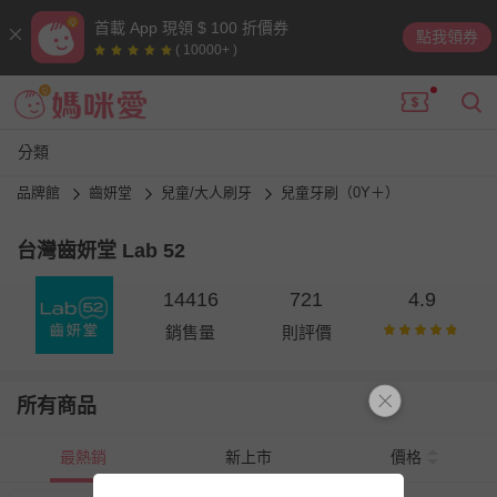
首載 App 現領 $ 100 折價券
點我領券
( 10000+ )
分類
品牌館
齒妍堂
兒童/大人刷牙
兒童牙刷（0Y＋）
台灣齒妍堂 Lab 52
14416
721
4.9
銷售量
則評價
所有商品
最熱銷
新上市
價格