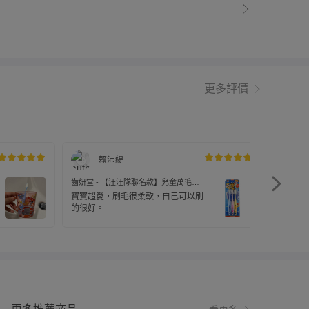
更多評價
賴沛緹
齒妍堂 - 【汪汪隊聯名款】兒童萬毛牙
齒妍堂 
刷-3入
刷-3入
寶寶超愛，刷毛很柔軟，自己可以刷
牙刷刷
的很好。