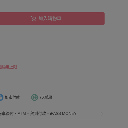
加入購物車
 回饋無上限
加密付款
7天鑑賞
先享後付・ATM・貨到付款・iPASS MONEY