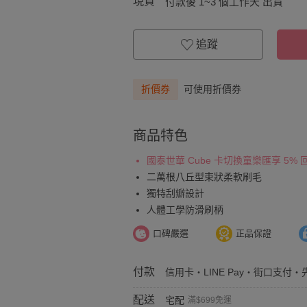
現貨
付款後 1~3 個工作天 出貨
追蹤
折價券
可使用折價券
商品特色
國泰世華 Cube 卡切換童樂匯享 5%
二萬根八丘型束狀柔軟刷毛
獨特刮瓣設計
人體工學防滑刷柄
口碑嚴選
正品保證
付款
信用卡・LINE Pay・街口支付・
配送
宅配
滿$699免運