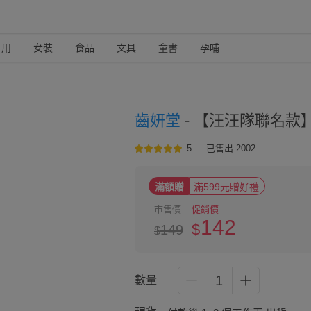
日用
女裝
食品
文具
童書
孕哺
齒妍堂
-
【汪汪隊聯名款】
5
已售出 2002
滿額贈
滿599元贈好禮
市售價
促銷價
142
$
149
$
1
數量