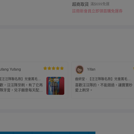
超商取貨
滿$699免運
註冊新會員立即領首購免運券
ufang Yufang
Yifan
 【汪汪隊聯名款】兒童萬毛牙
齒妍堂 - 【汪汪隊聯名款】兒童萬毛牙
刷-3入
歡，汪汪隊牙刷，有了它再
喜歡汪汪隊的，不能錯過，讓寶寶秒
隊牙膏，兒子願意每天配合
愛上刷牙。
啦！