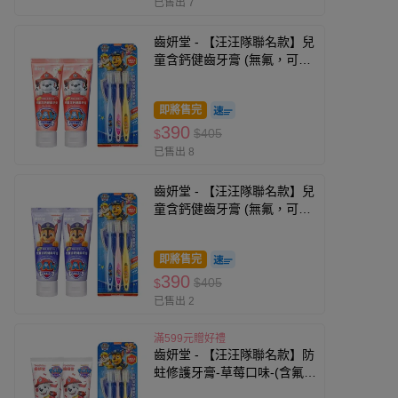
已售出 7
齒妍堂 - 【汪汪隊聯名款】兒
童含鈣健齒牙膏 (無氟，可吞
食)-草莓口味*2+兒童萬毛牙
刷-3入
即將售完
390
$405
$
已售出 8
齒妍堂 - 【汪汪隊聯名款】兒
童含鈣健齒牙膏 (無氟，可吞
食)-葡萄口味*2+兒童萬毛牙
刷-3入
即將售完
390
$405
$
已售出 2
滿599元贈好禮
齒妍堂 - 【汪汪隊聯名款】防
蛀修護牙膏-草莓口味-(含氟，
約為1200ppm)*2+兒童萬毛牙