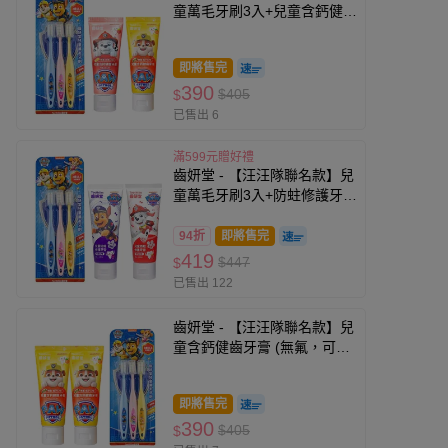
童萬毛牙刷3入+兒童含鈣健齒
牙膏(橘子*1+草莓*1)-無氟
即將售完
390
$405
$
已售出 6
滿599元贈好禮
齒妍堂 - 【汪汪隊聯名款】兒
童萬毛牙刷3入+防蛀修護牙膏
(草莓*1+葡萄*1)-含氟量約為
1200ppm)
94折
即將售完
419
$447
$
已售出 122
齒妍堂 - 【汪汪隊聯名款】兒
童含鈣健齒牙膏 (無氟，可吞
食)-橘子口味*2+兒童萬毛牙
刷-3入
即將售完
390
$405
$