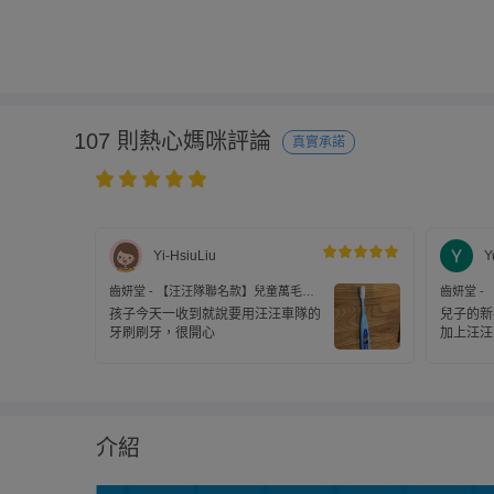
107 則熱心媽咪評論
真實承諾
Yi-HsiuLiu
Y
齒妍堂 - 【汪汪隊聯名款】兒童萬毛牙
齒妍堂 -
刷-3入
刷-3入
孩子今天一收到就說要用汪汪車隊的
兒子的新
牙刷刷牙，很開心
加上汪汪
刷牙，讚
介紹