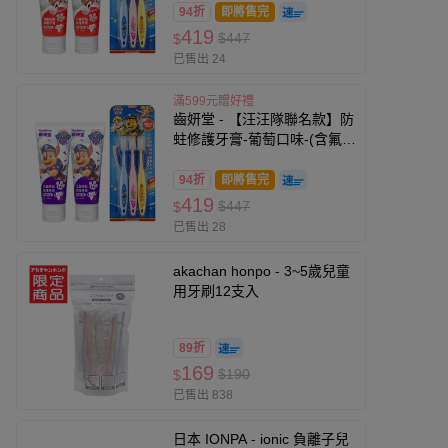
刷-3入
94折
即將售完
419
$447
$
已售出 24
滿599元贈好禮
齒妍堂 - 【汪汪隊聯名款】防
蛀修護牙膏-葡萄口味-(含氟，
約為1200ppm)*2+兒童萬毛牙
刷-3入
94折
即將售完
419
$447
$
已售出 28
akachan honpo - 3~5歲兒童
用牙刷12支入
89折
169
$190
$
已售出 838
日本 IONPA - ionic 負離子兒