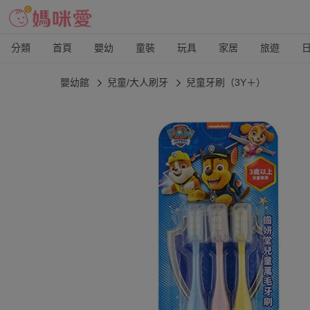
分類
首頁
嬰幼
童裝
玩具
家居
旅遊
嬰幼館
兒童/大人刷牙
兒童牙刷（3Y＋）