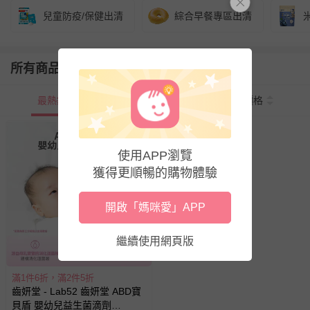
兒童防疫/保健出清
綜合早餐專區出清
所有商品
最熱銷
新上市
價格
使用APP瀏覽
獲得更順暢的購物體驗
開啟「媽咪愛」APP
繼續使用網頁版
滿1件6折，滿2件5折
齒妍堂 - Lab52 齒妍堂 ABD寶
貝盾 嬰幼兒益生菌滴劑