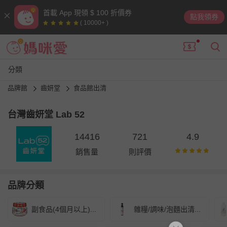
首載 App 現領 $ 100 折價券
點我領券
( 10000+ )
分類
品牌館
齒妍堂
食品館出清
台灣齒妍堂 Lab 52
14416
721
4.9
銷售量
則評價
品牌分類
副食品(4個月以上)...
雜糧/調味/泡麵出清...