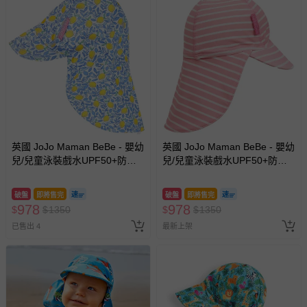
英國 JoJo Maman BeBe - 嬰幼
英國 JoJo Maman BeBe - 嬰幼
兒/兒童泳裝戲水UPF50+防曬
兒/兒童泳裝戲水UPF50+防曬
護頸遮陽帽-夏日檸檬
護頸遮陽帽-粉嫩條紋
破盤
即將售完
破盤
即將售完
978
978
$
$
1350
$
$
1350
已售出 4
最新上架