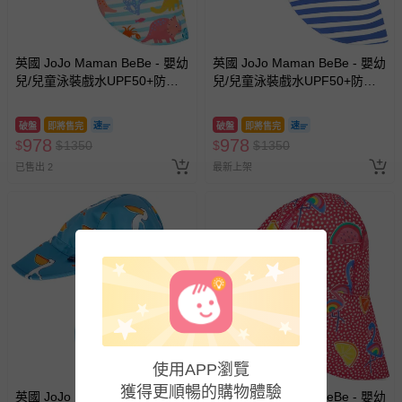
英國 JoJo Maman BeBe - 嬰幼
英國 JoJo Maman BeBe - 嬰幼
兒/兒童泳裝戲水UPF50+防曬
兒/兒童泳裝戲水UPF50+防曬
護頸遮陽帽-珊瑚礁
護頸遮陽帽-藍條紋
破盤
即將售完
破盤
即將售完
978
978
$
$
1350
$
$
1350
已售出 2
最新上架
使用APP瀏覽
獲得更順暢的購物體驗
英國 JoJo Maman BeBe - 嬰幼
英國 JoJo Maman BeBe - 嬰幼