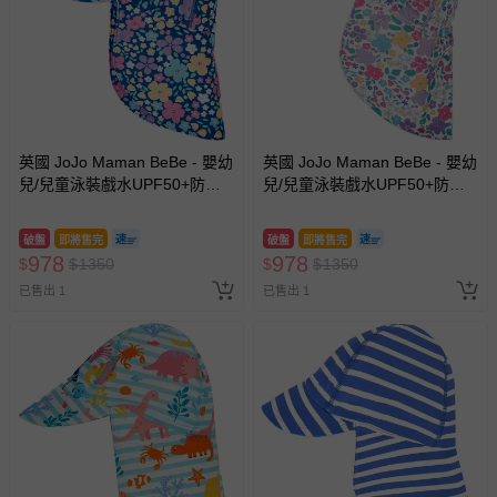
英國 JoJo Maman BeBe - 嬰幼
英國 JoJo Maman BeBe - 嬰幼
兒/兒童泳裝戲水UPF50+防曬
兒/兒童泳裝戲水UPF50+防曬
護頸遮陽帽-小小花園
護頸遮陽帽-紫羅蘭
破盤
即將售完
破盤
即將售完
978
978
$
$
1350
$
$
1350
已售出 1
已售出 1