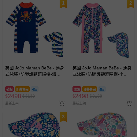
1
2
英國 JoJo Maman BeBe - 連身
英國 JoJo Maman BeBe - 連身
式泳裝+防曬護頸遮陽帽-海盜
式泳裝+防曬護頸遮陽帽-小小
生活_JJL2012+海盜生活
花園_JJL2057+小小花園
_JJL2753
_JJL2863
破盤
即將售完
破盤
即將售完
2498
2498
$
$
3138
$
$
3138
最新上架
最新上架
3