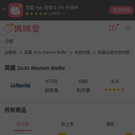
首載 App 現領 $ 100 折價券
點我領券
( 10000+ )
分類
品牌館
英國 JoJo Maman BeBe
本週特價
防曬涼感衣物特價
英國 JoJo Maman BeBe
6755
598
4.9
銷售量
則評價
所有商品
最熱銷
新上市
價格