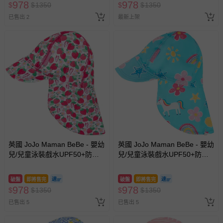
978
978
$
$
1350
$
$
1350
已售出 2
最新上架
英國 JoJo Maman BeBe - 嬰幼
英國 JoJo Maman BeBe - 嬰幼
兒/兒童泳裝戲水UPF50+防曬
兒/兒童泳裝戲水UPF50+防曬
護頸遮陽帽-甜蜜草莓
護頸遮陽帽-童話世界
破盤
即將售完
破盤
即將售完
978
978
$
$
1350
$
$
1350
已售出 5
已售出 5