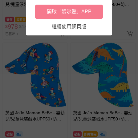
兒/兒童泳裝戲水UPF50+防曬
兒/兒童泳裝戲水UPF50+防曬
護頸遮陽帽-大嘴鳥
護頸遮陽帽-繽紛紅鶴
開啟「媽咪愛」APP
破盤
即將售完
破盤
978
978
$
$
1350
繼續使用網頁版
$
$
1350
已售出 1
最新上架
英國 JoJo Maman BeBe - 嬰幼
英國 JoJo Maman BeBe - 嬰幼
兒/兒童泳裝戲水UPF50+防曬
兒/兒童泳裝戲水UPF50+防曬
護頸遮陽帽-海鷗家族
護頸遮陽帽-恐龍圖鑑
破盤
破盤
即將售完