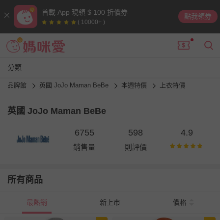
首載 App 現領 $ 100 折價券
點我領券
( 10000+ )
分類
品牌館
英國 JoJo Maman BeBe
本週特價
上衣特價
英國 JoJo Maman BeBe
6755
598
4.9
銷售量
則評價
所有商品
最熱銷
新上市
價格