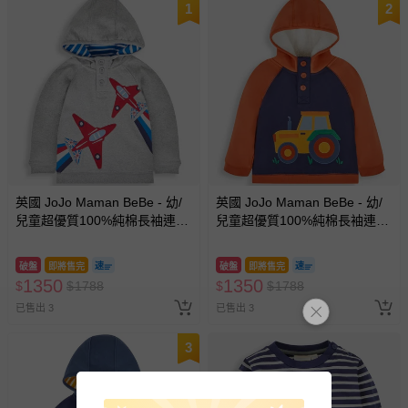
1
2
英國 JoJo Maman BeBe - 幼/
英國 JoJo Maman BeBe - 幼/
兒童超優質100%純棉長袖連帽
兒童超優質100%純棉長袖連帽
上衣/帽T-噴射機
上衣/帽T-越野車
破盤
即將售完
破盤
即將售完
1350
1350
$
$
1788
$
$
1788
已售出 3
已售出 3
3