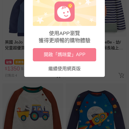
使用APP瀏覽
獲得更順暢的購物體驗
英國 JoJo Maman BeBe - 幼/
英國 JoJo Maman BeBe - 幼/
兒童超優質100%純棉長袖連帽
兒童超優質100%純棉長袖上
上衣/帽T-小獅王
衣-長頸龍
開啟「媽咪愛」APP
破盤
即將售完
破盤
即將售完
1350
1173
$
$
1788
繼續使用網頁版
$
$
1580
已售出 4
已售出 5