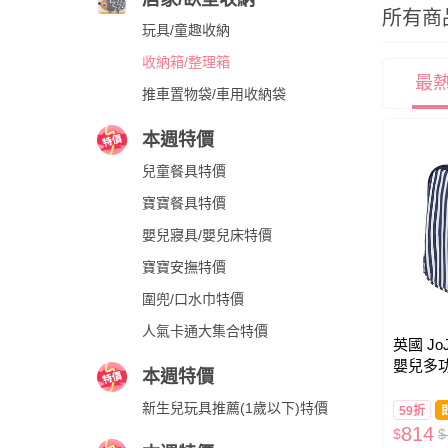
所有商
玩具/童趣收納
收納箱/整理箱
最
推車置物袋/車用收納袋
本週特價
兒童餐具特價
寶寶餐具特價
嬰兒寢具/嬰兒床特價
寶寶安撫特價
圍兜/口水巾特價
人氣卡通大集合特價
英國 JoJ
嬰兒多功
本週特價
雅線條
新生兒玩具推薦(1歲以下)特價
59折
814
$
$