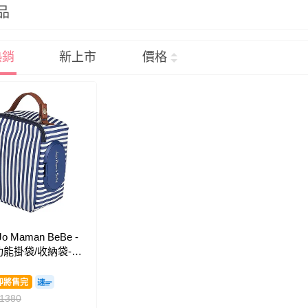
品
熱銷
新上市
價格
o Maman BeBe -
能掛袋/收納袋-優
即將售完
1380