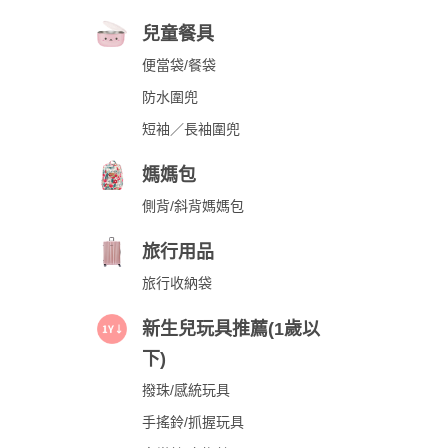
兒童餐具
便當袋/餐袋
防水圍兜
短袖／長袖圍兜
媽媽包
側背/斜背媽媽包
旅行用品
旅行收納袋
新生兒玩具推薦(1歲以
下)
撥珠/感統玩具
手搖鈴/抓握玩具