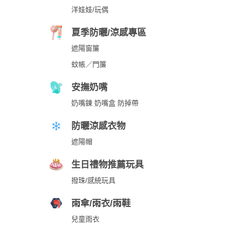
洋娃娃/玩偶
夏季防曬/涼感專區
遮陽窗簾
蚊帳／門簾
安撫奶嘴
奶嘴鍊 奶嘴盒 防掉帶
防曬涼感衣物
遮陽帽
生日禮物推薦玩具
撥珠/感統玩具
雨傘/雨衣/雨鞋
兒童雨衣