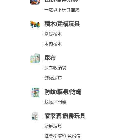
出遊攜帶玩具
一歲以下玩具推薦
積木/建構玩具
基礎積木
木頭積木
尿布
尿布收納袋
游泳尿布
防蚊/驅蟲/防蟎
蚊帳／門簾
家家酒/廚房玩具
廚房玩具
職業扮演/角色扮演