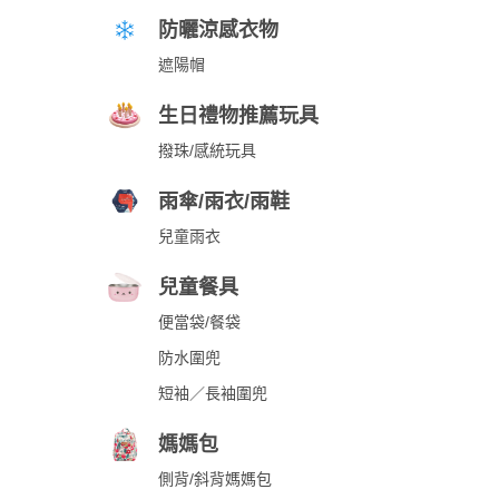
防曬涼感衣物
遮陽帽
生日禮物推薦玩具
撥珠/感統玩具
雨傘/雨衣/雨鞋
兒童雨衣
兒童餐具
便當袋/餐袋
防水圍兜
短袖／長袖圍兜
媽媽包
側背/斜背媽媽包