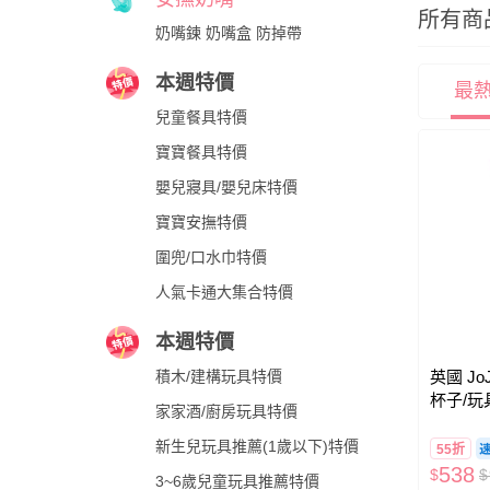
所有商
奶嘴鍊 奶嘴盒 防掉帶
本週特價
最
兒童餐具特價
寶寶餐具特價
嬰兒寢具/嬰兒床特價
寶寶安撫特價
圍兜/口水巾特價
人氣卡通大集合特價
本週特價
英國 JoJ
積木/建構玩具特價
杯子/玩
家家酒/廚房玩具特價
紫大象
新生兒玩具推薦(1歲以下)特價
55折
538
$
$
3~6歲兒童玩具推薦特價