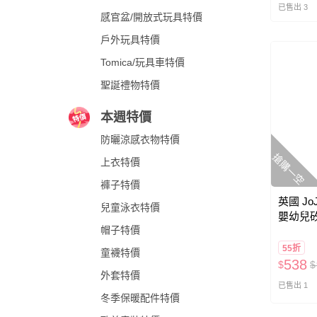
已售出 3
感官盆/開放式玩具特價
戶外玩具特價
Tomica/玩具車特價
聖誕禮物特價
本週特價
防曬涼感衣物特價
搶購一空
上衣特價
褲子特價
英國 JoJ
兒童泳衣特價
嬰幼兒矽
帽子特價
甜美粉
55折
童襪特價
538
$
$
外套特價
已售出 1
冬季保暖配件特價