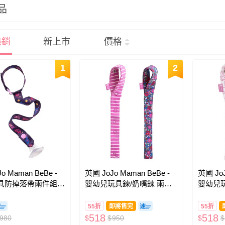
品
熱銷
新上市
價格
1
2
o Maman BeBe -
英國 JoJo Maman BeBe -
英國 JoJ
具防掉落帶兩件組-
嬰幼兒玩具鍊/奶嘴鍊 兩入
嬰幼兒玩
組-粉碎花
組-粉嫩
55折
即將售完
55折
518
518
980
$
$
950
$
$