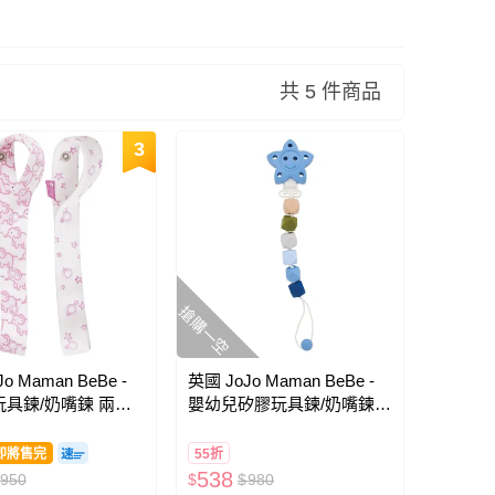
共 5 件商品
3
搶購一空
o Maman BeBe -
英國 JoJo Maman BeBe -
具鍊/奶嘴鍊 兩入
嬰幼兒矽膠玩具鍊/奶嘴鍊-
大象
水藍
即將售完
55折
538
950
$
$
980