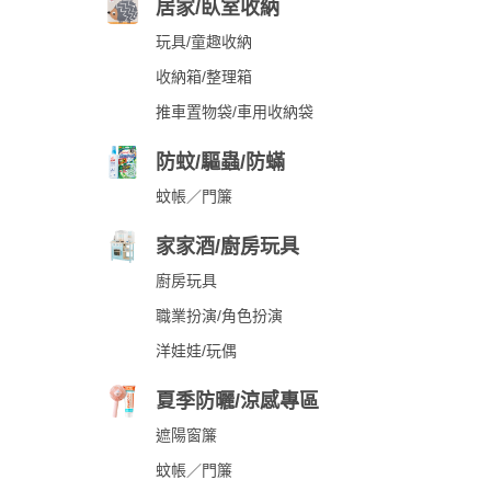
居家/臥室收納
玩具/童趣收納
收納箱/整理箱
推車置物袋/車用收納袋
防蚊/驅蟲/防蟎
蚊帳／門簾
家家酒/廚房玩具
廚房玩具
職業扮演/角色扮演
洋娃娃/玩偶
夏季防曬/涼感專區
遮陽窗簾
蚊帳／門簾