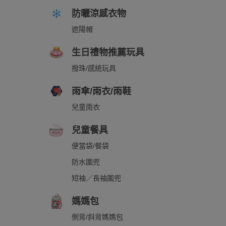
防曬涼感衣物
遮陽帽
生日禮物推薦玩具
撥珠/感統玩具
雨傘/雨衣/雨鞋
兒童雨衣
兒童餐具
便當袋/餐袋
防水圍兜
短袖／長袖圍兜
媽媽包
側背/斜背媽媽包