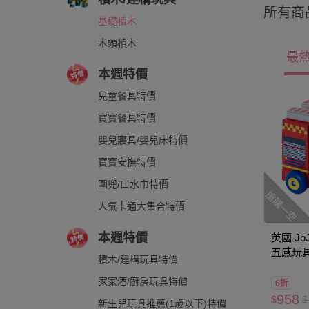
所有商
基礎積木
木頭積木
最
本週特價
兒童餐具特價
寶寶餐具特價
嬰兒寢具/嬰兒床特價
寶寶安撫特價
圍兜/口水巾特價
搶購一空
人氣卡通大集合特價
本週特價
英國 JoJ
五感玩
積木/建構玩具特價
車-消防
家家酒/廚房玩具特價
6折
958
$
$
新生兒玩具推薦(1歲以下)特價