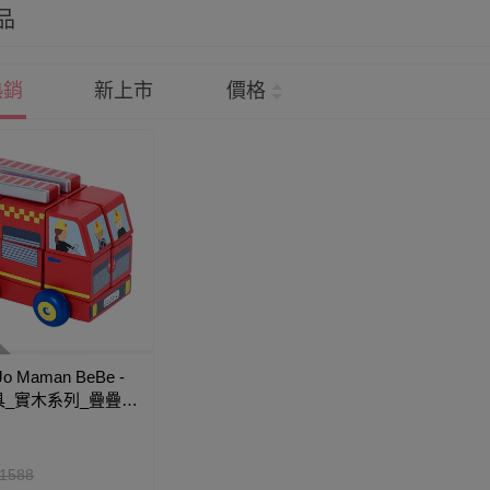
品
熱銷
新上市
價格
o Maman BeBe -
具_實木系列_疊疊
車
1588