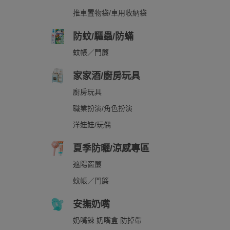
推車置物袋/車用收納袋
防蚊/驅蟲/防蟎
蚊帳／門簾
家家酒/廚房玩具
廚房玩具
職業扮演/角色扮演
洋娃娃/玩偶
夏季防曬/涼感專區
遮陽窗簾
蚊帳／門簾
安撫奶嘴
奶嘴鍊 奶嘴盒 防掉帶