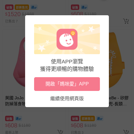
破盤
即將售完
破盤
1520
608
$
$
1988
$
$
1180
已售出 7
最新上架
3
使用APP瀏覽
獲得更順暢的購物體驗
開啟「媽咪愛」APP
英國 JoJo Maman BeBe - 矽膠
英國 JoJo Maman BeBe - 矽膠
繼續使用網頁版
防掉落食物圍兜-紅鶴
防掉落食物袋穿式圍兜-長頸鹿
遊玩
破盤
破盤
即將售完
608
608
$
$
1180
$
$
1180
最新上架
已售出 3