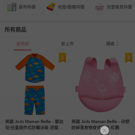
尿布特價
地墊/圍欄特價
兒童餐具特價
所有商品
最熱銷
新上市
價格
1
2
英國 JoJo Maman BeBe - 嬰幼
英國 JoJo Maman BeBe - 矽膠
兒/兒童兩件式防曬泳裝-恐龍圖
防掉落食物穿式圍兜-紅鶴
鑑