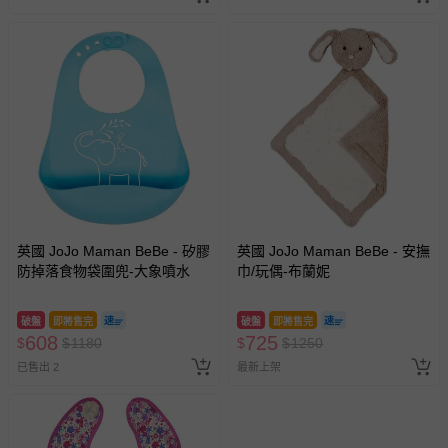
英國 JoJo Maman BeBe - 矽膠
英國 JoJo Maman BeBe - 安撫
防掉落食物袋圍兜-大象噴水
巾/玩偶-布蘭妮
破盤
即將售完
破盤
即將售完
608
725
$
$
1180
$
$
1250
已售出 2
最新上架