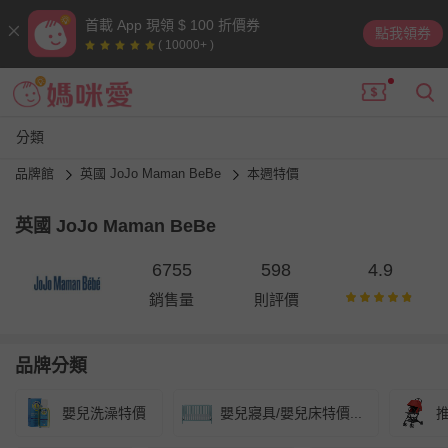
首載 App 現領 $ 100 折價券
點我領券
( 10000+ )
分類
品牌館
英國 JoJo Maman BeBe
本週特價
英國 JoJo Maman BeBe
6755
598
4.9
銷售量
則評價
品牌分類
嬰兒洗澡特價
嬰兒寢具/嬰兒床特價...