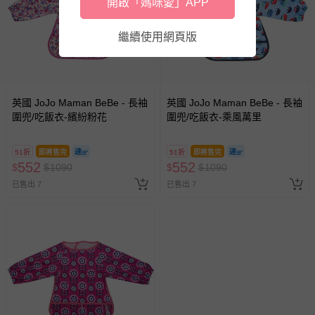
開啟「媽咪愛」APP
繼續使用網頁版
英國 JoJo Maman BeBe - 長袖
英國 JoJo Maman BeBe - 長袖
圍兜/吃飯衣-繽紛粉花
圍兜/吃飯衣-乘風萬里
51折
即將售完
51折
即將售完
552
552
$
$
1090
$
$
1090
已售出 7
已售出 7