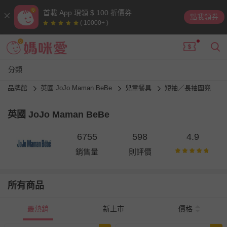
首載 App 現領 $ 100 折價券
點我領券
( 10000+ )
分類
品牌館
英國 JoJo Maman BeBe
兒童餐具
短袖／長袖圍兜
英國 JoJo Maman BeBe
6755
598
4.9
銷售量
則評價
所有商品
最熱銷
新上市
價格