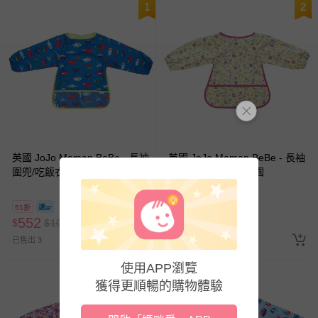
1
2
英國 JoJo Maman BeBe - 長袖
英國 JoJo Maman BeBe - 長袖
圍兜/吃飯衣-恐龍
圍兜/吃飯衣-黃色花園
51折
51折
552
552
$
$
1090
$
$
1090
已售出 3
已售出 4
使用APP瀏覽
3
獲得更順暢的購物體驗