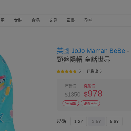
日用
女裝
食品
文具
童書
孕哺
英國 JoJo Maman BeBe
-
頸遮陽帽-童話世界
5
已售出 5
市售價
促銷價
978
$
1350
$
即將售完
尺碼
1-2Y
3-5Y
5-6Y