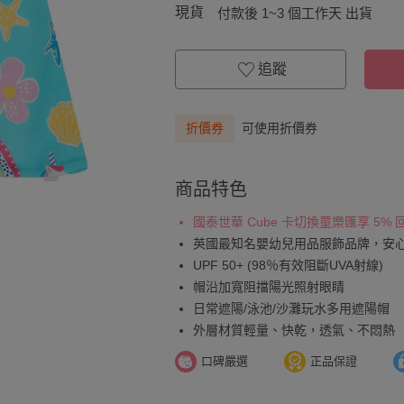
現貨
付款後 1~3 個工作天 出貨
追蹤
折價券
可使用折價券
商品特色
國泰世華 Cube 卡切換童樂匯享 5%
英國最知名嬰幼兒用品服飾品牌，安
UPF 50+ (98％有效阻斷UVA射線)
帽沿加寬阻擋陽光照射眼睛
日常遮陽/泳池/沙灘玩水多用遮陽帽
外層材質輕量、快乾，透氣、不悶熱
口碑嚴選
正品保證