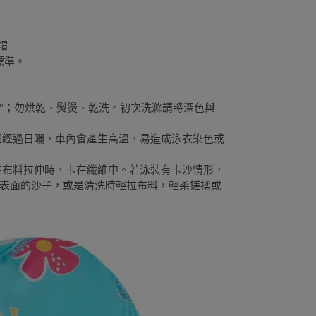
帽
 標準。
30°；勿烘乾、熨燙、乾洗。初次洗滌請將深色與
，因經過日曬，車內會產生高溫，易造成泳衣染色或
易在布料拉伸時，卡在纖維中。若泳裝有卡沙情形，
表面的沙子，或是清洗時輕拉布料，輕柔搓揉或