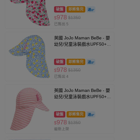
破盤
即將售完
978
$1350
$
已售出 5
英國 JoJo Maman BeBe - 嬰
幼兒/兒童泳裝戲水UPF50+防
曬護頸遮陽帽-夏日檸檬
破盤
即將售完
978
$1350
$
已售出 4
英國 JoJo Maman BeBe - 嬰
幼兒/兒童泳裝戲水UPF50+防
曬護頸遮陽帽-粉嫩條紋
破盤
即將售完
978
$1350
$
最新上架