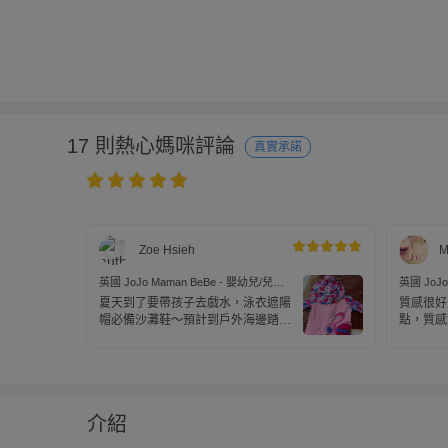
17 則熱心媽咪評論
真實承諾
Zoe Hsieh
M
英國 JoJo Maman BeBe - 嬰幼兒/兒童
英國 JoJo
泳裝戲水UPF50+防曬護頸遮陽帽-粉紫
泳裝戲水U
夏天到了要帶孩子去戲水，泳衣遮陽
質感很好
花卉
花卉
帽必備沙灘鞋～預計到戶外海邊踏浪
點，質感
玩沙、泳具式遮陽帽就派上用場了
後面可以遮住常會忽略的脖子後面避
免曬傷
介紹