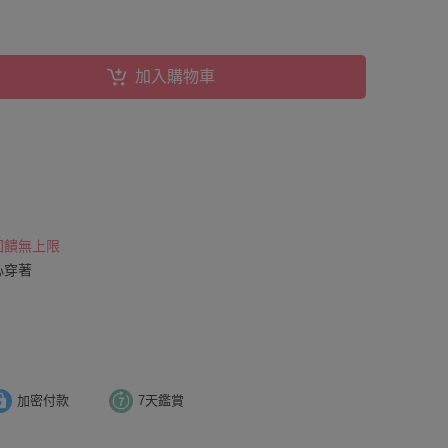
加入購物車
 回饋無上限
心穿著
加密付款
7天鑑賞