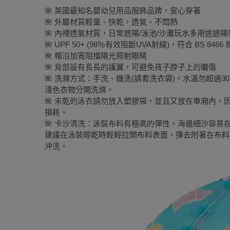
🌺 英國最知名嬰幼兒用品服飾品牌，安心穿著
🌺 外層材質輕量、快乾，透氣、不悶熱
🌺 內裡透氣材質，日常遮陽/泳池/沙灘玩水多用途遮陽
🌺 UPF 50+ (98％有效阻斷UVA射線)，符合 BS 8466
🌺 帽沿加寬阻擋陽光照射眼睛
🌺 背部設有長長的護翼，可避免孩子脖子上的曬傷
🌺 洗滌方式：手洗、機洗(請套洗衣袋)，水溫勿超過
淺色衣物分開洗滌。
🌺 未乾的泳衣請勿放入塑膠袋，並且又放在車廂內
損耗。
🌺 卡沙清洗：泳裝布料有極高的彈性，海邊細沙容
建議在泳裝晾乾時輕輕拉開布料表面，彈去附著在布料
沖洗。