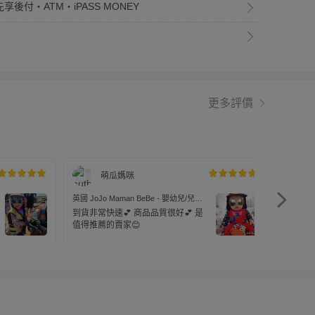
享後付・ATM・iPASS MONEY
更多評價
萌瓜媽咪
英國 JoJo Maman BeBe - 嬰幼兒/兒童
英國 JoJ
泳裝戲水UPF50+防曬護頸遮陽帽-恐龍
泳裝戲水
到貨非常快速💕 商品品質很好💕 是
我訂的是
玩水
三角龍
值得推薦的賣家😊
了小花帽