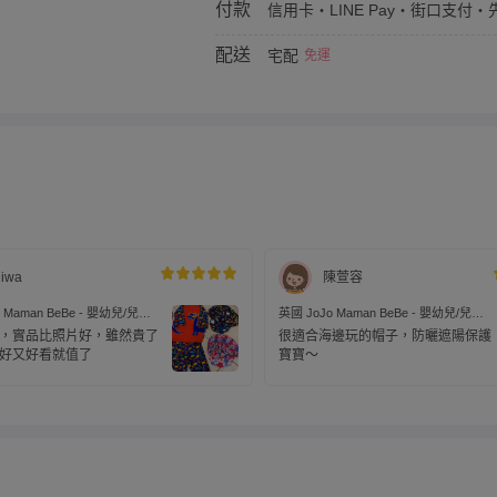
付款
信用卡・LINE Pay・街口支付・先
配送
宅配
免運
iwa
陳萱容
 Maman BeBe - 嬰幼兒/兒童
英國 JoJo Maman BeBe - 嬰幼兒/兒童
PF50+防曬護頸遮陽帽-粉紫
泳裝戲水UPF50+防曬護頸遮陽帽-美麗
，實品比照片好，雖然貴了
很適合海邊玩的帽子，防曬遮陽保護
世界
好又好看就值了
寶寶～